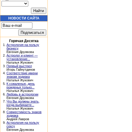
НОВОСТИ САЙТА
Горячая Десятка
1.
Астрология на пользу
бизнесу
Евгения Дружкова
2.
Астролог и клиент —
установление...
Наталья Жукович
3.
Первый выстрел
Игорь Гайнутдинов
4.
Соответствие имени
знакам зодиака
Наталья Жукович
5.
К сожаленью, день
рожденья только...
Наталья Жукович
6.
Любовь в астрологии
Евгения Дружкова
7.
Что Вы должны знать,
когда выбираете...
Наталья Жукович
8.
Совместимость знаков
зодиака
Андрей Лавров
9.
Астрология на пользу
сексу
Евгения Дружкова