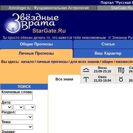
Портал "Русская
Astrologer.ru - Фундаментальная Астрология
StarGate.Ru
Ты просто обязан делать то, что кажется тебе невозможным © Элеанор Ру
Общие Прогнозы
Статьи
Личные Прогнозы
Ваш Характер
Вы здесь:
начало
/
личные прогнозы
/
для всех знаков
/
общее
/
ежемеся
Весы
С
23.09-23.10
24
Овен
Все знаки
21.03-19.04
20
ПОИСК
Ключевые слова:
Дата:
.
.
Раздел:
Тема:
Зодиак: