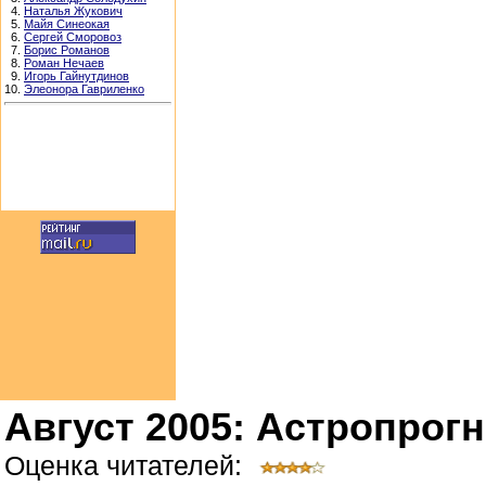
4.
Наталья Жукович
5.
Майя Синеокая
6.
Сергей Сморовоз
7.
Борис Романов
8.
Роман Нечаев
9.
Игорь Гайнутдинов
10.
Элеонора Гавриленко
Август 2005: Астропрогн
Оценка читателей: