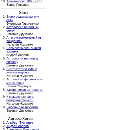
10.
Апокалипсис 2008-2173
Борис Романов
Хиты
1.
Знаки зодиака как они
есть
Элеонора Гавриленко
2.
Астрология на пользу
сексу
Евгения Дружкова
3.
А ты экстремальный от
рождения?
Наталья Жукович
4.
Совместимость знаков
зодиака
Андрей Лавров
5.
Астрология на пользу
бизнесу
Евгения Дружкова
6.
Соответствие имени
знакам зодиака
Наталья Жукович
7.
Астрология фильма или
магия звезд
Павел Свиридов
8.
Кармическая астрология
Евгения Дружкова
9.
К сожаленью, день
рожденья только...
Наталья Жукович
10.
Любовь в астрологии
Евгения Дружкова
Авторы Хитов
1.
Альберт Тимашев
2.
Андрей Лавров
3.
Александр Солодухин