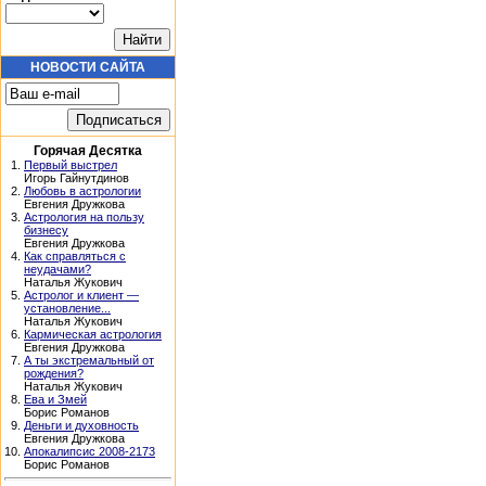
НОВОСТИ САЙТА
Горячая Десятка
1.
Первый выстрел
Игорь Гайнутдинов
2.
Любовь в астрологии
Евгения Дружкова
3.
Астрология на пользу
бизнесу
Евгения Дружкова
4.
Как справляться с
неудачами?
Наталья Жукович
5.
Астролог и клиент —
установление...
Наталья Жукович
6.
Кармическая астрология
Евгения Дружкова
7.
А ты экстремальный от
рождения?
Наталья Жукович
8.
Ева и Змей
Борис Романов
9.
Деньги и духовность
Евгения Дружкова
10.
Апокалипсис 2008-2173
Борис Романов