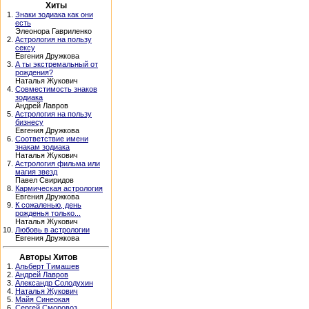
Хиты
1.
Знаки зодиака как они
есть
Элеонора Гавриленко
2.
Астрология на пользу
сексу
Евгения Дружкова
3.
А ты экстремальный от
рождения?
Наталья Жукович
4.
Совместимость знаков
зодиака
Андрей Лавров
5.
Астрология на пользу
бизнесу
Евгения Дружкова
6.
Соответствие имени
знакам зодиака
Наталья Жукович
7.
Астрология фильма или
магия звезд
Павел Свиридов
8.
Кармическая астрология
Евгения Дружкова
9.
К сожаленью, день
рожденья только...
Наталья Жукович
10.
Любовь в астрологии
Евгения Дружкова
Авторы Хитов
1.
Альберт Тимашев
2.
Андрей Лавров
3.
Александр Солодухин
4.
Наталья Жукович
5.
Майя Синеокая
6.
Сергей Сморовоз