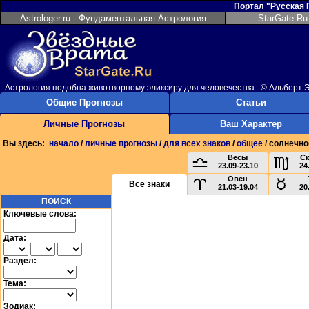
Портал "Русская
Astrologer.ru - Фундаментальная Астрология
StarGate.Ru
Астрология подобна животворному эликсиру для человечества © Альберт
Общие Прогнозы
Статьи
Личные Прогнозы
Ваш Характер
Вы здесь:
начало
/
личные прогнозы
/
для всех знаков
/
общее
/ солнечно
Весы
С
23.09-23.10
24
Овен
Все знаки
21.03-19.04
20
ПОИСК
Ключевые слова:
Дата:
.
.
Раздел:
Тема:
Зодиак: