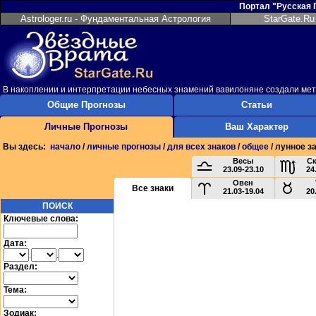
Портал "Русская
Astrologer.ru - Фундаментальная Астрология
StarGate.Ru
В накоплении и интерпретации небесных знамений вавилоняне создали мето
Общие Прогнозы
Статьи
Личные Прогнозы
Ваш Характер
Вы здесь:
начало
/
личные прогнозы
/
для всех знаков
/
общее
/ лунное з
Весы
С
23.09-23.10
24
Овен
Все знаки
21.03-19.04
20
ПОИСК
Ключевые слова:
Дата:
.
.
Раздел:
Тема:
Зодиак: