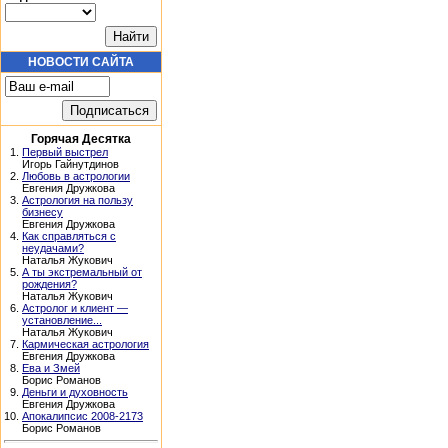
НОВОСТИ САЙТА
Горячая Десятка
1.
Первый выстрел
Игорь Гайнутдинов
2.
Любовь в астрологии
Евгения Дружкова
3.
Астрология на пользу
бизнесу
Евгения Дружкова
4.
Как справляться с
неудачами?
Наталья Жукович
5.
А ты экстремальный от
рождения?
Наталья Жукович
6.
Астролог и клиент —
установление...
Наталья Жукович
7.
Кармическая астрология
Евгения Дружкова
8.
Ева и Змей
Борис Романов
9.
Деньги и духовность
Евгения Дружкова
10.
Апокалипсис 2008-2173
Борис Романов