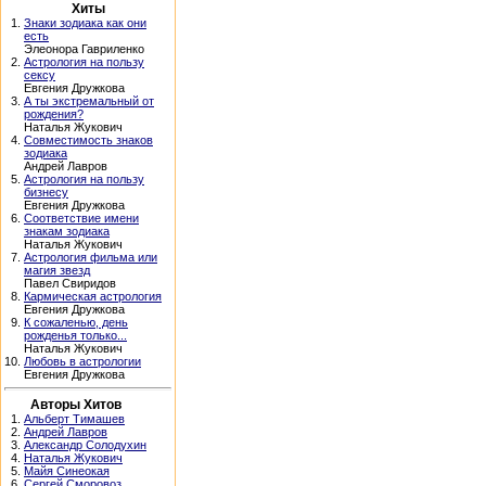
Хиты
1.
Знаки зодиака как они
есть
Элеонора Гавриленко
2.
Астрология на пользу
сексу
Евгения Дружкова
3.
А ты экстремальный от
рождения?
Наталья Жукович
4.
Совместимость знаков
зодиака
Андрей Лавров
5.
Астрология на пользу
бизнесу
Евгения Дружкова
6.
Соответствие имени
знакам зодиака
Наталья Жукович
7.
Астрология фильма или
магия звезд
Павел Свиридов
8.
Кармическая астрология
Евгения Дружкова
9.
К сожаленью, день
рожденья только...
Наталья Жукович
10.
Любовь в астрологии
Евгения Дружкова
Авторы Хитов
1.
Альберт Тимашев
2.
Андрей Лавров
3.
Александр Солодухин
4.
Наталья Жукович
5.
Майя Синеокая
6.
Сергей Сморовоз