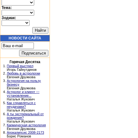
Тема:
Зодиак:
НОВОСТИ САЙТА
Горячая Десятка
1.
Первый выстрел
Игорь Гайнутдинов
2.
Любовь в астрологии
Евгения Дружкова
3.
Астрология на пользу
бизнесу
Евгения Дружкова
4.
Астролог и клиент —
установление...
Наталья Жукович
5.
Как справляться с
неудачами?
Наталья Жукович
6.
А ты экстремальный от
рождения?
Наталья Жукович
7.
Кармическая астрология
Евгения Дружкова
8.
Апокалипсис 2008-2173
Борис Романов