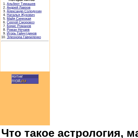
1.
Альберт Тимашев
2.
Андрей Лавров
3.
Александр Солодухин
4.
Наталья Жукович
5.
Майя Синеокая
6.
Сергей Сморовоз
7.
Борис Романов
8.
Роман Нечаев
9.
Игорь Гайнутдинов
10.
Элеонора Гавриленко
Что такое астрология, ма