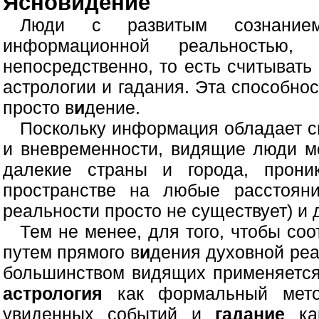
Ясновидение
Люди с развитым сознание
информационной реальностью,
непосредственно, то есть считыва
астрологии и гадания. Эта способно
просто в
и
дение.
Поскольку информация обладает с
и вневременности, видящие люди м
далекие страны и города, прони
пространстве на любые расстоян
реальности просто не существует) и 
Тем не менее, для того, чтобы с
путем прямого в
и
дения духовной реа
большинством видящих применяется
астрология
как формальный метод
увиденных событий и
гадание
как