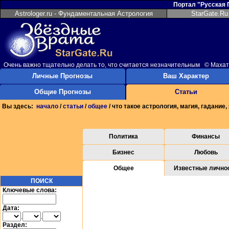
Портал "Русская
Astrologer.ru - Фундаментальная Астрология
StarGate.Ru
Очень важно тщательно делать то, что считается незначительным © Маха
Личные Прогнозы
Ваш Характер
Общие Прогнозы
Статьи
Вы здесь:
начало
/
статьи
/
общее
/ что такое астрология, магия, гадание
Политика
Финансы
Бизнес
Любовь
Общее
Известные лично
ПОИСК
Ключевые слова:
Дата:
.
.
Раздел: