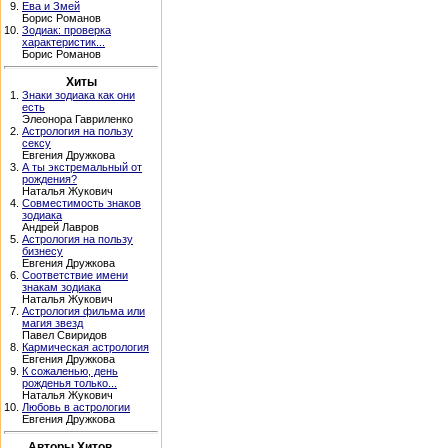
9.
Ева и Змей
Борис Романов
10.
Зодиак: проверка
характеристик...
Борис Романов
Хиты
1.
Знаки зодиака как они
есть
Элеонора Гавриленко
2.
Астрология на пользу
сексу
Евгения Дружкова
3.
А ты экстремальный от
рождения?
Наталья Жукович
4.
Совместимость знаков
зодиака
Андрей Лавров
5.
Астрология на пользу
бизнесу
Евгения Дружкова
6.
Соответствие имени
знакам зодиака
Наталья Жукович
7.
Астрология фильма или
магия звезд
Павел Свиридов
8.
Кармическая астрология
Евгения Дружкова
9.
К сожаленью, день
рожденья только...
Наталья Жукович
10.
Любовь в астрологии
Евгения Дружкова
Авторы Хитов