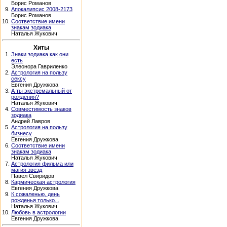
Борис Романов
9.
Апокалипсис 2008-2173
Борис Романов
10.
Соответствие имени
знакам зодиака
Наталья Жукович
Хиты
1.
Знаки зодиака как они
есть
Элеонора Гавриленко
2.
Астрология на пользу
сексу
Евгения Дружкова
3.
А ты экстремальный от
рождения?
Наталья Жукович
4.
Совместимость знаков
зодиака
Андрей Лавров
5.
Астрология на пользу
бизнесу
Евгения Дружкова
6.
Соответствие имени
знакам зодиака
Наталья Жукович
7.
Астрология фильма или
магия звезд
Павел Свиридов
8.
Кармическая астрология
Евгения Дружкова
9.
К сожаленью, день
рожденья только...
Наталья Жукович
10.
Любовь в астрологии
Евгения Дружкова