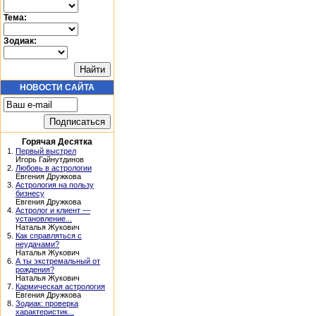
Тема:
Зодиак:
НОВОСТИ САЙТА
Горячая Десятка
1.
Первый выстрел
Игорь Гайнутдинов
2.
Любовь в астрологии
Евгения Дружкова
3.
Астрология на пользу
бизнесу
Евгения Дружкова
4.
Астролог и клиент —
установление...
Наталья Жукович
5.
Как справляться с
неудачами?
Наталья Жукович
6.
А ты экстремальный от
рождения?
Наталья Жукович
7.
Кармическая астрология
Евгения Дружкова
8.
Зодиак: проверка
характеристик...