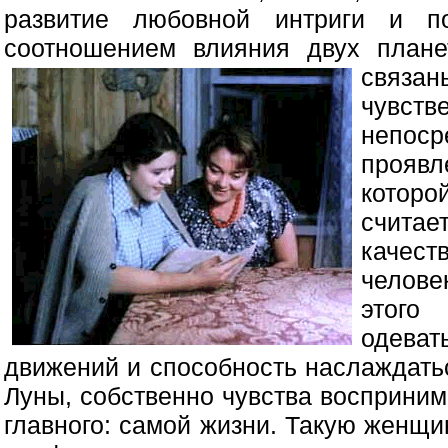
развитие любовной интриги и п
соотношением влияния двух план
связ
чувств
непо
прояв
которо
счит
качес
челове
этого
одеват
движений и способность наслаждать
Луны, собственно чувства восприни
главного: самой жизни. Такую женщин