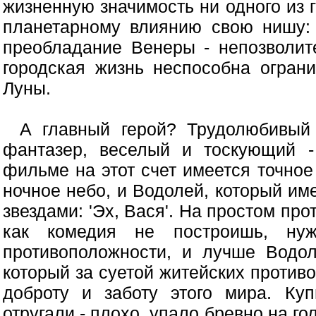
жизненную значимость ни одного из 
планетарному влиянию свою нишу: 
преобладание Венеры - непозволит
городская жизнь неспособна огран
Луны.
А главный герой? Трудолюбивый
фантазер, веселый и тоскующий -
фильме на этот счет имеется точное
ночное небо, и Водолей, который им
звездами: 'Эх, Вася'. На простом пр
как комедия не построишь, нуж
противоположности, и лучше Водол
который за суетой житейских против
доброту и заботу этого мира. Куп
отругали - плохо, упало бревно на гол