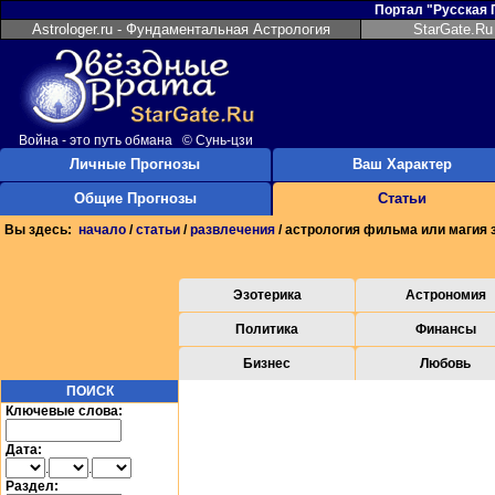
Портал "Русская
Astrologer.ru - Фундаментальная Астрология
StarGate.Ru
Война - это путь обмана © Сунь-цзи
Личные Прогнозы
Ваш Характер
Общие Прогнозы
Статьи
Вы здесь:
начало
/
статьи
/
развлечения
/ астрология фильма или магия 
Эзотерика
Астрономия
Политика
Финансы
Бизнес
Любовь
ПОИСК
Ключевые слова:
Дата:
.
.
Раздел: