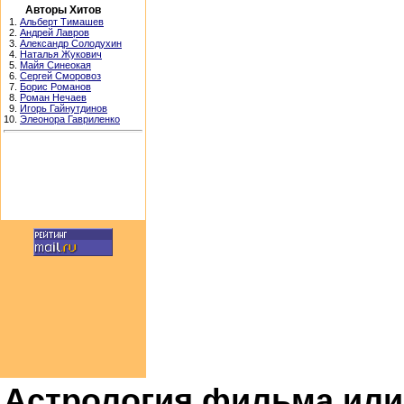
Авторы Хитов
1.
Альберт Тимашев
2.
Андрей Лавров
3.
Александр Солодухин
4.
Наталья Жукович
5.
Майя Синеокая
6.
Сергей Сморовоз
7.
Борис Романов
8.
Роман Нечаев
9.
Игорь Гайнутдинов
10.
Элеонора Гавриленко
Астрология фильма или