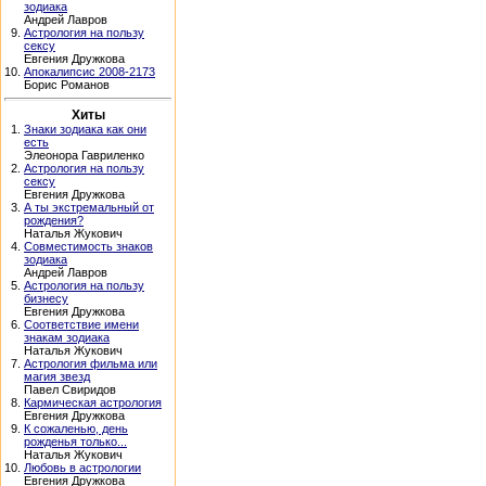
зодиака
Андрей Лавров
9.
Астрология на пользу
сексу
Евгения Дружкова
10.
Апокалипсис 2008-2173
Борис Романов
Хиты
1.
Знаки зодиака как они
есть
Элеонора Гавриленко
2.
Астрология на пользу
сексу
Евгения Дружкова
3.
А ты экстремальный от
рождения?
Наталья Жукович
4.
Совместимость знаков
зодиака
Андрей Лавров
5.
Астрология на пользу
бизнесу
Евгения Дружкова
6.
Соответствие имени
знакам зодиака
Наталья Жукович
7.
Астрология фильма или
магия звезд
Павел Свиридов
8.
Кармическая астрология
Евгения Дружкова
9.
К сожаленью, день
рожденья только...
Наталья Жукович
10.
Любовь в астрологии
Евгения Дружкова