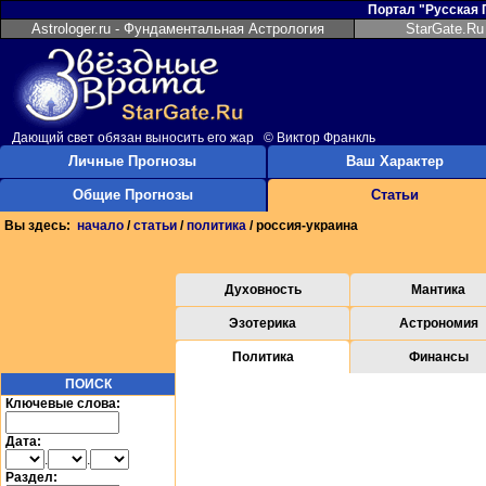
Портал "Русская
Astrologer.ru - Фундаментальная Астрология
StarGate.Ru
Дающий свет обязан выносить его жар © Виктор Франкль
Личные Прогнозы
Ваш Характер
Общие Прогнозы
Статьи
Вы здесь:
начало
/
статьи
/
политика
/ россия-украина
Духовность
Мантика
Эзотерика
Астрономия
Политика
Финансы
ПОИСК
Ключевые слова:
Дата:
.
.
Раздел: