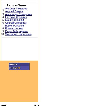
Авторы Хитов
1.
Альберт Тимашев
2.
Андрей Лавров
3.
Александр Солодухин
4.
Наталья Жукович
5.
Майя Синеокая
6.
Сергей Сморовоз
7.
Борис Романов
8.
Роман Нечаев
9.
Игорь Гайнутдинов
10.
Элеонора Гавриленко