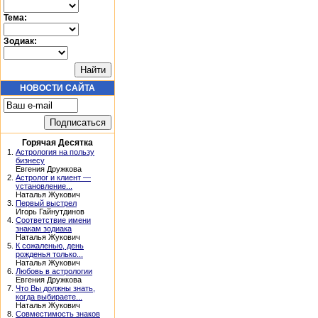
Тема:
Зодиак:
НОВОСТИ САЙТА
Горячая Десятка
1.
Астрология на пользу
бизнесу
Евгения Дружкова
2.
Астролог и клиент —
установление...
Наталья Жукович
3.
Первый выстрел
Игорь Гайнутдинов
4.
Соответствие имени
знакам зодиака
Наталья Жукович
5.
К сожаленью, день
рожденья только...
Наталья Жукович
6.
Любовь в астрологии
Евгения Дружкова
7.
Что Вы должны знать,
когда выбираете...
Наталья Жукович
8.
Совместимость знаков