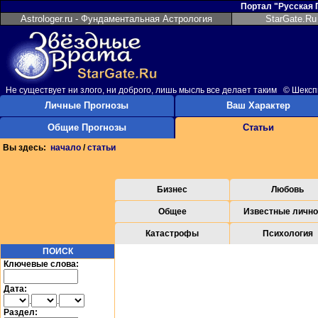
Портал "Русская
Astrologer.ru - Фундаментальная Астрология
StarGate.Ru
Не существует ни злого, ни доброго, лишь мысль все делает таким © Шекс
Личные Прогнозы
Ваш Характер
Общие Прогнозы
Статьи
Вы здесь:
начало
/
статьи
Бизнес
Любовь
Общее
Известные лично
Катастрофы
Психология
ПОИСК
Ключевые слова:
Дата:
.
.
Раздел: