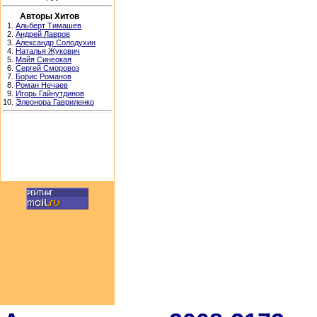
Авторы Хитов
1.
Альберт Тимашев
2.
Андрей Лавров
3.
Александр Солодухин
4.
Наталья Жукович
5.
Майя Синеокая
6.
Сергей Сморовоз
7.
Борис Романов
8.
Роман Нечаев
9.
Игорь Гайнутдинов
10.
Элеонора Гавриленко