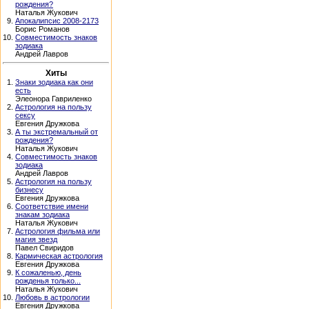
рождения?
Наталья Жукович
9.
Апокалипсис 2008-2173
Борис Романов
10.
Совместимость знаков
зодиака
Андрей Лавров
Хиты
1.
Знаки зодиака как они
есть
Элеонора Гавриленко
2.
Астрология на пользу
сексу
Евгения Дружкова
3.
А ты экстремальный от
рождения?
Наталья Жукович
4.
Совместимость знаков
зодиака
Андрей Лавров
5.
Астрология на пользу
бизнесу
Евгения Дружкова
6.
Соответствие имени
знакам зодиака
Наталья Жукович
7.
Астрология фильма или
магия звезд
Павел Свиридов
8.
Кармическая астрология
Евгения Дружкова
9.
К сожаленью, день
рожденья только...
Наталья Жукович
10.
Любовь в астрологии
Евгения Дружкова