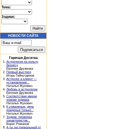
Тема:
Зодиак:
НОВОСТИ САЙТА
Горячая Десятка
1.
Астрология на пользу
бизнесу
Евгения Дружкова
2.
Первый выстрел
Игорь Гайнутдинов
3.
Астролог и клиент —
установление...
Наталья Жукович
4.
Любовь в астрологии
Евгения Дружкова
5.
Соответствие имени
знакам зодиака
Наталья Жукович
6.
К сожаленью, день
рожденья только...
Наталья Жукович
7.
Зодиак: проверка
характеристик...
Борис Романов
8.
А ты экстремальный от