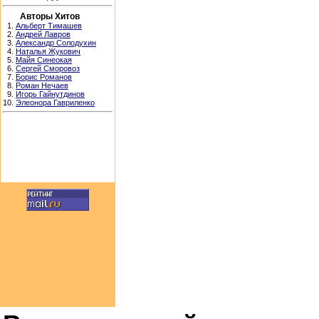
Авторы Хитов
1.
Альберт Тимашев
2.
Андрей Лавров
3.
Александр Солодухин
4.
Наталья Жукович
5.
Майя Синеокая
6.
Сергей Сморовоз
7.
Борис Романов
8.
Роман Нечаев
9.
Игорь Гайнутдинов
10.
Элеонора Гавриленко