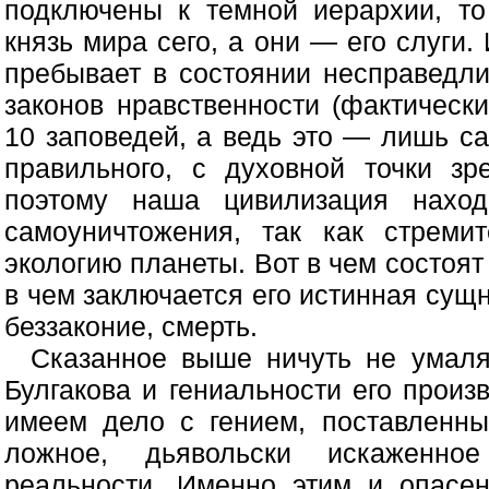
подключены к темной иерархии, то
князь мира сего, а они — его слуги
пребывает в состоянии несправедл
законов нравственности (фактическ
10 заповедей, а ведь это — лишь 
правильного, с духовной точки зр
поэтому наша цивилизация наход
самоуничтожения, так как стреми
экологию планеты. Вот в чем состоят
в чем заключается его истинная сущ
беззаконие, смерть.
Сказанное выше ничуть не умал
Булгакова и гениальности его прои
имеем дело с гением, поставленн
ложное, дьявольски искаженно
реальности. Именно этим и опасе