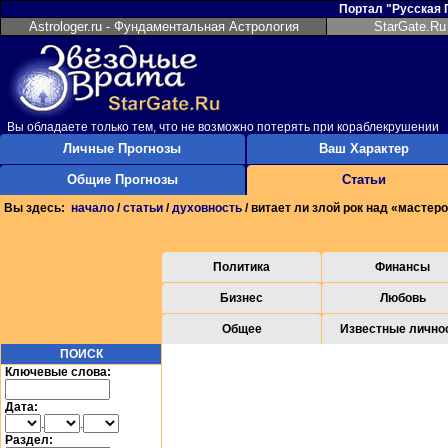
Портал "Русская
Astrologer.ru - Фундаментальная Астрология
StarGate.Ru
Вы обладаете только тем, что не возможно потерять при кораблекрушении
Личные Прогнозы
Ваш Характер
Общие Прогнозы
Статьи
Вы здесь:
начало
/
статьи
/
духовность
/ витает ли злой рок над «мастер
Политика
Финансы
Бизнес
Любовь
Общее
Известные лично
ПОИСК
Ключевые слова:
Дата:
.
.
Раздел: