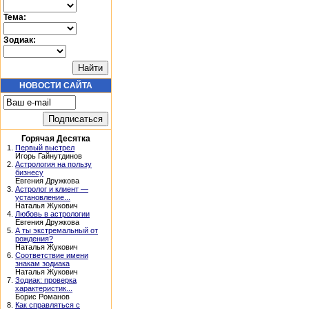
Тема:
Зодиак:
НОВОСТИ САЙТА
Горячая Десятка
1.
Первый выстрел
Игорь Гайнутдинов
2.
Астрология на пользу
бизнесу
Евгения Дружкова
3.
Астролог и клиент —
установление...
Наталья Жукович
4.
Любовь в астрологии
Евгения Дружкова
5.
А ты экстремальный от
рождения?
Наталья Жукович
6.
Соответствие имени
знакам зодиака
Наталья Жукович
7.
Зодиак: проверка
характеристик...
Борис Романов
8.
Как справляться с