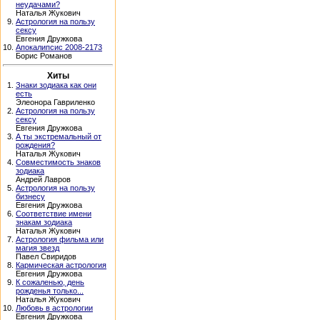
неудачами?
Наталья Жукович
9.
Астрология на пользу
сексу
Евгения Дружкова
10.
Апокалипсис 2008-2173
Борис Романов
Хиты
1.
Знаки зодиака как они
есть
Элеонора Гавриленко
2.
Астрология на пользу
сексу
Евгения Дружкова
3.
А ты экстремальный от
рождения?
Наталья Жукович
4.
Совместимость знаков
зодиака
Андрей Лавров
5.
Астрология на пользу
бизнесу
Евгения Дружкова
6.
Соответствие имени
знакам зодиака
Наталья Жукович
7.
Астрология фильма или
магия звезд
Павел Свиридов
8.
Кармическая астрология
Евгения Дружкова
9.
К сожаленью, день
рожденья только...
Наталья Жукович
10.
Любовь в астрологии
Евгения Дружкова