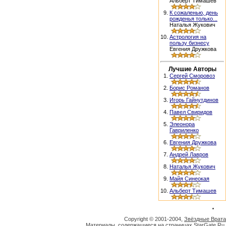
Альберт Тимашев
9.
К сожаленью, день
рожденья только...
Наталья Жукович
10.
Астрология на
пользу бизнесу
Евгения Дружкова
Лучшие Авторы
1.
Сергей Сморовоз
2.
Борис Романов
3.
Игорь Гайнутдинов
4.
Павел Свиридов
5.
Элеонора
Гавриленко
6.
Евгения Дружкова
7.
Андрей Лавров
8.
Наталья Жукович
9.
Майя Синеокая
10.
Альберт Тимашев
Copyright © 2001-2004,
Звёздные Врата
Материалы, содержащиеся на страницах StarGate.Ru,