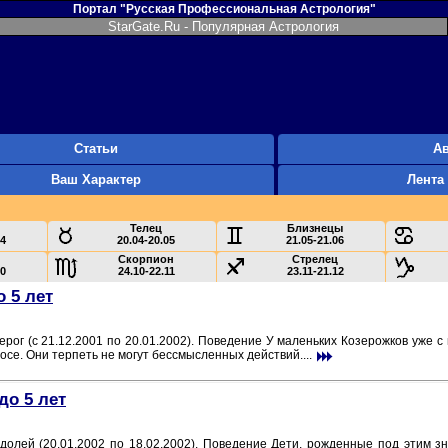
Портал "Русская Профессиональная Астрология"
StarGate.Ru - Популярная Астрология
Статьи
А
Ваш Характер
Лента
Телец
Близнецы
04
20.04-20.05
21.05-21.06
Скорпион
Стрелец
10
24.10-22.11
23.11-21.12
о 5 лет
ерог (c 21.12.2001 по 20.01.2002). Поведение У маленьких Козерожков уже
се. Они терпеть не могут бессмысленных действий....
до 5 лет
олей (20.01.2002 по 18.02.2002). Поведение Дети, рожденные под этим з