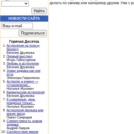
делать по-своему или наперекор другим. Уже с р
НОВОСТИ САЙТА
Горячая Десятка
1.
Астрология на пользу
бизнесу
Евгения Дружкова
2.
Первый выстрел
Игорь Гайнутдинов
3.
Любовь в астрологии
Евгения Дружкова
4.
Знаки зодиака как они
есть
Элеонора Гавриленко
5.
Астролог и клиент —
установление...
Наталья Жукович
6.
Кармическая астрология
Евгения Дружкова
7.
К сожаленью, день
рожденья только...
Наталья Жукович
8.
Астрология фильма или
магия звезд
Павел Свиридов
9.
Совместимость знаков
зодиака
Андрей Лавров
10.
Соответствие имени