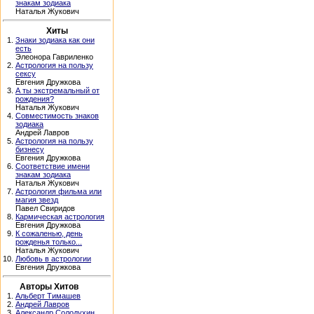
знакам зодиака
Наталья Жукович
Хиты
1.
Знаки зодиака как они
есть
Элеонора Гавриленко
2.
Астрология на пользу
сексу
Евгения Дружкова
3.
А ты экстремальный от
рождения?
Наталья Жукович
4.
Совместимость знаков
зодиака
Андрей Лавров
5.
Астрология на пользу
бизнесу
Евгения Дружкова
6.
Соответствие имени
знакам зодиака
Наталья Жукович
7.
Астрология фильма или
магия звезд
Павел Свиридов
8.
Кармическая астрология
Евгения Дружкова
9.
К сожаленью, день
рожденья только...
Наталья Жукович
10.
Любовь в астрологии
Евгения Дружкова
Авторы Хитов
1.
Альберт Тимашев
2.
Андрей Лавров
3.
Александр Солодухин