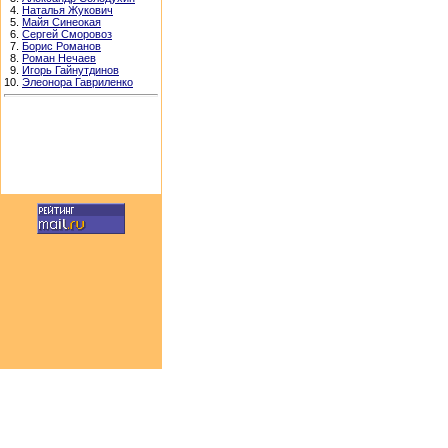
4.
Наталья Жукович
5.
Майя Синеокая
6.
Сергей Сморовоз
7.
Борис Романов
8.
Роман Нечаев
9.
Игорь Гайнутдинов
10.
Элеонора Гавриленко