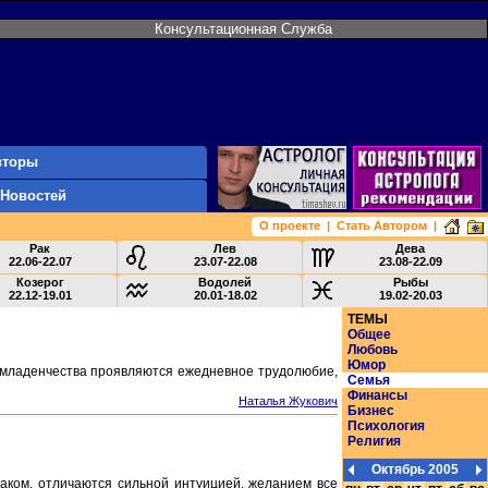
Консультационная Служба
вторы
 Новостей
О проекте
|
Стать Автором
|
Рак
Лев
Дева
22.06-22.07
23.07-22.08
23.08-22.09
Козерог
Водолей
Рыбы
22.12-19.01
20.01-18.02
19.02-20.03
ТЕМЫ
Общее
Любовь
Юмор
 с младенчества проявляются ежедневное трудолюбие,
Семья
Финансы
Наталья Жукович
Бизнес
Психология
Религия
Октябрь 2005
наком, отличаются сильной интуицией, желанием все