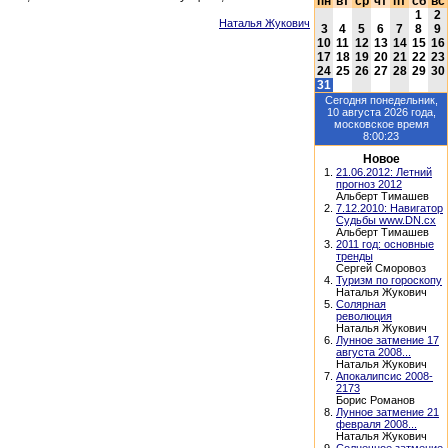
пн
вт
ср
чт
пт
сб
вс
1
2
Наталья Жукович
3
4
5
6
7
8
9
10
11
12
13
14
15
16
17
18
19
20
21
22
23
24
25
26
27
28
29
30
31
Сегодня
понедельник,
10 августа 2026
года,
московское время
8:00:23
Новое
1.
21.06.2012: Летний
прогноз 2012
Альберт Тимашев
2.
7.12.2010: Навигатор
Судьбы www.DN.cx
Альберт Тимашев
3.
2011 год: основные
тренды
Сергей Сморовоз
4.
Туризм по гороскопу
Наталья Жукович
5.
Солярная
революция
Наталья Жукович
6.
Лунное затмение 17
августа 2008...
Наталья Жукович
7.
Апокалипсис 2008-
2173
Борис Романов
8.
Лунное затмение 21
февраля 2008...
Наталья Жукович