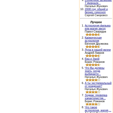
9.
Солнечное затмение
7 февраля...
Наталья Жукович
10.
2008 год: общий и
бизнес гороскоп
Сергей Сморовоз
Лучшее
1.
Астрология фильма
или магия звезд
Павел Свиридов
2.
Кармическая
астрология
Евгения Дружкова
3.
Луна в нашей жизни
Андрей Лавров
4.
Ева и Змей
Борис Романов
5.
Что Вы должны
знать, когда
выбираете...
Наталья Жукович
6.
А ты экстремальный
от рождения?
Наталья Жукович
7.
Зодиак: проверка
характеристик...
Борис Романов
8.
Что такое
астрология, магия,...