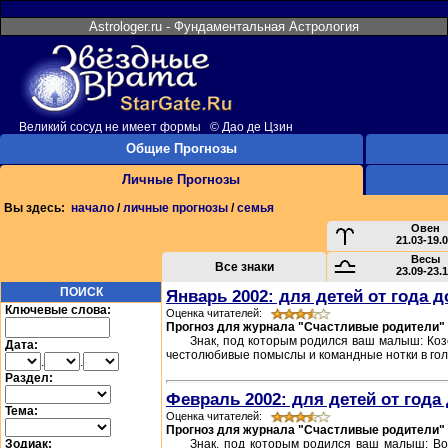
Astrologer.ru - Фундаментальная Астрология
Великий сосуд не имеет формы © Дао де Цзин
Общие Прогнозы
Личные Прогнозы
Вы здесь:
начало
/
личные прогнозы
/
семья
Овен
21.03-19.
Весы
Все знаки
23.09-23.
ПОИСК
Январь 2002: для детей от года д
Ключевые слова:
Оценка читателей:
Прогноз для журнала "Счастливые родители"
Знак, под которым родился ваш малыш: Коз
Дата:
честолюбивые помыслы и командные нотки в голо
.
.
Раздел:
Февраль 2002: для детей от года 
Тема:
Оценка читателей:
Прогноз для журнала "Счастливые родители"
Зодиак:
Знак, под которым родился ваш малыш: Вод