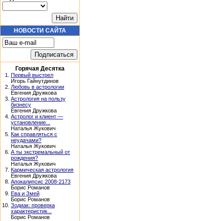
НОВОСТИ САЙТА
Горячая Десятка
1.
Первый выстрел
Игорь Гайнутдинов
2.
Любовь в астрологии
Евгения Дружкова
3.
Астрология на пользу
бизнесу
Евгения Дружкова
4.
Астролог и клиент —
установление...
Наталья Жукович
5.
Как справляться с
неудачами?
Наталья Жукович
6.
А ты экстремальный от
рождения?
Наталья Жукович
7.
Кармическая астрология
Евгения Дружкова
8.
Апокалипсис 2008-2173
Борис Романов
9.
Ева и Змей
Борис Романов
10.
Зодиак: проверка
характеристик...
Борис Романов