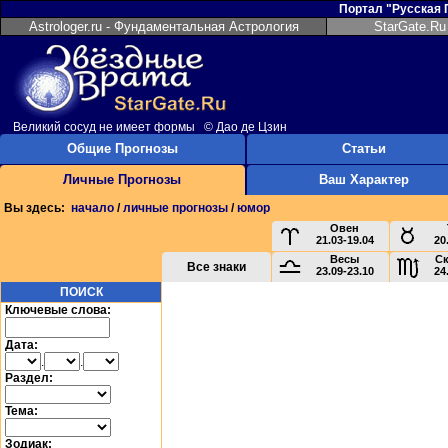
Портал "Русская
Astrologer.ru - Фундаментальная Астрология
StarGate.Ru
Великий сосуд не имеет формы © Дао де Цзин
Общие Прогнозы
Статьи
Личные Прогнозы
Ваш Характер
Вы здесь:
начало
/
личные прогнозы
/
юмор
Овен
21.03-19.04
20
Весы
С
Все знаки
23.09-23.10
24
ПОИСК
Ключевые слова:
Дата:
.
.
Раздел:
Тема:
Зодиак: