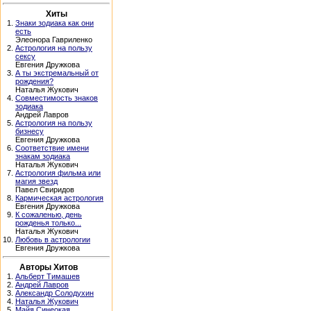
Хиты
1.
Знаки зодиака как они
есть
Элеонора Гавриленко
2.
Астрология на пользу
сексу
Евгения Дружкова
3.
А ты экстремальный от
рождения?
Наталья Жукович
4.
Совместимость знаков
зодиака
Андрей Лавров
5.
Астрология на пользу
бизнесу
Евгения Дружкова
6.
Соответствие имени
знакам зодиака
Наталья Жукович
7.
Астрология фильма или
магия звезд
Павел Свиридов
8.
Кармическая астрология
Евгения Дружкова
9.
К сожаленью, день
рожденья только...
Наталья Жукович
10.
Любовь в астрологии
Евгения Дружкова
Авторы Хитов
1.
Альберт Тимашев
2.
Андрей Лавров
3.
Александр Солодухин
4.
Наталья Жукович
5.
Майя Синеокая