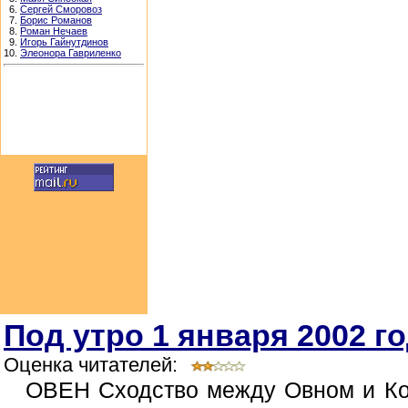
6.
Сергей Сморовоз
7.
Борис Романов
8.
Роман Нечаев
9.
Игорь Гайнутдинов
10.
Элеонора Гавриленко
Под утро 1 января 2002 г
Оценка читателей:
ОВЕН Сходство между Овном и Коб