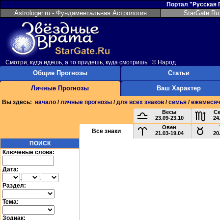
Портал "Русская
Astrologer.ru - Фундаментальная Астрология
StarGate.Ru
Смотри, куда идешь, а то придешь, куда смотришь © Народ
Общие Прогнозы
Статьи
Личные Прогнозы
Ваш Характер
Вы здесь:
начало
/
личные прогнозы
/
для всех знаков
/
семья
/
ежемеся
Весы
С
23.09-23.10
24
Овен
Все знаки
21.03-19.04
20
ПОИСК
Ключевые слова:
Дата:
.
.
Раздел:
Тема:
Зодиак: