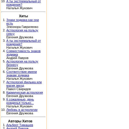
10.
А ты экстремальный от
рождения?
Наталья Жукович
Хиты
1.
Знаки зодиака как они
есть
Элеонора Гавриленко
2.
Астрология на пользу
сексу
Евгения Дружкова
3.
А ты экстремальный от
рождения?
Наталья Жукович
4.
Совместимость знаков
зодиака
Андрей Лавров
5.
Астрология на пользу
бизнесу
Евгения Дружкова
6.
Соответствие имени
знакам зодиака
Наталья Жукович
7.
Астрология фильма или
магия звезд
Павел Свиридов
8.
Кармическая астрология
Евгения Дружкова
9.
К сожаленью, день
рожденья только...
Наталья Жукович
10.
Любовь в астрологии
Евгения Дружкова
Авторы Хитов
1.
Альберт Тимашев
2.
Андрей Лавров