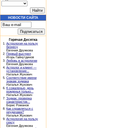
НОВОСТИ САЙТА
Горячая Десятка
1.
Астрология на пользу
бизнесу
Евгения Дружкова
2.
Первый выстрел
Игорь Гайнутдинов
3.
Любовь в астрологии
Евгения Дружкова
4.
Астролог и клиент —
установление...
Наталья Жукович
5.
Соответствие имени
знакам зодиака
Наталья Жукович
6.
К сожаленью, день
рожденья только...
Наталья Жукович
7.
Зодиак: проверка
характеристик...
Борис Романов
8.
Как справляться с
неудачами?
Наталья Жукович
9.
Астрология на пользу
сексу
Евгения Дружкова