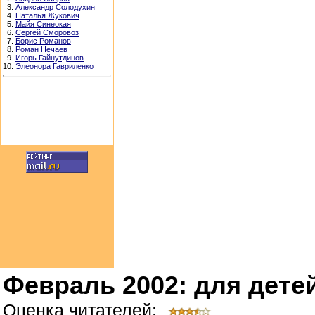
3.
Александр Солодухин
4.
Наталья Жукович
5.
Майя Синеокая
6.
Сергей Сморовоз
7.
Борис Романов
8.
Роман Нечаев
9.
Игорь Гайнутдинов
10.
Элеонора Гавриленко
Февраль 2002: для детей
Оценка читателей: