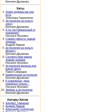
Евгения Дружкова
Хиты
1.
Знаки зодиака как они
есть
Элеонора Гавриленко
2.
Астрология на пользу
сексу
Евгения Дружкова
3.
А ты экстремальный от
рождения?
Наталья Жукович
4.
Совместимость знаков
зодиака
Андрей Лавров
5.
Астрология на пользу
бизнесу
Евгения Дружкова
6.
Соответствие имени
знакам зодиака
Наталья Жукович
7.
Астрология фильма или
магия звезд
Павел Свиридов
8.
Кармическая астрология
Евгения Дружкова
9.
К сожаленью, день
рожденья только...
Наталья Жукович
10.
Любовь в астрологии
Евгения Дружкова
Авторы Хитов
1.
Альберт Тимашев
2.
Андрей Лавров
3.
Александр Солодухин