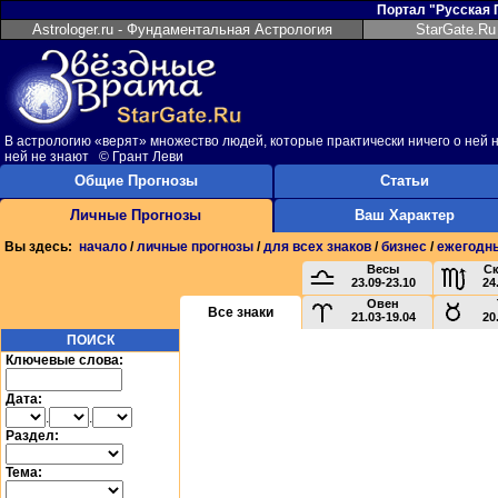
Портал "Русская
Astrologer.ru - Фундаментальная Астрология
StarGate.Ru
В астрологию «верят» множество людей, которые практически ничего о ней н
ней не знают © Грант Леви
Общие Прогнозы
Статьи
Личные Прогнозы
Ваш Характер
Вы здесь:
начало
/
личные прогнозы
/
для всех знаков
/
бизнес
/
ежегодн
Весы
С
23.09-23.10
24
Овен
Все знаки
21.03-19.04
20
ПОИСК
Ключевые слова:
Дата:
.
.
Раздел:
Тема: