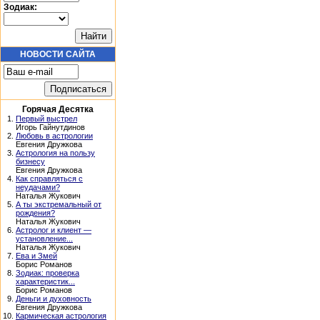
Зодиак:
НОВОСТИ САЙТА
Горячая Десятка
1.
Первый выстрел
Игорь Гайнутдинов
2.
Любовь в астрологии
Евгения Дружкова
3.
Астрология на пользу
бизнесу
Евгения Дружкова
4.
Как справляться с
неудачами?
Наталья Жукович
5.
А ты экстремальный от
рождения?
Наталья Жукович
6.
Астролог и клиент —
установление...
Наталья Жукович
7.
Ева и Змей
Борис Романов
8.
Зодиак: проверка
характеристик...
Борис Романов
9.
Деньги и духовность
Евгения Дружкова
10.
Кармическая астрология