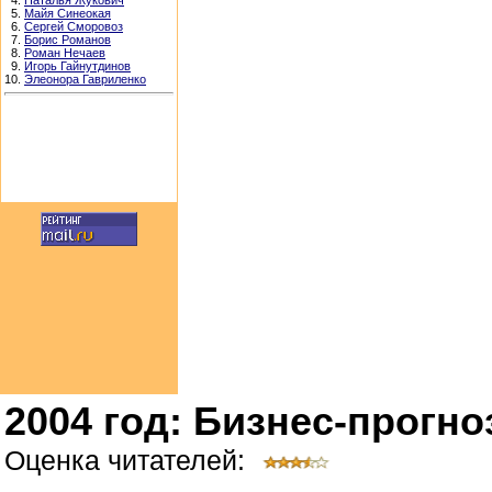
4.
Наталья Жукович
5.
Майя Синеокая
6.
Сергей Сморовоз
7.
Борис Романов
8.
Роман Нечаев
9.
Игорь Гайнутдинов
10.
Элеонора Гавриленко
2004 год: Бизнес-прогно
Оценка читателей: