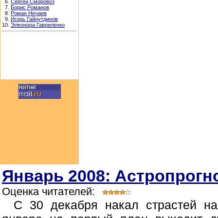
6.
Сергей Сморовоз
7.
Борис Романов
8.
Роман Нечаев
9.
Игорь Гайнутдинов
10.
Элеонора Гавриленко
Январь 2008: Астропрогно
Оценка читателей:
С 30 декабря накал страстей н