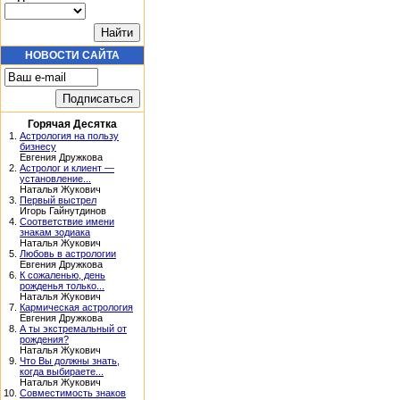
НОВОСТИ САЙТА
Горячая Десятка
1.
Астрология на пользу
бизнесу
Евгения Дружкова
2.
Астролог и клиент —
установление...
Наталья Жукович
3.
Первый выстрел
Игорь Гайнутдинов
4.
Соответствие имени
знакам зодиака
Наталья Жукович
5.
Любовь в астрологии
Евгения Дружкова
6.
К сожаленью, день
рожденья только...
Наталья Жукович
7.
Кармическая астрология
Евгения Дружкова
8.
А ты экстремальный от
рождения?
Наталья Жукович
9.
Что Вы должны знать,
когда выбираете...
Наталья Жукович
10.
Совместимость знаков