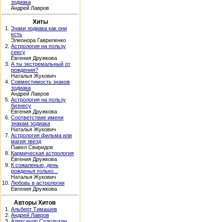
зодиака
Андрей Лавров
Хиты
1.
Знаки зодиака как они
есть
Элеонора Гавриленко
2.
Астрология на пользу
сексу
Евгения Дружкова
3.
А ты экстремальный от
рождения?
Наталья Жукович
4.
Совместимость знаков
зодиака
Андрей Лавров
5.
Астрология на пользу
бизнесу
Евгения Дружкова
6.
Соответствие имени
знакам зодиака
Наталья Жукович
7.
Астрология фильма или
магия звезд
Павел Свиридов
8.
Кармическая астрология
Евгения Дружкова
9.
К сожаленью, день
рожденья только...
Наталья Жукович
10.
Любовь в астрологии
Евгения Дружкова
Авторы Хитов
1.
Альберт Тимашев
2.
Андрей Лавров
3.
Александр Солодухин