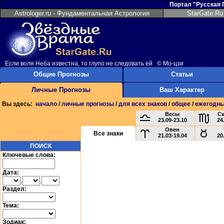
Портал "Русская
Astrologer.ru - Фундаментальная Астрология
StarGate.Ru
Если воля Неба известна, то глупо не следовать ей © Мо-цзи
Общие Прогнозы
Статьи
Личные Прогнозы
Ваш Характер
Вы здесь:
начало
/
личные прогнозы
/
для всех знаков
/
общее
/
ежегодн
Весы
С
23.09-23.10
24
Овен
Все знаки
21.03-19.04
20
ПОИСК
Ключевые слова:
Дата:
.
.
Раздел:
Тема:
Зодиак: