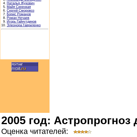
4.
Наталья Жукович
5.
Майя Синеокая
6.
Сергей Сморовоз
7.
Борис Романов
8.
Роман Нечаев
9.
Игорь Гайнутдинов
10.
Элеонора Гавриленко
2005 год: Астропрогноз 
Оценка читателей: