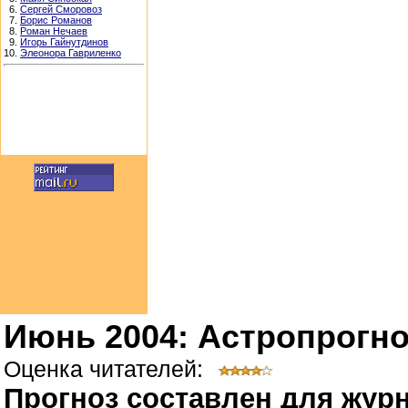
6.
Сергей Сморовоз
7.
Борис Романов
8.
Роман Нечаев
9.
Игорь Гайнутдинов
10.
Элеонора Гавриленко
Июнь 2004: Астропрогно
Оценка читателей:
Прогноз составлен для журн