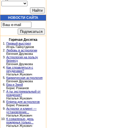
НОВОСТИ САЙТА
Горячая Десятка
1.
Первый выстрел
Игорь Гайнутдинов
2.
Любовь в астрологии
Евгения Дружкова
3.
Астрология на пользу
бизнесу
Евгения Дружкова
4.
Как справляться с
неудачами?
Наталья Жукович
5.
Кармическая астрология
Евгения Дружкова
6.
Ева и Змей
Борис Романов
7.
А ты экстремальный от
рождения?
Наталья Жукович
8.
Enigma для астрологов
Борис Романов
9.
Астролог и клиент —
установление...
Наталья Жукович
10.
К сожаленью, день
рожденья только...
Наталья Жукович