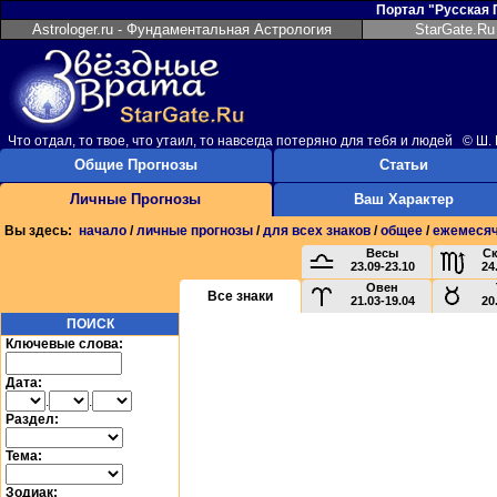
Портал "Русская
Astrologer.ru - Фундаментальная Астрология
StarGate.Ru
Что отдал, то твое, что утаил, то навсегда потеряно для тебя и людей © Ш.
Общие Прогнозы
Статьи
Личные Прогнозы
Ваш Характер
Вы здесь:
начало
/
личные прогнозы
/
для всех знаков
/
общее
/
ежемеся
Весы
С
23.09-23.10
24
Овен
Все знаки
21.03-19.04
20
ПОИСК
Ключевые слова:
Дата:
.
.
Раздел:
Тема:
Зодиак: