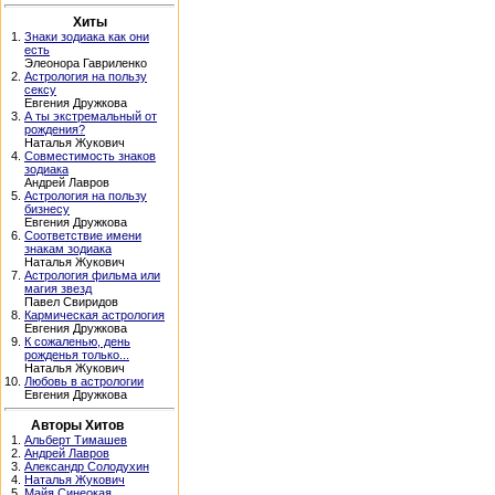
Хиты
1.
Знаки зодиака как они
есть
Элеонора Гавриленко
2.
Астрология на пользу
сексу
Евгения Дружкова
3.
А ты экстремальный от
рождения?
Наталья Жукович
4.
Совместимость знаков
зодиака
Андрей Лавров
5.
Астрология на пользу
бизнесу
Евгения Дружкова
6.
Соответствие имени
знакам зодиака
Наталья Жукович
7.
Астрология фильма или
магия звезд
Павел Свиридов
8.
Кармическая астрология
Евгения Дружкова
9.
К сожаленью, день
рожденья только...
Наталья Жукович
10.
Любовь в астрологии
Евгения Дружкова
Авторы Хитов
1.
Альберт Тимашев
2.
Андрей Лавров
3.
Александр Солодухин
4.
Наталья Жукович
5.
Майя Синеокая