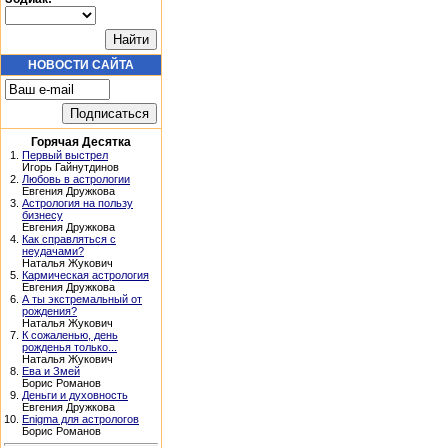
НОВОСТИ САЙТА
Горячая Десятка
1.
Первый выстрел
Игорь Гайнутдинов
2.
Любовь в астрологии
Евгения Дружкова
3.
Астрология на пользу
бизнесу
Евгения Дружкова
4.
Как справляться с
неудачами?
Наталья Жукович
5.
Кармическая астрология
Евгения Дружкова
6.
А ты экстремальный от
рождения?
Наталья Жукович
7.
К сожаленью, день
рожденья только...
Наталья Жукович
8.
Ева и Змей
Борис Романов
9.
Деньги и духовность
Евгения Дружкова
10.
Enigma для астрологов
Борис Романов