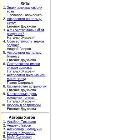
Хиты
1.
Знаки зодиака как они
есть
Элеонора Гавриленко
2.
Астрология на пользу
сексу
Евгения Дружкова
3.
А ты экстремальный от
рождения?
Наталья Жукович
4.
Совместимость знаков
зодиака
Андрей Лавров
5.
Астрология на пользу
бизнесу
Евгения Дружкова
6.
Соответствие имени
знакам зодиака
Наталья Жукович
7.
Астрология фильма или
магия звезд
Павел Свиридов
8.
Кармическая астрология
Евгения Дружкова
9.
К сожаленью, день
рожденья только...
Наталья Жукович
10.
Любовь в астрологии
Евгения Дружкова
Авторы Хитов
1.
Альберт Тимашев
2.
Андрей Лавров
3.
Александр Солодухин
4.
Наталья Жукович
5.
Майя Синеокая