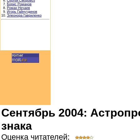
6.
Сергей Сморовоз
7.
Борис Романов
8.
Роман Нечаев
9.
Игорь Гайнутдинов
10.
Элеонора Гавриленко
Сентябрь 2004: Астропр
знака
Оценка читателей: