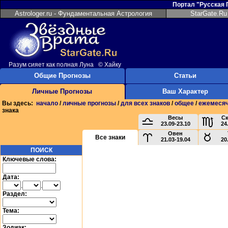
Портал "Русская
Astrologer.ru - Фундаментальная Астрология
StarGate.Ru
Разум сияет как полная Луна © Хайку
Общие Прогнозы
Статьи
Личные Прогнозы
Ваш Характер
Вы здесь:
начало
/
личные прогнозы
/
для всех знаков
/
общее
/
ежемеся
знака
Весы
С
23.09-23.10
24
Овен
Все знаки
21.03-19.04
20
ПОИСК
Ключевые слова:
Дата:
.
.
Раздел:
Тема:
Зодиак: