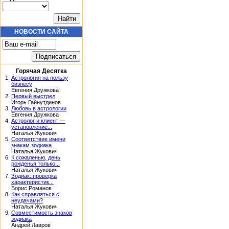
НОВОСТИ САЙТА
Горячая Десятка
1.
Астрология на пользу
бизнесу
Евгения Дружкова
2.
Первый выстрел
Игорь Гайнутдинов
3.
Любовь в астрологии
Евгения Дружкова
4.
Астролог и клиент —
установление...
Наталья Жукович
5.
Соответствие имени
знакам зодиака
Наталья Жукович
6.
К сожаленью, день
рожденья только...
Наталья Жукович
7.
Зодиак: проверка
характеристик...
Борис Романов
8.
Как справляться с
неудачами?
Наталья Жукович
9.
Совместимость знаков
зодиака
Андрей Лавров