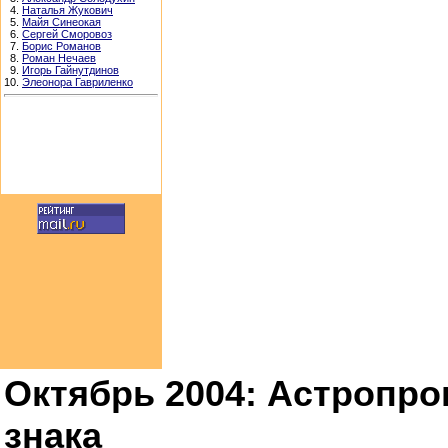
4.
Наталья Жукович
5.
Майя Синеокая
6.
Сергей Сморовоз
7.
Борис Романов
8.
Роман Нечаев
9.
Игорь Гайнутдинов
10.
Элеонора Гавриленко
Октябрь 2004: Астропро
знака