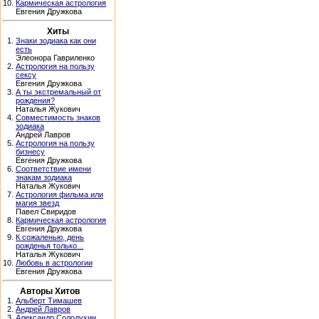
10.
Кармическая астрология
Евгения Дружкова
Хиты
1.
Знаки зодиака как они
есть
Элеонора Гавриленко
2.
Астрология на пользу
сексу
Евгения Дружкова
3.
А ты экстремальный от
рождения?
Наталья Жукович
4.
Совместимость знаков
зодиака
Андрей Лавров
5.
Астрология на пользу
бизнесу
Евгения Дружкова
6.
Соответствие имени
знакам зодиака
Наталья Жукович
7.
Астрология фильма или
магия звезд
Павел Свиридов
8.
Кармическая астрология
Евгения Дружкова
9.
К сожаленью, день
рожденья только...
Наталья Жукович
10.
Любовь в астрологии
Евгения Дружкова
Авторы Хитов
1.
Альберт Тимашев
2.
Андрей Лавров
3.
Александр Солодухин