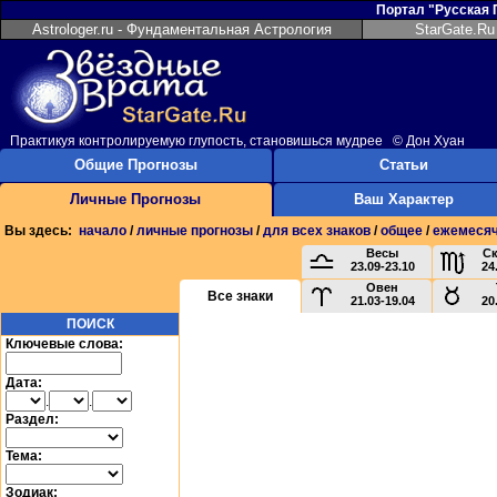
Портал "Русская
Astrologer.ru - Фундаментальная Астрология
StarGate.Ru
Практикуя контролируемую глупость, становишься мудрее © Дон Хуан
Общие Прогнозы
Статьи
Личные Прогнозы
Ваш Характер
Вы здесь:
начало
/
личные прогнозы
/
для всех знаков
/
общее
/
ежемеся
Весы
С
23.09-23.10
24
Овен
Все знаки
21.03-19.04
20
ПОИСК
Ключевые слова:
Дата:
.
.
Раздел:
Тема:
Зодиак: