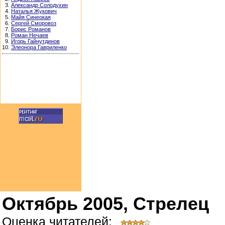
3.
Александр Солодухин
4.
Наталья Жукович
5.
Майя Синеокая
6.
Сергей Сморовоз
7.
Борис Романов
8.
Роман Нечаев
9.
Игорь Гайнутдинов
10.
Элеонора Гавриленко
Октябрь 2005, Стрелец
Оценка читателей: