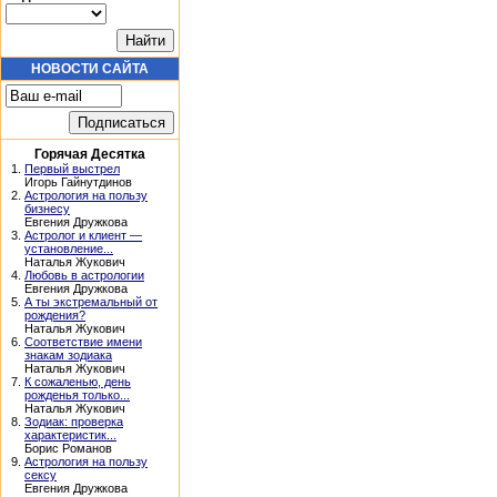
НОВОСТИ САЙТА
Горячая Десятка
1.
Первый выстрел
Игорь Гайнутдинов
2.
Астрология на пользу
бизнесу
Евгения Дружкова
3.
Астролог и клиент —
установление...
Наталья Жукович
4.
Любовь в астрологии
Евгения Дружкова
5.
А ты экстремальный от
рождения?
Наталья Жукович
6.
Соответствие имени
знакам зодиака
Наталья Жукович
7.
К сожаленью, день
рожденья только...
Наталья Жукович
8.
Зодиак: проверка
характеристик...
Борис Романов
9.
Астрология на пользу
сексу
Евгения Дружкова