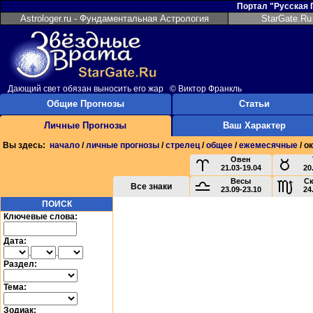
Портал "Русская
Astrologer.ru - Фундаментальная Астрология
StarGate.Ru
Дающий свет обязан выносить его жар © Виктор Франкль
Общие Прогнозы
Статьи
Личные Прогнозы
Ваш Характер
Вы здесь:
начало
/
личные прогнозы
/
стрелец
/
общее
/
ежемесячные
/ о
Овен
21.03-19.04
20
Весы
С
Все знаки
23.09-23.10
24
ПОИСК
Ключевые слова:
Дата:
.
.
Раздел:
Тема:
Зодиак: