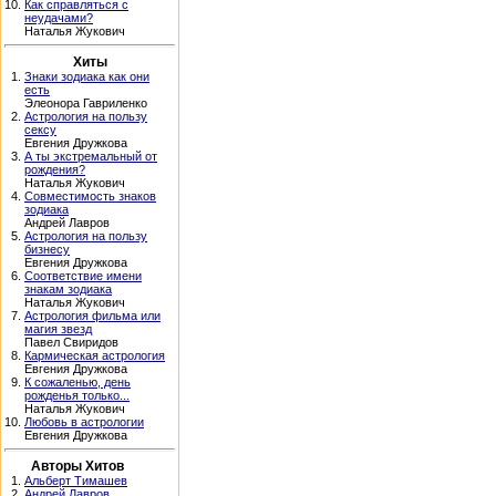
10.
Как справляться с
неудачами?
Наталья Жукович
Хиты
1.
Знаки зодиака как они
есть
Элеонора Гавриленко
2.
Астрология на пользу
сексу
Евгения Дружкова
3.
А ты экстремальный от
рождения?
Наталья Жукович
4.
Совместимость знаков
зодиака
Андрей Лавров
5.
Астрология на пользу
бизнесу
Евгения Дружкова
6.
Соответствие имени
знакам зодиака
Наталья Жукович
7.
Астрология фильма или
магия звезд
Павел Свиридов
8.
Кармическая астрология
Евгения Дружкова
9.
К сожаленью, день
рожденья только...
Наталья Жукович
10.
Любовь в астрологии
Евгения Дружкова
Авторы Хитов
1.
Альберт Тимашев
2.
Андрей Лавров