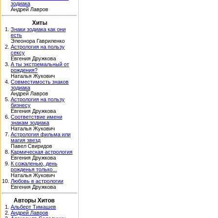
зодиака
Андрей Лавров
Хиты
1.
Знаки зодиака как они
есть
Элеонора Гавриленко
2.
Астрология на пользу
сексу
Евгения Дружкова
3.
А ты экстремальный от
рождения?
Наталья Жукович
4.
Совместимость знаков
зодиака
Андрей Лавров
5.
Астрология на пользу
бизнесу
Евгения Дружкова
6.
Соответствие имени
знакам зодиака
Наталья Жукович
7.
Астрология фильма или
магия звезд
Павел Свиридов
8.
Кармическая астрология
Евгения Дружкова
9.
К сожаленью, день
рожденья только...
Наталья Жукович
10.
Любовь в астрологии
Евгения Дружкова
Авторы Хитов
1.
Альберт Тимашев
2.
Андрей Лавров