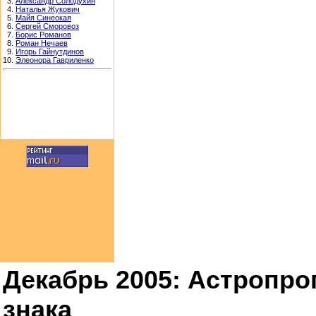
3.
Александр Солодухин
4.
Наталья Жукович
5.
Майя Синеокая
6.
Сергей Сморовоз
7.
Борис Романов
8.
Роман Нечаев
9.
Игорь Гайнутдинов
10.
Элеонора Гавриленко
Декабрь 2005: Астропро
знака