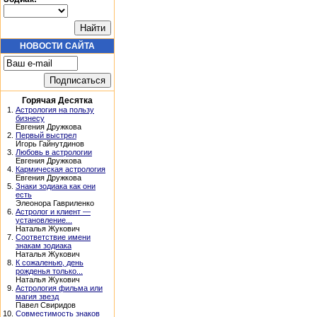
НОВОСТИ САЙТА
Горячая Десятка
1.
Астрология на пользу
бизнесу
Евгения Дружкова
2.
Первый выстрел
Игорь Гайнутдинов
3.
Любовь в астрологии
Евгения Дружкова
4.
Кармическая астрология
Евгения Дружкова
5.
Знаки зодиака как они
есть
Элеонора Гавриленко
6.
Астролог и клиент —
установление...
Наталья Жукович
7.
Соответствие имени
знакам зодиака
Наталья Жукович
8.
К сожаленью, день
рожденья только...
Наталья Жукович
9.
Астрология фильма или
магия звезд
Павел Свиридов
10.
Совместимость знаков