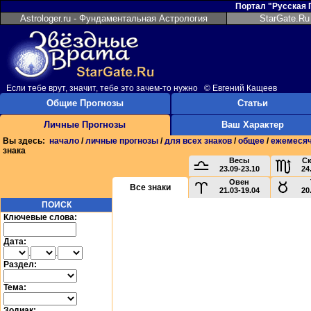
Портал "Русская
Astrologer.ru - Фундаментальная Астрология
StarGate.Ru
Если тебе врут, значит, тебе это зачем-то нужно © Евгений Кащеев
Общие Прогнозы
Статьи
Личные Прогнозы
Ваш Характер
Вы здесь:
начало
/
личные прогнозы
/
для всех знаков
/
общее
/
ежемеся
знака
Весы
С
23.09-23.10
24
Овен
Все знаки
21.03-19.04
20
ПОИСК
Ключевые слова:
Дата:
.
.
Раздел:
Тема:
Зодиак: