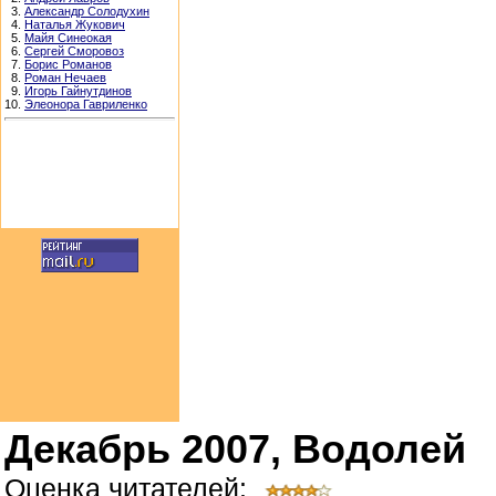
3.
Александр Солодухин
4.
Наталья Жукович
5.
Майя Синеокая
6.
Сергей Сморовоз
7.
Борис Романов
8.
Роман Нечаев
9.
Игорь Гайнутдинов
10.
Элеонора Гавриленко
Декабрь 2007, Водолей
Оценка читателей: