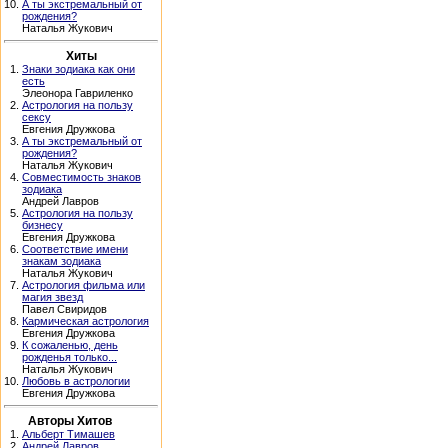
10.
А ты экстремальный от
рождения?
Наталья Жукович
Хиты
1.
Знаки зодиака как они
есть
Элеонора Гавриленко
2.
Астрология на пользу
сексу
Евгения Дружкова
3.
А ты экстремальный от
рождения?
Наталья Жукович
4.
Совместимость знаков
зодиака
Андрей Лавров
5.
Астрология на пользу
бизнесу
Евгения Дружкова
6.
Соответствие имени
знакам зодиака
Наталья Жукович
7.
Астрология фильма или
магия звезд
Павел Свиридов
8.
Кармическая астрология
Евгения Дружкова
9.
К сожаленью, день
рожденья только...
Наталья Жукович
10.
Любовь в астрологии
Евгения Дружкова
Авторы Хитов
1.
Альберт Тимашев
2.
Андрей Лавров