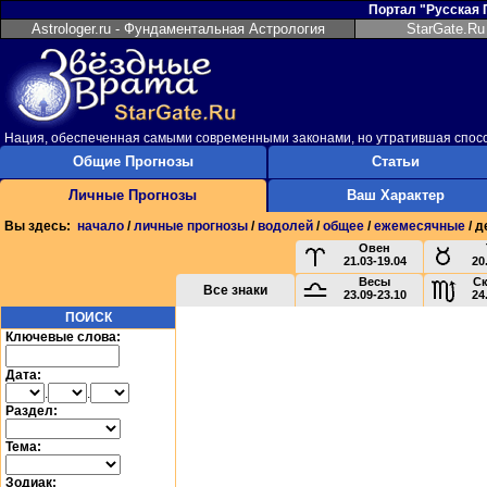
Портал "Русская
Astrologer.ru - Фундаментальная Астрология
StarGate.Ru
Нация, обеспеченная самыми современными законами, но утратившая спосо
Общие Прогнозы
Статьи
Личные Прогнозы
Ваш Характер
Вы здесь:
начало
/
личные прогнозы
/
водолей
/
общее
/
ежемесячные
/ д
Овен
21.03-19.04
20
Весы
С
Все знаки
23.09-23.10
24
ПОИСК
Ключевые слова:
Дата:
.
.
Раздел:
Тема:
Зодиак: