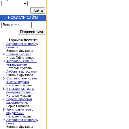
НОВОСТИ САЙТА
Горячая Десятка
1.
Астрология на пользу
бизнесу
Евгения Дружкова
2.
Первый выстрел
Игорь Гайнутдинов
3.
Астролог и клиент —
установление...
Наталья Жукович
4.
Любовь в астрологии
Евгения Дружкова
5.
Соответствие имени
знакам зодиака
Наталья Жукович
6.
К сожаленью, день
рожденья только...
Наталья Жукович
7.
Зодиак: проверка
характеристик...
Борис Романов
8.
Как справляться с
неудачами?
Наталья Жукович
9.
Астрология на пользу
сексу
Евгения Дружкова