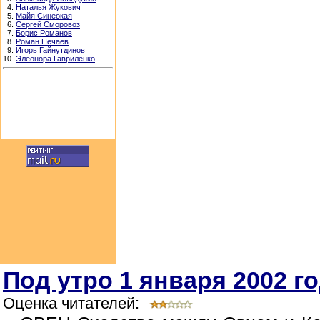
4.
Наталья Жукович
5.
Майя Синеокая
6.
Сергей Сморовоз
7.
Борис Романов
8.
Роман Нечаев
9.
Игорь Гайнутдинов
10.
Элеонора Гавриленко
Под утро 1 января 2002 г
Оценка читателей: