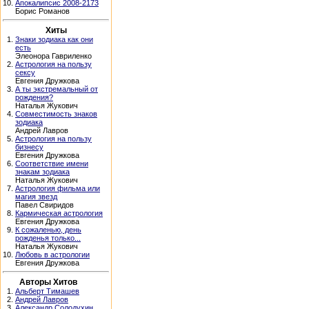
10.
Апокалипсис 2008-2173
Борис Романов
Хиты
1.
Знаки зодиака как они
есть
Элеонора Гавриленко
2.
Астрология на пользу
сексу
Евгения Дружкова
3.
А ты экстремальный от
рождения?
Наталья Жукович
4.
Совместимость знаков
зодиака
Андрей Лавров
5.
Астрология на пользу
бизнесу
Евгения Дружкова
6.
Соответствие имени
знакам зодиака
Наталья Жукович
7.
Астрология фильма или
магия звезд
Павел Свиридов
8.
Кармическая астрология
Евгения Дружкова
9.
К сожаленью, день
рожденья только...
Наталья Жукович
10.
Любовь в астрологии
Евгения Дружкова
Авторы Хитов
1.
Альберт Тимашев
2.
Андрей Лавров
3.
Александр Солодухин