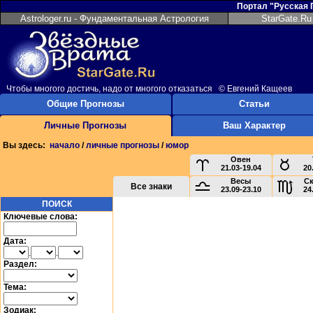
Портал "Русская
Astrologer.ru - Фундаментальная Астрология
StarGate.Ru
Чтобы многого достичь, надо от многого отказаться © Евгений Кащеев
Общие Прогнозы
Статьи
Личные Прогнозы
Ваш Характер
Вы здесь:
начало
/
личные прогнозы
/
юмор
Овен
21.03-19.04
20
Весы
С
Все знаки
23.09-23.10
24
ПОИСК
Ключевые слова:
Дата:
.
.
Раздел:
Тема:
Зодиак: