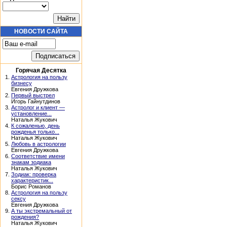
НОВОСТИ САЙТА
Горячая Десятка
1.
Астрология на пользу
бизнесу
Евгения Дружкова
2.
Первый выстрел
Игорь Гайнутдинов
3.
Астролог и клиент —
установление...
Наталья Жукович
4.
К сожаленью, день
рожденья только...
Наталья Жукович
5.
Любовь в астрологии
Евгения Дружкова
6.
Соответствие имени
знакам зодиака
Наталья Жукович
7.
Зодиак: проверка
характеристик...
Борис Романов
8.
Астрология на пользу
сексу
Евгения Дружкова
9.
А ты экстремальный от
рождения?
Наталья Жукович