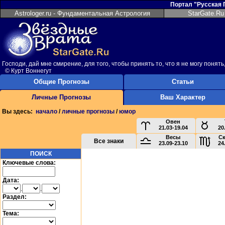
Портал "Русская
Astrologer.ru - Фундаментальная Астрология
StarGate.Ru
Господи, дай мне смирение, для того, чтобы принять то, что я не могу понять
© Курт Воннегут
Общие Прогнозы
Статьи
Личные Прогнозы
Ваш Характер
Вы здесь:
начало
/
личные прогнозы
/
юмор
Овен
21.03-19.04
20
Весы
С
Все знаки
23.09-23.10
24
ПОИСК
Ключевые слова:
Дата:
.
.
Раздел:
Тема: