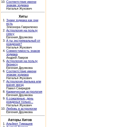
10.
Соответствие имени
знакам зодиака
Наталья Жукович
Хиты
1.
Знаки зодиака как они
есть
Элеонора Гавриленко
2.
Астрология на пользу
сексу
Евгения Дружкова
3.
А ты экстремальный от
рождения?
Наталья Жукович
4.
Совместимость знаков
зодиака
Андрей Лавров
5.
Астрология на пользу
бизнесу
Евгения Дружкова
6.
Соответствие имени
знакам зодиака
Наталья Жукович
7.
Астрология фильма или
магия звезд
Павел Свиридов
8.
Кармическая астрология
Евгения Дружкова
9.
К сожаленью, день
рожденья только...
Наталья Жукович
10.
Любовь в астрологии
Евгения Дружкова
Авторы Хитов
1.
Альберт Тимашев