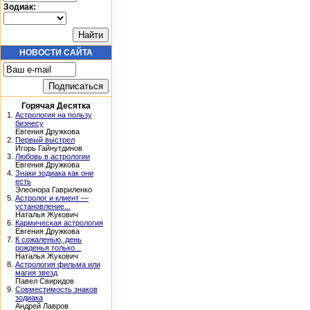
Зодиак:
НОВОСТИ САЙТА
Горячая Десятка
1.
Астрология на пользу
бизнесу
Евгения Дружкова
2.
Первый выстрел
Игорь Гайнутдинов
3.
Любовь в астрологии
Евгения Дружкова
4.
Знаки зодиака как они
есть
Элеонора Гавриленко
5.
Астролог и клиент —
установление...
Наталья Жукович
6.
Кармическая астрология
Евгения Дружкова
7.
К сожаленью, день
рожденья только...
Наталья Жукович
8.
Астрология фильма или
магия звезд
Павел Свиридов
9.
Совместимость знаков
зодиака
Андрей Лавров