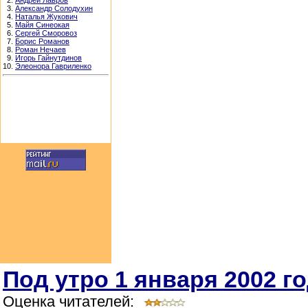
2.
Андрей Лавров
3.
Александр Солодухин
4.
Наталья Жукович
5.
Майя Синеокая
6.
Сергей Сморовоз
7.
Борис Романов
8.
Роман Нечаев
9.
Игорь Гайнутдинов
10.
Элеонора Гавриленко
Под утро 1 января 2002 г
Оценка читателей: