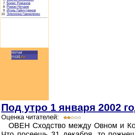
7.
Борис Романов
8.
Роман Нечаев
9.
Игорь Гайнутдинов
10.
Элеонора Гавриленко
Под утро 1 января 2002 г
Оценка читателей:
ОВЕН Сходство между Овном и Коб
Что посеешь 31 декабря, то пожнеш