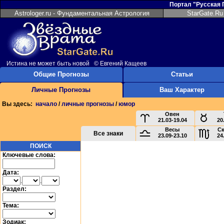
Портал "Русская
Astrologer.ru - Фундаментальная Астрология
StarGate.Ru
Истина не может быть новой © Евгений Кащеев
Общие Прогнозы
Статьи
Личные Прогнозы
Ваш Характер
Вы здесь:
начало
/
личные прогнозы
/
юмор
Овен
21.03-19.04
20
Весы
С
Все знаки
23.09-23.10
24
ПОИСК
Ключевые слова:
Дата:
.
.
Раздел:
Тема:
Зодиак: