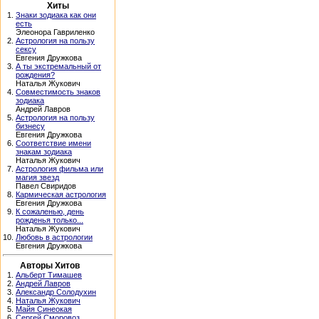
Хиты
1.
Знаки зодиака как они
есть
Элеонора Гавриленко
2.
Астрология на пользу
сексу
Евгения Дружкова
3.
А ты экстремальный от
рождения?
Наталья Жукович
4.
Совместимость знаков
зодиака
Андрей Лавров
5.
Астрология на пользу
бизнесу
Евгения Дружкова
6.
Соответствие имени
знакам зодиака
Наталья Жукович
7.
Астрология фильма или
магия звезд
Павел Свиридов
8.
Кармическая астрология
Евгения Дружкова
9.
К сожаленью, день
рожденья только...
Наталья Жукович
10.
Любовь в астрологии
Евгения Дружкова
Авторы Хитов
1.
Альберт Тимашев
2.
Андрей Лавров
3.
Александр Солодухин
4.
Наталья Жукович
5.
Майя Синеокая
6.
Сергей Сморовоз