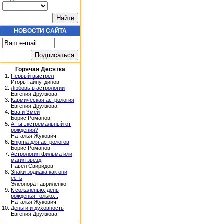
НОВОСТИ САЙТА
Горячая Десятка
1.
Первый выстрел
Игорь Гайнутдинов
2.
Любовь в астрологии
Евгения Дружкова
3.
Кармическая астрология
Евгения Дружкова
4.
Ева и Змей
Борис Романов
5.
А ты экстремальный от
рождения?
Наталья Жукович
6.
Enigma для астрологов
Борис Романов
7.
Астрология фильма или
магия звезд
Павел Свиридов
8.
Знаки зодиака как они
есть
Элеонора Гавриленко
9.
К сожаленью, день
рожденья только...
Наталья Жукович
10.
Деньги и духовность
Евгения Дружкова