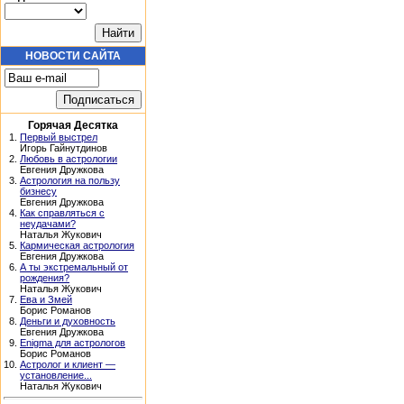
НОВОСТИ САЙТА
Горячая Десятка
1.
Первый выстрел
Игорь Гайнутдинов
2.
Любовь в астрологии
Евгения Дружкова
3.
Астрология на пользу
бизнесу
Евгения Дружкова
4.
Как справляться с
неудачами?
Наталья Жукович
5.
Кармическая астрология
Евгения Дружкова
6.
А ты экстремальный от
рождения?
Наталья Жукович
7.
Ева и Змей
Борис Романов
8.
Деньги и духовность
Евгения Дружкова
9.
Enigma для астрологов
Борис Романов
10.
Астролог и клиент —
установление...
Наталья Жукович