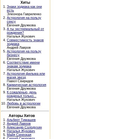
Хиты
1.
Знаки зодиака как они
есть
Элеонора Гавриленко
2.
Астрология на пользу
сексу
Евгения Дружкова
3.
А ты экстремальный от
рождения?
Наталья Жукович
4.
Совместимость знаков
зодиака
Андрей Лавров
5.
Астрология на пользу
бизнесу
Евгения Дружкова
6.
Соответствие имени
знакам зодиака
Наталья Жукович
7.
Астрология фильма или
магия звезд
Павел Свиридов
8.
Кармическая астрология
Евгения Дружкова
9.
К сожаленью, день
рожденья только...
Наталья Жукович
10.
Любовь в астрологии
Евгения Дружкова
Авторы Хитов
1.
Альберт Тимашев
2.
Андрей Лавров
3.
Александр Солодухин
4.
Наталья Жукович
5.
Майя Синеокая
6.
Сергей Сморовоз