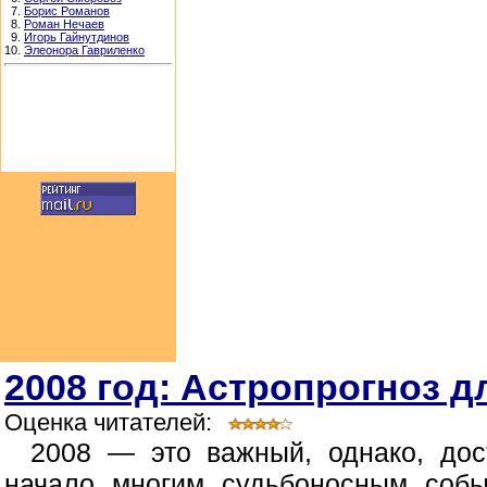
7.
Борис Романов
8.
Роман Нечаев
9.
Игорь Гайнутдинов
10.
Элеонора Гавриленко
2008 год: Астропрогноз д
Оценка читателей:
2008 — это важный, однако, дос
начало многим судьбоносным собы