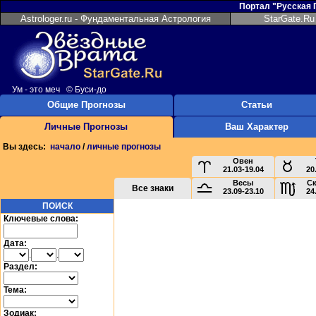
Портал "Русская
Astrologer.ru - Фундаментальная Астрология
StarGate.Ru
Ум - это меч © Буси-до
Общие Прогнозы
Статьи
Личные Прогнозы
Ваш Характер
Вы здесь:
начало
/
личные прогнозы
Овен
21.03-19.04
20
Весы
С
Все знаки
23.09-23.10
24
ПОИСК
Ключевые слова:
Дата:
.
.
Раздел:
Тема:
Зодиак: