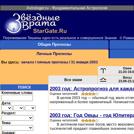
Astrologer.ru - Фундаментальная Астрология
Переживание Тишины одно есть реальное и совершенное Знание © Рама
Общие Прогнозы
Личные Прогнозы
Вы здесь:
начало
/
личные прогнозы
/
31 января 2003
Овен
21.03-19.
Весы
Все знаки
23.09-23.
ПОИСК
2003 год: Астропрогноз для кажд
Ключевые слова:
Оценка читателей:
В целом 2003 год — обычный год, мало отли
напряженный и более гармоничный. Начинается 2
Дата:
.
.
Раздел:
2003 год: Год Овцы - год Юпитер
Оценка читателей:
Тема:
В античном пантеоне богов, место верховн
тысячелетий придают главнейшее значение пери
Зодиак: