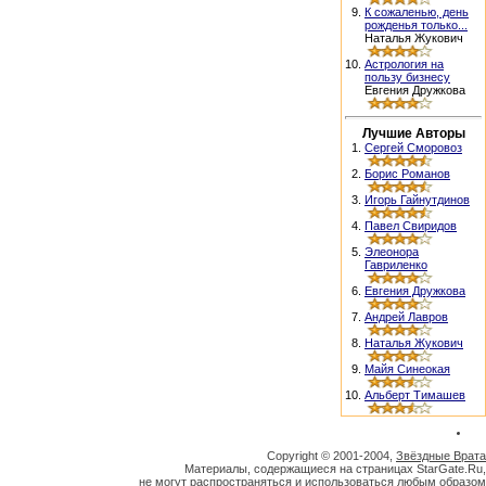
9.
К сожаленью, день
рожденья только...
Наталья Жукович
10.
Астрология на
пользу бизнесу
Евгения Дружкова
Лучшие Авторы
1.
Сергей Сморовоз
2.
Борис Романов
3.
Игорь Гайнутдинов
4.
Павел Свиридов
5.
Элеонора
Гавриленко
6.
Евгения Дружкова
7.
Андрей Лавров
8.
Наталья Жукович
9.
Майя Синеокая
10.
Альберт Тимашев
Copyright © 2001-2004,
Звёздные Врата
Материалы, содержащиеся на страницах StarGate.Ru,
не могут распространяться и использоваться любым образом