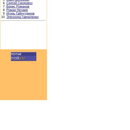
6.
Сергей Сморовоз
7.
Борис Романов
8.
Роман Нечаев
9.
Игорь Гайнутдинов
10.
Элеонора Гавриленко