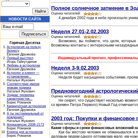
Полное солнечное затмение в Зо
Оценка читателей:
4 декабря 2002 года в небе произошло уник
НОВОСТИ САЙТА
Неделя 27.01-2.02.2003
Оценка читателей:
Возможно, вы поймете, что цели, которые
Горячая Десятка
Возможны контакты с интересными незаурядны
1.
Астрология на пользу
бизнесу
Евгения Дружкова
Индивидуальный прогноз, профессиональный
2.
Первый выстрел
Игорь Гайнутдинов
3.
Любовь в астрологии
Неделя 3-9.02.2003
Евгения Дружкова
4.
Астролог и клиент —
Оценка читателей:
установление...
Неделя будет насыщенна событиями, проявля
Наталья Жукович
5.
Соответствие имени
знакам зодиака
Предновогодний астрологический
Наталья Жукович
6.
Зодиак: проверка
Оценка читателей:
характеристик...
Не секрет, что существует несколько момент
Борис Романов
со времен Петра Первого) Новый Год отмечается в
7.
Кармическая астрология
Евгения Дружкова
8.
А ты экстремальный от
рождения?
2003 год: Покупки и финансовое
Наталья Жукович
Оценка читателей:
9.
Апокалипсис 2008-2173
Какие сферы и сроки финансовых вложений н
Борис Романов
10.
Enigma для астрологов
Как бы жестоко человек не обманывался в 
Борис Романов
деловым людям одного оптимизма мало, им нужн