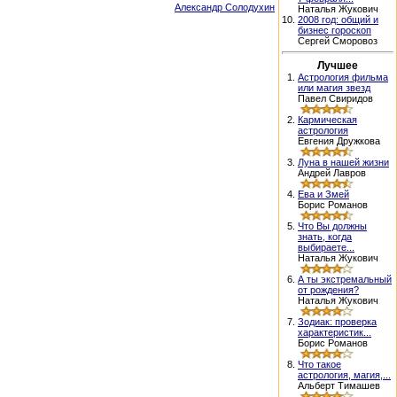
Александр Солодухин
Наталья Жукович
10.
2008 год: общий и
бизнес гороскоп
Сергей Сморовоз
Лучшее
1.
Астрология фильма
или магия звезд
Павел Свиридов
2.
Кармическая
астрология
Евгения Дружкова
3.
Луна в нашей жизни
Андрей Лавров
4.
Ева и Змей
Борис Романов
5.
Что Вы должны
знать, когда
выбираете...
Наталья Жукович
6.
А ты экстремальный
от рождения?
Наталья Жукович
7.
Зодиак: проверка
характеристик...
Борис Романов
8.
Что такое
астрология, магия,...
Альберт Тимашев