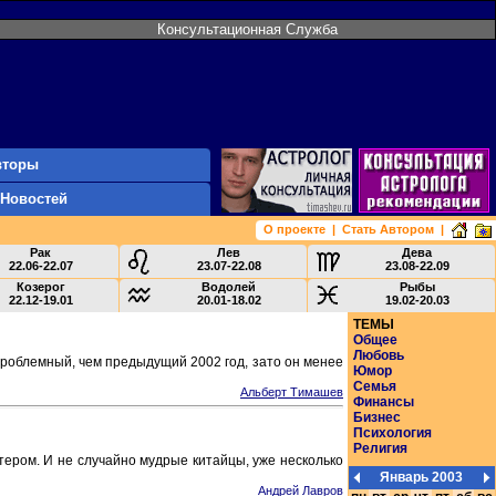
Консультационная Служба
вторы
 Новостей
О проекте
|
Стать Автором
|
Рак
Лев
Дева
22.06-22.07
23.07-22.08
23.08-22.09
Козерог
Водолей
Рыбы
22.12-19.01
20.01-18.02
19.02-20.03
ТЕМЫ
Общее
Любовь
проблемный, чем предыдущий 2002 год, зато он менее
Юмор
Семья
Альберт Тимашев
Финансы
Бизнес
Психология
Религия
тером. И не случайно мудрые китайцы, уже несколько
Январь 2003
Андрей Лавров