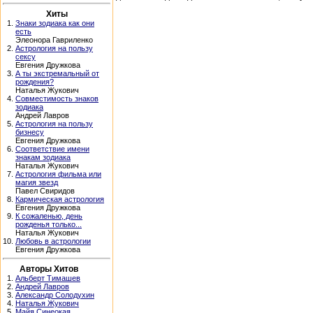
Хиты
1.
Знаки зодиака как они
есть
Элеонора Гавриленко
2.
Астрология на пользу
сексу
Евгения Дружкова
3.
А ты экстремальный от
рождения?
Наталья Жукович
4.
Совместимость знаков
зодиака
Андрей Лавров
5.
Астрология на пользу
бизнесу
Евгения Дружкова
6.
Соответствие имени
знакам зодиака
Наталья Жукович
7.
Астрология фильма или
магия звезд
Павел Свиридов
8.
Кармическая астрология
Евгения Дружкова
9.
К сожаленью, день
рожденья только...
Наталья Жукович
10.
Любовь в астрологии
Евгения Дружкова
Авторы Хитов
1.
Альберт Тимашев
2.
Андрей Лавров
3.
Александр Солодухин
4.
Наталья Жукович
5.
Майя Синеокая