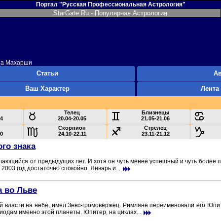
Портал "Русская Профессиональная Астрология"
StarGate.Ru - Популярная Астрология
на Махарши
Статьи
А
Ваш Характер
Лента
Телец
Близнецы
04
20.04-20.05
21.05-21.06
Скорпион
Стрелец
10
24.10-22.11
23.11-21.12
ого знака
чающийся от предыдущих лет. И хотя он чуть менее успешный и чуть более 
003 год достаточно спокойно. Январь и...
а во Льве
ой власти на небе, имел Зевс-громовержец. Римляне переименовали его Юпи
одам именно этой планеты. Юпитер, на циклах...