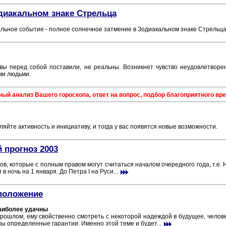
диакальном знаке Стрельца
альное событие - полное солнечное затмение в Зодиакальном знаке Стрельца
 вы перед собой поставили, не реальны. Возникнет чувство неудовлетворе
ми людьми.
 анализ Вашего гороскопа, ответ на вопрос, подбор благоприятного врем
йте активность и инициативу, и тогда у вас появятся новые возможности.
 прогноз 2003
ов, которые с полным правом могут считаться началом очередного года, т.е. 
 ночь на 1 января. До Петра I на Руси...
 положение
аиболее удачны
прошлом, ему свойственно смотреть с некоторой надеждой в будущее, челов
ы определенные гарантии. Именно этой теме и будет...