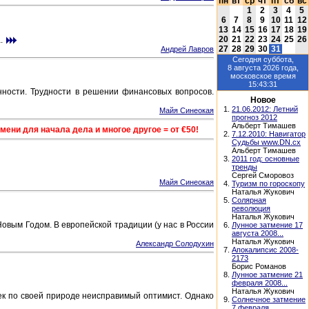
пн
вт
ср
чт
пт
сб
вс
1
2
3
4
5
6
7
8
9
10
11
12
13
14
15
16
17
18
19
20
21
22
23
24
25
26
.
27
28
29
30
31
Андрей Лавров
Сегодня
суббота,
8 августа 2026
года,
московское время
15:43:31
нности. Трудности в решении финансовых вопросов.
Новое
1.
21.06.2012: Летний
Майя Синеокая
прогноз 2012
Альберт Тимашев
ени для начала дела и многое другое = от €50!
2.
7.12.2010: Навигатор
Судьбы www.DN.cx
Альберт Тимашев
3.
2011 год: основные
тренды
Сергей Сморовоз
Майя Синеокая
4.
Туризм по гороскопу
Наталья Жукович
5.
Солярная
революция
Наталья Жукович
Новым Годом. В европейской традиции (у нас в России
6.
Лунное затмение 17
августа 2008...
Наталья Жукович
Александр Солодухин
7.
Апокалипсис 2008-
2173
Борис Романов
8.
Лунное затмение 21
февраля 2008...
Наталья Жукович
ек по своей природе неисправимый оптимист. Однако
9.
Солнечное затмение
7 февраля...