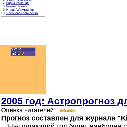
7.
Борис Романов
8.
Роман Нечаев
9.
Игорь Гайнутдинов
10.
Элеонора Гавриленко
2005 год: Астропрогноз д
Оценка читателей:
Прогноз составлен для журнала "Ki
Наступающий год будет наиболее 