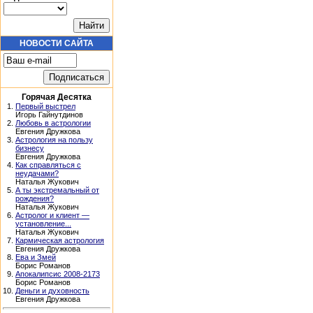
НОВОСТИ САЙТА
Горячая Десятка
1.
Первый выстрел
Игорь Гайнутдинов
2.
Любовь в астрологии
Евгения Дружкова
3.
Астрология на пользу
бизнесу
Евгения Дружкова
4.
Как справляться с
неудачами?
Наталья Жукович
5.
А ты экстремальный от
рождения?
Наталья Жукович
6.
Астролог и клиент —
установление...
Наталья Жукович
7.
Кармическая астрология
Евгения Дружкова
8.
Ева и Змей
Борис Романов
9.
Апокалипсис 2008-2173
Борис Романов
10.
Деньги и духовность
Евгения Дружкова