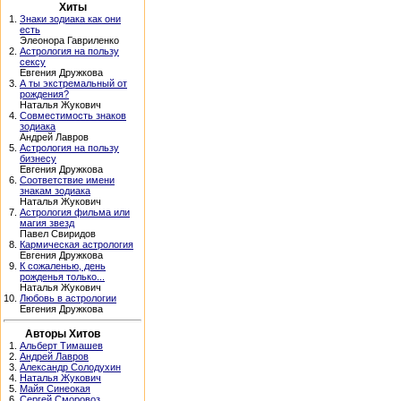
Хиты
1.
Знаки зодиака как они
есть
Элеонора Гавриленко
2.
Астрология на пользу
сексу
Евгения Дружкова
3.
А ты экстремальный от
рождения?
Наталья Жукович
4.
Совместимость знаков
зодиака
Андрей Лавров
5.
Астрология на пользу
бизнесу
Евгения Дружкова
6.
Соответствие имени
знакам зодиака
Наталья Жукович
7.
Астрология фильма или
магия звезд
Павел Свиридов
8.
Кармическая астрология
Евгения Дружкова
9.
К сожаленью, день
рожденья только...
Наталья Жукович
10.
Любовь в астрологии
Евгения Дружкова
Авторы Хитов
1.
Альберт Тимашев
2.
Андрей Лавров
3.
Александр Солодухин
4.
Наталья Жукович
5.
Майя Синеокая
6.
Сергей Сморовоз