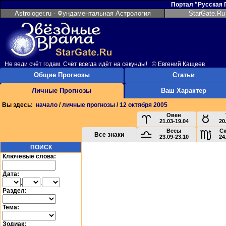
Портал "Русская
Astrologer.ru - Фундаментальная Астрология
StarGate.Ru
Не веди счёт годам. Счёт всегда идёт на секунды! © Евгений Кащеев
Общие Прогнозы
Статьи
Личные Прогнозы
Ваш Характер
Вы здесь:
начало
/
личные прогнозы
/
12 октября 2005
Овен
21.03-19.04
20
Весы
С
Все знаки
23.09-23.10
24
ПОИСК
Ключевые слова:
Дата:
.
.
Раздел:
Тема:
Зодиак: