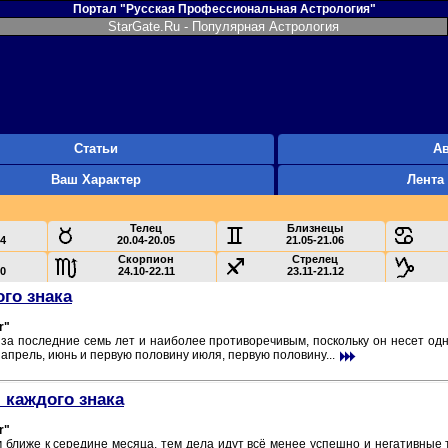
Портал "Русская Профессиональная Астрология"
StarGate.Ru - Популярная Астрология
Статьи
А
Ваш Характер
Лента
Телец
Близнецы
04
20.04-20.05
21.05-21.06
Скорпион
Стрелец
10
24.10-22.11
23.11-21.12
ого знака
r"
а последние семь лет и наиболее противоречивым, поскольку он несет од
апрель, июнь и первую половину июля, первую половину...
 каждого знака
r"
м ближе к середине месяца, тем дела идут всё менее успешно и негативные