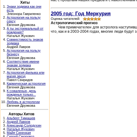
нас с прошлым наших предков и с накопленным н
Хиты
1.
Знаки зодиака как они
есть
2005 год: Год Меркурия
Элеонора Гавриленко
2.
Астрология на пользу
Оценка читателей:
сексу
Астрологический прогноз
Евгения Дружкова
Чем примечателен для астролога наступивши
3.
А ты экстремальный от
что, как и в 2003-2004 годах, многие люди будут 
рождения?
Наталья Жукович
4.
Совместимость знаков
зодиака
Андрей Лавров
5.
Астрология на пользу
бизнесу
Евгения Дружкова
6.
Соответствие имени
знакам зодиака
Наталья Жукович
7.
Астрология фильма или
магия звезд
Павел Свиридов
8.
Кармическая астрология
Евгения Дружкова
9.
К сожаленью, день
рожденья только...
Наталья Жукович
10.
Любовь в астрологии
Евгения Дружкова
Авторы Хитов
1.
Альберт Тимашев
2.
Андрей Лавров
3.
Александр Солодухин
4.
Наталья Жукович
5.
Майя Синеокая
6.
Сергей Сморовоз