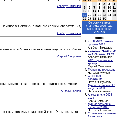
пн
вт
ср
чт
пт
сб
вс
1
2
3
4
Альберт Тимашев
5
6
7
8
9
10
11
12
13
14
15
16
17
18
19
20
21
22
23
24
25
26
27
28
29
30
Сегодня
четверг,
6 августа 2026
года,
 Начинается октябрь с полного солнечного затмения,
московское время
20:10:29
Альберт Тимашев
Новое
1.
21.06.2012: Летний
прогноз 2012
Альберт Тимашев
жественного и благородного воина-рыцаря, способного
2.
7.12.2010: Навигатор
Судьбы www.DN.cx
Сергей Сморовоз
Альберт Тимашев
3.
2011 год: основные
тренды
Сергей Сморовоз
4.
Туризм по гороскопу
Наталья Жукович
5.
Солярная
революция
Наталья Жукович
жные моменты. Во-первых, все должны себе уяснить,
6.
Лунное затмение 17
августа 2008...
Андрей Лавров
Наталья Жукович
7.
Апокалипсис 2008-
2173
Борис Романов
8.
Лунное затмение 21
февраля 2008...
Наталья Жукович
оносных и значимых для всех Знаков. Узлы связывают
9.
Солнечное затмение
7 февраля...