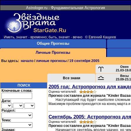
Astrologer.ru - Фундаментальная Астрология
Иметь, значит - временно; быть, значит - вечно © Евгений Кащеев
Общие Прогнозы
Личные Прогнозы
Вы здесь:
начало
/
личные прогнозы
/
19 сентября 2005
Овен
21.03-19.
Весы
Все знаки
23.09-23.
ПОИСК
2005 год: Астропрогноз для кажд
Ключевые слова:
Оценка читателей:
Прогноз составлен для журнала "Kinder Bazaa
Наступающий год будет наиболее сложным з
Дата:
Максимум проблем приходится на конец марта и 
.
.
Раздел:
Сентябрь 2005: Астропрогноз для
Тема:
Оценка читателей:
Прогноз составлен для журнала "Kinder Bazaa
Зодиак:
Начинается сентябрь вполне удачно, но че