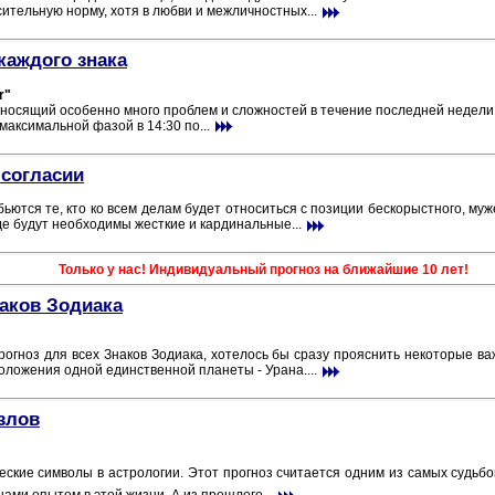
ительную норму, хотя в любви и межличностных...
каждого знака
r"
иносящий особенно много проблем и сложностей в течение последней недели.
 максимальной фазой в 14:30 по...
 согласии
бьются те, кто ко всем делам будет относиться с позиции бескорыстного, му
где будут необходимы жесткие и кардинальные...
Только у нас! Индивидуальный прогноз на ближайшие 10 лет!
наков Зодиака
огноз для всех Знаков Зодиака, хотелось бы сразу прояснить некоторые ва
положения одной единственной планеты - Урана....
злов
еские символы в астрологии. Этот прогноз считается одним из самых судьб