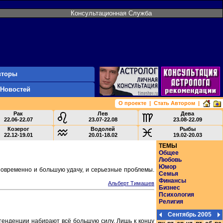
Консультационная Служба
вторы
 Новостей
О проекте
|
Стать Автором
|
Рак
Лев
Дева
22.06-22.07
23.07-22.08
23.08-22.09
Козерог
Водолей
Рыбы
22.12-19.01
20.01-18.02
19.02-20.03
ТЕМЫ
Общее
Любовь
Юмор
новременно и большую удачу, и серьезные проблемы.
Семья
Финансы
Альберт Тимашев
Бизнес
Психология
Религия
Сентябрь 2005
 тенденции набирают всё большую силу. Лишь к концу