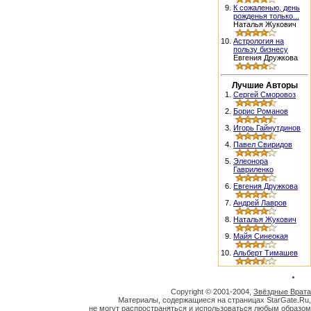
9.
К сожаленью, день
рожденья только...
Наталья Жукович
10.
Астрология на
пользу бизнесу
Евгения Дружкова
Лучшие Авторы
1.
Сергей Сморовоз
2.
Борис Романов
3.
Игорь Гайнутдинов
4.
Павел Свиридов
5.
Элеонора
Гавриленко
6.
Евгения Дружкова
7.
Андрей Лавров
8.
Наталья Жукович
9.
Майя Синеокая
10.
Альберт Тимашев
Copyright © 2001-2004,
Звёздные Врата
Материалы, содержащиеся на страницах StarGate.Ru,
не могут распространяться и использоваться любым образом