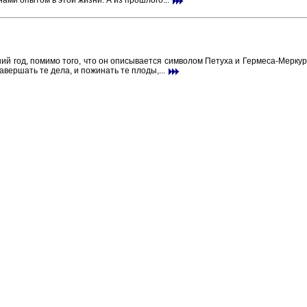
ами опытом в этой жизни. А из прошлого...
й год, помимо того, что он описывается символом Петуха и Гермеса-Меркур
завершать те дела, и пожинать те плоды,...