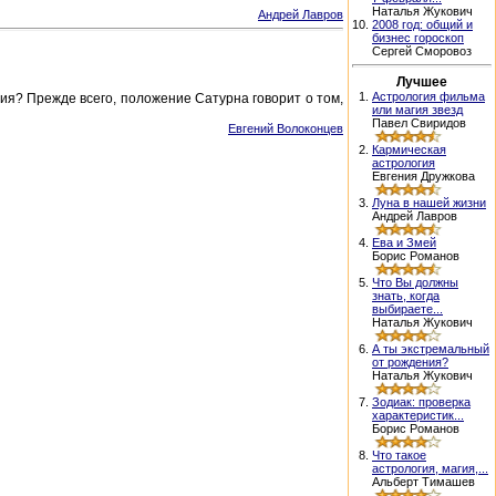
Наталья Жукович
Андрей Лавров
10.
2008 год: общий и
бизнес гороскоп
Сергей Сморовоз
Лучшее
1.
Астрология фильма
ия? Прежде всего, положение Сатурна говорит о том,
или магия звезд
Павел Свиридов
Евгений Волоконцев
2.
Кармическая
астрология
Евгения Дружкова
3.
Луна в нашей жизни
Андрей Лавров
4.
Ева и Змей
Борис Романов
5.
Что Вы должны
знать, когда
выбираете...
Наталья Жукович
6.
А ты экстремальный
от рождения?
Наталья Жукович
7.
Зодиак: проверка
характеристик...
Борис Романов
8.
Что такое
астрология, магия,...
Альберт Тимашев