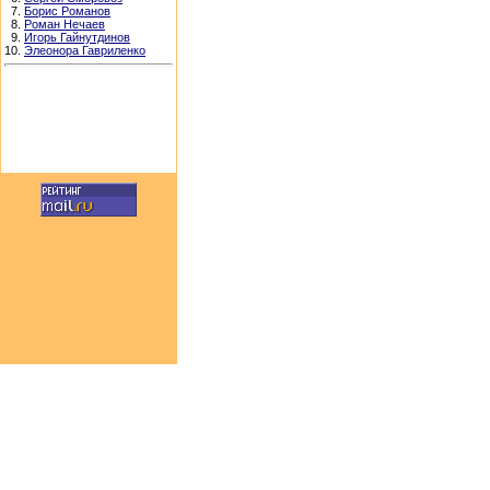
7.
Борис Романов
8.
Роман Нечаев
9.
Игорь Гайнутдинов
10.
Элеонора Гавриленко