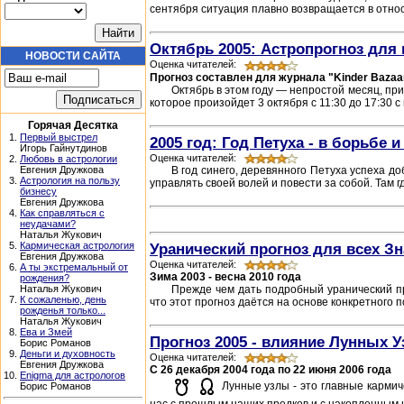
сентября ситуация плавно возвращается в относ
Октябрь 2005: Астропрогноз для 
НОВОСТИ САЙТА
Оценка читателей:
Прогноз составлен для журнала "Kinder Bazaa
Октябрь в этом году — непростой месяц, пр
которое произойдет 3 октября с 11:30 до 17:30 с
Горячая Десятка
1.
Первый выстрел
2005 год: Год Петуха - в борьбе и
Игорь Гайнутдинов
Оценка читателей:
2.
Любовь в астрологии
В год синего, деревянного Петуха успеха до
Евгения Дружкова
3.
Астрология на пользу
управлять своей волей и повести за собой. Там 
бизнесу
Евгения Дружкова
4.
Как справляться с
неудачами?
Наталья Жукович
Уранический прогноз для всех З
5.
Кармическая астрология
Евгения Дружкова
Оценка читателей:
6.
А ты экстремальный от
Зима 2003 - весна 2010 года
рождения?
Прежде чем дать подробный уранический пр
Наталья Жукович
7.
К сожаленью, день
что этот прогноз даётся на основе конкретного 
рожденья только...
Наталья Жукович
8.
Ева и Змей
Прогноз 2005 - влияние Лунных У
Борис Романов
9.
Деньги и духовность
Оценка читателей:
Евгения Дружкова
C 26 декабря 2004 года по 22 июня 2006 года
10.
Enigma для астрологов
Лунные узлы - это главные кармич
Борис Романов