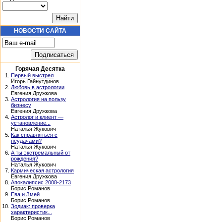
НОВОСТИ САЙТА
Горячая Десятка
1.
Первый выстрел
Игорь Гайнутдинов
2.
Любовь в астрологии
Евгения Дружкова
3.
Астрология на пользу
бизнесу
Евгения Дружкова
4.
Астролог и клиент —
установление...
Наталья Жукович
5.
Как справляться с
неудачами?
Наталья Жукович
6.
А ты экстремальный от
рождения?
Наталья Жукович
7.
Кармическая астрология
Евгения Дружкова
8.
Апокалипсис 2008-2173
Борис Романов
9.
Ева и Змей
Борис Романов
10.
Зодиак: проверка
характеристик...
Борис Романов