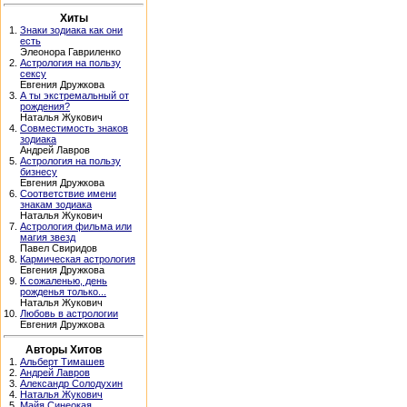
Хиты
1.
Знаки зодиака как они
есть
Элеонора Гавриленко
2.
Астрология на пользу
сексу
Евгения Дружкова
3.
А ты экстремальный от
рождения?
Наталья Жукович
4.
Совместимость знаков
зодиака
Андрей Лавров
5.
Астрология на пользу
бизнесу
Евгения Дружкова
6.
Соответствие имени
знакам зодиака
Наталья Жукович
7.
Астрология фильма или
магия звезд
Павел Свиридов
8.
Кармическая астрология
Евгения Дружкова
9.
К сожаленью, день
рожденья только...
Наталья Жукович
10.
Любовь в астрологии
Евгения Дружкова
Авторы Хитов
1.
Альберт Тимашев
2.
Андрей Лавров
3.
Александр Солодухин
4.
Наталья Жукович
5.
Майя Синеокая