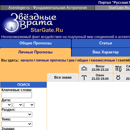
Портал "Русская
Astrologer.ru - Фундаментальная Астрология
StarGate.Ru
Неопровержимый факт воздействия на подлунный мир соединений и аспект
Общие Прогнозы
Статьи
Личные Прогнозы
Ваш Характер
Вы здесь:
начало
/
личные прогнозы
/
рак
/
общее
/
ежемесячные
/ сентяб
Весы
С
23.09-23.10
24
Овен
Все знаки
21.03-19.04
20
ПОИСК
Ключевые слова:
Дата:
.
.
Раздел:
Тема:
Зодиак: