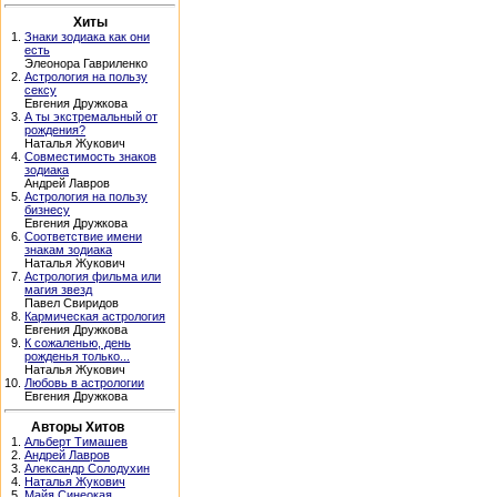
Хиты
1.
Знаки зодиака как они
есть
Элеонора Гавриленко
2.
Астрология на пользу
сексу
Евгения Дружкова
3.
А ты экстремальный от
рождения?
Наталья Жукович
4.
Совместимость знаков
зодиака
Андрей Лавров
5.
Астрология на пользу
бизнесу
Евгения Дружкова
6.
Соответствие имени
знакам зодиака
Наталья Жукович
7.
Астрология фильма или
магия звезд
Павел Свиридов
8.
Кармическая астрология
Евгения Дружкова
9.
К сожаленью, день
рожденья только...
Наталья Жукович
10.
Любовь в астрологии
Евгения Дружкова
Авторы Хитов
1.
Альберт Тимашев
2.
Андрей Лавров
3.
Александр Солодухин
4.
Наталья Жукович
5.
Майя Синеокая