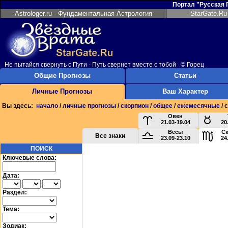
Портал "Русская
Astrologer.ru - Фундаментальная Астрология
StarGate.Ru
Не пытайся свернуть с Пути - Путь свернет вместе с тобой © Горец
Общие Прогнозы
Статьи
Личные Прогнозы
Ваш Характер
Вы здесь:
начало
/
личные прогнозы
/
скорпион
/
общее
/
ежемесячные
/ 
Овен
21.03-19.04
20
Весы
С
Все знаки
23.09-23.10
24
ПОИСК
Ключевые слова:
Дата:
.
.
Раздел:
Тема:
Зодиак: