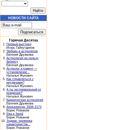
НОВОСТИ САЙТА
Горячая Десятка
1.
Первый выстрел
Игорь Гайнутдинов
2.
Любовь в астрологии
Евгения Дружкова
3.
Астрология на пользу
бизнесу
Евгения Дружкова
4.
Астролог и клиент —
установление...
Наталья Жукович
5.
Как справляться с
неудачами?
Наталья Жукович
6.
А ты экстремальный от
рождения?
Наталья Жукович
7.
Кармическая астрология
Евгения Дружкова
8.
Апокалипсис 2008-2173
Борис Романов
9.
Ева и Змей
Борис Романов
10.
Зодиак: проверка
характеристик...
Борис Романов