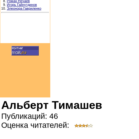
8.
Роман Нечаев
9.
Игорь Гайнутдинов
10.
Элеонора Гавриленко
Альберт Тимашев
Публикаций: 46
Оценка читателей: