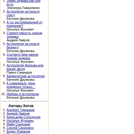
1.
Знаки зодиака как они
есть
Элеонора Гавриленко
2.
Астрология на пользу
сексу
Евгения Дружкова
3.
А ты экстремальный от
рождения?
Наталья Жукович
4.
Совместимость знаков
зодиака
Андрей Лавров
5.
Астрология на пользу
бизнесу
Евгения Дружкова
6.
Соответствие имени
знакам зодиака
Наталья Жукович
7.
Астрология фильма или
магия звезд
Павел Свиридов
8.
Кармическая астрология
Евгения Дружкова
9.
К сожаленью, день
рожденья только...
Наталья Жукович
10.
Любовь в астрологии
Евгения Дружкова
Авторы Хитов
1.
Альберт Тимашев
2.
Андрей Лавров
3.
Александр Солодухин
4.
Наталья Жукович
5.
Майя Синеокая
6.
Сергей Сморовоз
7.
Борис Романов