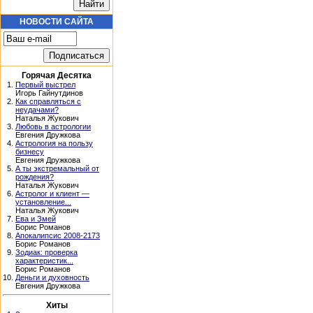
НОВОСТИ САЙТА
Горячая Десятка
1.
Первый выстрел
Игорь Гайнутдинов
2.
Как справляться с
неудачами?
Наталья Жукович
3.
Любовь в астрологии
Евгения Дружкова
4.
Астрология на пользу
бизнесу
Евгения Дружкова
5.
А ты экстремальный от
рождения?
Наталья Жукович
6.
Астролог и клиент —
установление...
Наталья Жукович
7.
Ева и Змей
Борис Романов
8.
Апокалипсис 2008-2173
Борис Романов
9.
Зодиак: проверка
характеристик...
Борис Романов
10.
Деньги и духовность
Евгения Дружкова
Хиты