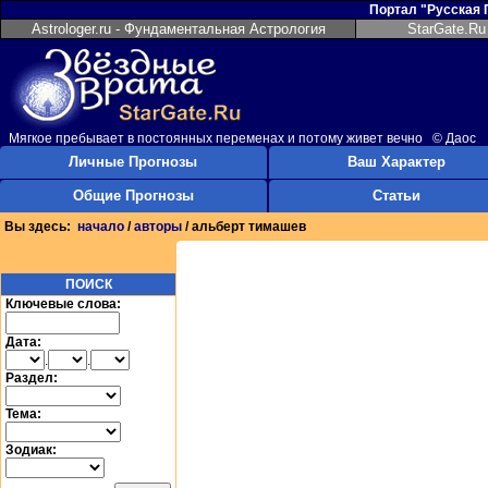
Портал "Русская
Astrologer.ru - Фундаментальная Астрология
StarGate.Ru
Мягкое пребывает в постоянных переменах и потому живет вечно © Даос
Личные Прогнозы
Ваш Характер
Общие Прогнозы
Статьи
Вы здесь:
начало
/
авторы
/ альберт тимашев
ПОИСК
Ключевые слова:
Дата:
.
.
Раздел:
Тема:
Зодиак: