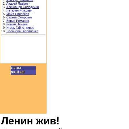
1.
Альберт Тимашев
2.
Андрей Лавров
3.
Александр Солодухин
4.
Наталья Жукович
5.
Майя Синеокая
6.
Сергей Сморовоз
7.
Борис Романов
8.
Роман Нечаев
9.
Игорь Гайнутдинов
10.
Элеонора Гавриленко
Ленин жив!