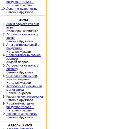
рожденья только...
Наталья Жукович
10.
Деньги и духовность
Евгения Дружкова
Хиты
1.
Знаки зодиака как они
есть
Элеонора Гавриленко
2.
Астрология на пользу
сексу
Евгения Дружкова
3.
А ты экстремальный от
рождения?
Наталья Жукович
4.
Совместимость знаков
зодиака
Андрей Лавров
5.
Астрология на пользу
бизнесу
Евгения Дружкова
6.
Соответствие имени
знакам зодиака
Наталья Жукович
7.
Астрология фильма или
магия звезд
Павел Свиридов
8.
Кармическая астрология
Евгения Дружкова
9.
К сожаленью, день
рожденья только...
Наталья Жукович
10.
Любовь в астрологии
Евгения Дружкова
Авторы Хитов