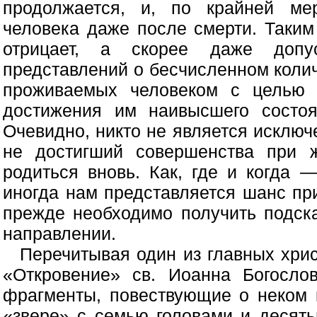
продолжается, и, по крайней ме
человека даже после смерти. Таким
отрицает, а скорее даже допус
представлений о бесчисленном коли
проживаемых человеком с целью 
достижения им наивысшего состо
Очевидно, никто не является исключ
не достигший совершенства при ж
родиться вновь. Как, где и когда —
иногда нам представляется шанс при
прежде необходимо получить подск
направлении.
Перечитывая один из главных хри
«Откровение» св. Иоанна Богосло
фрагменты, повествующие о неком 
«звере» с семью головами и десять