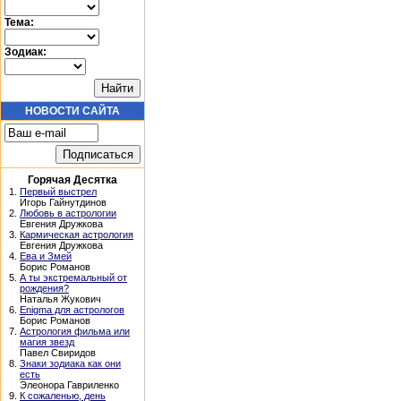
Тема:
Зодиак:
НОВОСТИ САЙТА
Горячая Десятка
1.
Первый выстрел
Игорь Гайнутдинов
2.
Любовь в астрологии
Евгения Дружкова
3.
Кармическая астрология
Евгения Дружкова
4.
Ева и Змей
Борис Романов
5.
А ты экстремальный от
рождения?
Наталья Жукович
6.
Enigma для астрологов
Борис Романов
7.
Астрология фильма или
магия звезд
Павел Свиридов
8.
Знаки зодиака как они
есть
Элеонора Гавриленко
9.
К сожаленью, день