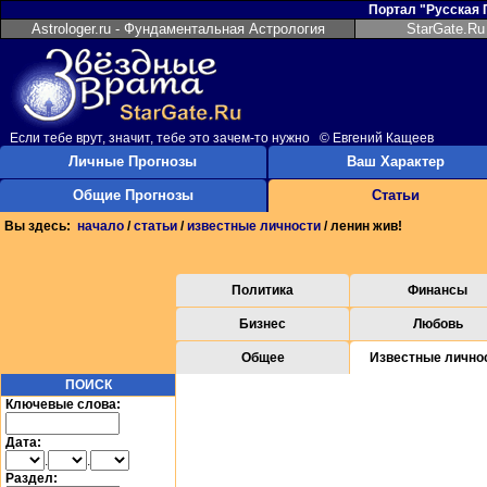
Портал "Русская
Astrologer.ru - Фундаментальная Астрология
StarGate.Ru
Если тебе врут, значит, тебе это зачем-то нужно © Евгений Кащеев
Личные Прогнозы
Ваш Характер
Общие Прогнозы
Статьи
Вы здесь:
начало
/
статьи
/
известные личности
/ ленин жив!
Политика
Финансы
Бизнес
Любовь
Общее
Известные лично
ПОИСК
Ключевые слова:
Дата:
.
.
Раздел: