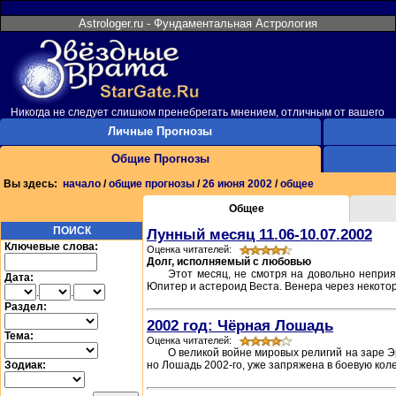
Astrologer.ru - Фундаментальная Астрология
Никогда не следует слишком пренебрегать мнением, отличным от вашего
Личные Прогнозы
Общие Прогнозы
Вы здесь:
начало
/
общие прогнозы
/
26 июня 2002
/
общее
Общее
ПОИСК
Лунный месяц 11.06-10.07.2002
Ключевые слова:
Оценка читателей:
Долг, исполняемый с любовью
Этот месяц, не смотря на довольно неприя
Дата:
Юпитер и астероид Веста. Венера через некоторо
.
.
Раздел:
2002 год: Чёрная Лошадь
Тема:
Оценка читателей:
О великой войне мировых религий на заре Эр
Зодиак:
но Лошадь 2002-го, уже запряжена в боевую колес