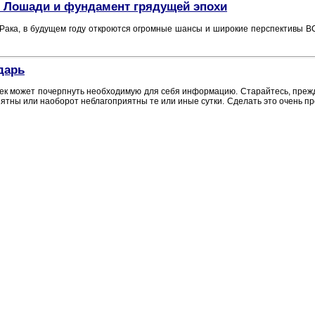
й Лошади и фундамент грядущей эпохи
 Рака, в будущем году откроются огромные шансы и широкие перспективы В
дарь
к может почерпнуть необходимую для себя информацию. Старайтесь, прежде
иятны или наоборот неблагоприятны те или иные сутки. Сделать это очень пр