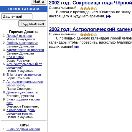
2002 год: Сокровища года Чёрно
Оценка читателей:
НОВОСТИ САЙТА
В связи с прохождением Юпитера по знаку
настоящего и будущего времени.
2002 год: Астрологический кален
Горячая Десятка
Оценка читателей:
1.
Первый выстрел
С помощью данного календаря любой челове
Игорь Гайнутдинов
календарь, чтобы проверить, насколько благопр
2.
Любовь в астрологии
ваших усилий!
Евгения Дружкова
3.
Кармическая астрология
Евгения Дружкова
4.
Ева и Змей
Борис Романов
5.
А ты экстремальный от
рождения?
Наталья Жукович
6.
Enigma для астрологов
Борис Романов
7.
Астрология фильма или
магия звезд
Павел Свиридов
8.
Деньги и духовность
Евгения Дружкова
9.
Знаки зодиака как они
есть
Элеонора Гавриленко
10.
К сожаленью, день
рожденья только...
Наталья Жукович
Хиты
1.
Знаки зодиака как они