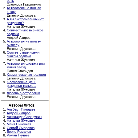
есть
Элеонора Гавриленко
2.
Астрология на пользу
сексу
Евгения Дружкова
3.
А ты экстремальный от
рождения?
Наталья Жукович
4.
Совместимость знаков
зодиака
Андрей Лавров
5.
Астрология на пользу
бизнесу
Евгения Дружкова
6.
Соответствие имени
знакам зодиака
Наталья Жукович
7.
Астрология фильма или
магия звезд
Павел Свиридов
8.
Кармическая астрология
Евгения Дружкова
9.
К сожаленью, день
рожденья только...
Наталья Жукович
10.
Любовь в астрологии
Евгения Дружкова
Авторы Хитов
1.
Альберт Тимашев
2.
Андрей Лавров
3.
Александр Солодухин
4.
Наталья Жукович
5.
Майя Синеокая
6.
Сергей Сморовоз
7.
Борис Романов
8.
Роман Нечаев