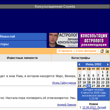
Консультационная Служба
 Новостей
вторы
О проекте
|
Стать Автором
|
Известные личности
Катастрофы
Июнь 2002
пн
вт
ср
чт
пт
сб
вс
1
2
3
4
5
6
7
8
9
дет в знак Рака, в котором находятся Марс, Венера,
10
11
12
13
14
15
16
17
18
19
20
21
22
23
Игорь Гайнутдинов
24
25
26
27
28
29
30
Сегодня
четверг,
6 августа 2026
года,
московское время
но. Настала пора поговорить об этом конкретно. Увы,
1:23:46
Новое
Андрей Лавров
1.
21.06.2012: Летний