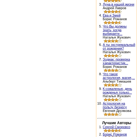
3.
Луна в нашей жизни
Андрей Лавров
4.
Ева и Змей
Борис Романов
5.
Что Вы должны
знать, когда
выбираете...
Наталья Жукович
6.
А ты экстремальный
от рождения?
Наталья Жукович
7.
Зодиак: проверка
характеристик...
Борис Романов
8.
Что такое
астрология, магия,...
Альберт Тимашев
9.
К сожаленью, день
рожденья только...
Наталья Жукович
10.
Астрология на
пользу бизнесу
Евгения Дружкова
Лучшие Авторы
1.
Сергей Сморовоз
2.
Борис Романов