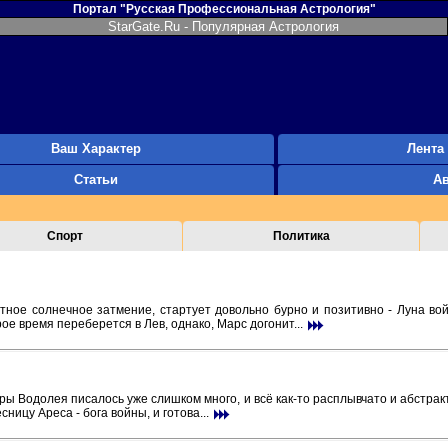
Портал "Русская Профессиональная Астрология"
StarGate.Ru - Популярная Астрология
Ваш Характер
Лента
Статьи
А
Спорт
Политика
тное солнечное затмение, стартует довольно бурно и позитивно - Луна вой
е время переберется в Лев, однако, Марс догонит...
ы Водолея писалось уже слишком много, и всё как-то расплывчато и абстракт
ницу Ареса - бога войны, и готова...