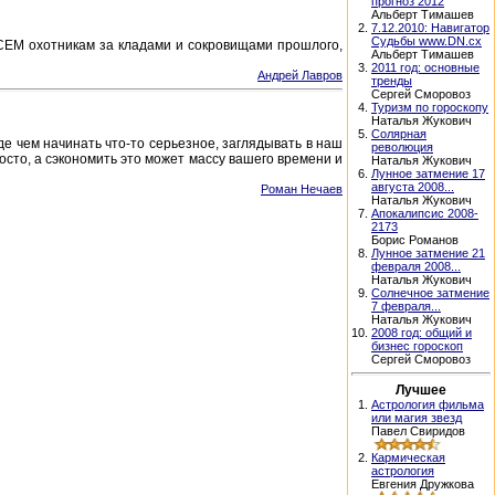
прогноз 2012
Альберт Тимашев
2.
7.12.2010: Навигатор
Судьбы www.DN.cx
СЕМ охотникам за кладами и сокровищами прошлого,
Альберт Тимашев
3.
2011 год: основные
Андрей Лавров
тренды
Сергей Сморовоз
4.
Туризм по гороскопу
Наталья Жукович
5.
Солярная
 чем начинать что-то серьезное, заглядывать в наш
революция
осто, а сэкономить это может массу вашего времени и
Наталья Жукович
6.
Лунное затмение 17
августа 2008...
Роман Нечаев
Наталья Жукович
7.
Апокалипсис 2008-
2173
Борис Романов
8.
Лунное затмение 21
февраля 2008...
Наталья Жукович
9.
Солнечное затмение
7 февраля...
Наталья Жукович
10.
2008 год: общий и
бизнес гороскоп
Сергей Сморовоз
Лучшее
1.
Астрология фильма
или магия звезд
Павел Свиридов
2.
Кармическая
астрология
Евгения Дружкова