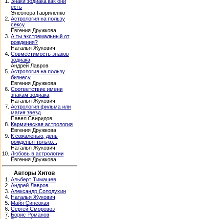
1.
Знаки зодиака как они
есть
Элеонора Гавриленко
2.
Астрология на пользу
сексу
Евгения Дружкова
3.
А ты экстремальный от
рождения?
Наталья Жукович
4.
Совместимость знаков
зодиака
Андрей Лавров
5.
Астрология на пользу
бизнесу
Евгения Дружкова
6.
Соответствие имени
знакам зодиака
Наталья Жукович
7.
Астрология фильма или
магия звезд
Павел Свиридов
8.
Кармическая астрология
Евгения Дружкова
9.
К сожаленью, день
рожденья только...
Наталья Жукович
10.
Любовь в астрологии
Евгения Дружкова
Авторы Хитов
1.
Альберт Тимашев
2.
Андрей Лавров
3.
Александр Солодухин
4.
Наталья Жукович
5.
Майя Синеокая
6.
Сергей Сморовоз
7.
Борис Романов