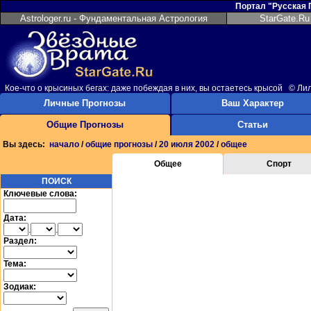
Портал "Русская
Astrologer.ru - Фундаментальная Астрология
StarGate.Ru
Кое-что о крысиных бегах: даже побеждая в них, вы остаетесь крысой © Ли
Личные Прогнозы
Ваш Характер
Общие Прогнозы
Статьи
Вы здесь:
начало
/
общие прогнозы
/
20 июля 2002
/
общее
Общее
Спорт
ПОИСК
Ключевые слова:
Дата:
.
.
Раздел:
Тема:
Зодиак: