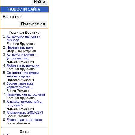
НОВОСТИ САЙТА
Горячая Десятка
1.
Астрология на пользу
бизнесу
Евгения Дружкова
2.
Первый выстрел
Игорь Гайнутдинов
3.
Астролог и клиент —
установление...
Наталья Жукович
4.
Любовь в астрологии
Евгения Дружкова
5.
Соответствие имени
знакам зодиака
Наталья Жукович
6.
Зодиак: проверка
характеристик...
Борис Романов
7.
Кармическая астрология
Евгения Дружкова
8.
А ты экстремальный от
рождения?
Наталья Жукович
9.
Апокалипсис 2008-2173
Борис Романов
10.
Enigma для астрологов
Борис Романов
Хиты