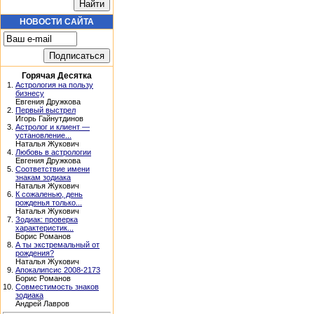
НОВОСТИ САЙТА
Горячая Десятка
1.
Астрология на пользу
бизнесу
Евгения Дружкова
2.
Первый выстрел
Игорь Гайнутдинов
3.
Астролог и клиент —
установление...
Наталья Жукович
4.
Любовь в астрологии
Евгения Дружкова
5.
Соответствие имени
знакам зодиака
Наталья Жукович
6.
К сожаленью, день
рожденья только...
Наталья Жукович
7.
Зодиак: проверка
характеристик...
Борис Романов
8.
А ты экстремальный от
рождения?
Наталья Жукович
9.
Апокалипсис 2008-2173
Борис Романов
10.
Совместимость знаков
зодиака
Андрей Лавров