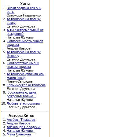
Хиты
1.
Знаки зодиака как они
есть
Элеонора Гавриленко
2.
Астрология на пользу
сексу
Евгения Дружкова
3.
А ты экстремальный от
рождения?
Наталья Жукович
4.
Совместимость знаков
зодиака
Андрей Лавров
5.
Астрология на пользу
бизнесу
Евгения Дружкова
6.
Соответствие имени
знакам зодиака
Наталья Жукович
7.
Астрология фильма или
магия звезд
Павел Свиридов
8.
Кармическая астрология
Евгения Дружкова
9.
К сожаленью, день
рожденья только...
Наталья Жукович
10.
Любовь в астрологии
Евгения Дружкова
Авторы Хитов
1.
Альберт Тимашев
2.
Андрей Лавров
3.
Александр Солодухин
4.
Наталья Жукович
5.
Майя Синеокая