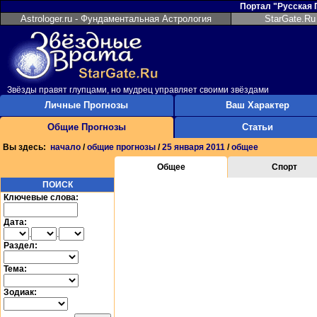
Портал "Русская
Astrologer.ru - Фундаментальная Астрология
StarGate.Ru
Звёзды правят глупцами, но мудрец управляет своими звёздами
Личные Прогнозы
Ваш Характер
Общие Прогнозы
Статьи
Вы здесь:
начало
/
общие прогнозы
/
25 января 2011
/
общее
Общее
Спорт
ПОИСК
Ключевые слова:
Дата:
.
.
Раздел:
Тема:
Зодиак: