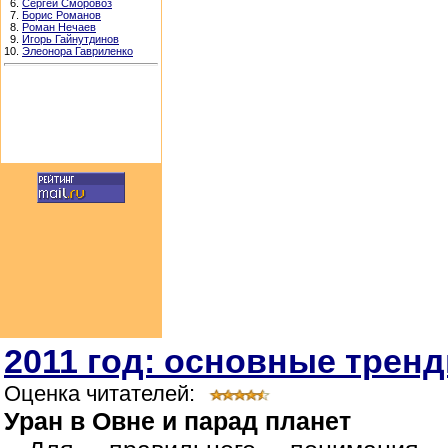
6.
Сергей Сморовоз
7.
Борис Романов
8.
Роман Нечаев
9.
Игорь Гайнутдинов
10.
Элеонора Гавриленко
2011 год: основные трен
Оценка читателей:
Уран в Овне и парад планет