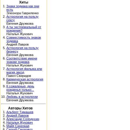
Хиты
1.
Знаки зодиака как они
есть
Элеонора Гавриленко
2.
Астрология на пользу
сексу
Евгения Дружкова
3.
А ты экстремальный от
рождения?
Наталья Жукович
4.
Совместимость знаков
зодиака
Андрей Лавров
5.
Астрология на пользу
бизнесу
Евгения Дружкова
6.
Соответствие имени
знакам зодиака
Наталья Жукович
7.
Астрология фильма или
магия звезд
Павел Свиридов
8.
Кармическая астрология
Евгения Дружкова
9.
К сожаленью, день
рожденья только...
Наталья Жукович
10.
Любовь в астрологии
Евгения Дружкова
Авторы Хитов
1.
Альберт Тимашев
2.
Андрей Лавров
3.
Александр Солодухин
4.
Наталья Жукович
5.
Майя Синеокая
6.
Сергей Сморовоз