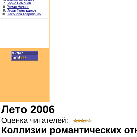
7.
Борис Романов
8.
Роман Нечаев
9.
Игорь Гайнутдинов
10.
Элеонора Гавриленко
Лето 2006
Оценка читателей:
Коллизии романтических о