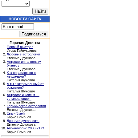
НОВОСТИ САЙТА
Горячая Десятка
1.
Первый выстрел
Игорь Гайнутдинов
2.
Любовь в астрологии
Евгения Дружкова
3.
Астрология на пользу
бизнесу
Евгения Дружкова
4.
Как справляться с
неудачами?
Наталья Жукович
5.
А ты экстремальный от
рождения?
Наталья Жукович
6.
Астролог и клиент —
установление...
Наталья Жукович
7.
Кармическая астрология
Евгения Дружкова
8.
Ева и Змей
Борис Романов
9.
Деньги и духовность
Евгения Дружкова
10.
Апокалипсис 2008-2173
Борис Романов