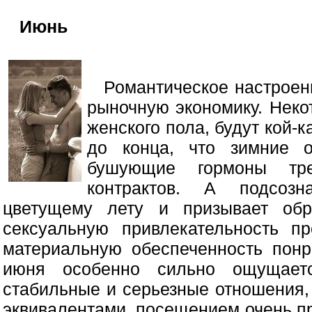
Июнь
Романтическое настроен
рыночную экономику. Некот
женского пола, будут кой-к
до конца, что зимние о
бушующие гормоны тр
контрактов. А подсоз
цветущему лету и призывает обр
сексуальную привлекательность п
материальную обеспеченность понр
июня особенно сильно ощущает
стабильные и серьезные отношения
эквивалентами, посещением очень п