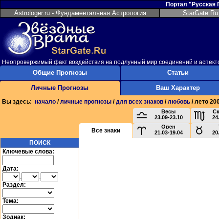
Портал "Русская
Astrologer.ru - Фундаментальная Астрология
StarGate.Ru
Неопровержимый факт воздействия на подлунный мир соединений и аспект
Общие Прогнозы
Статьи
Личные Прогнозы
Ваш Характер
Вы здесь:
начало
/
личные прогнозы
/
для всех знаков
/
любовь
/ лето 20
Весы
С
23.09-23.10
24
Овен
Все знаки
21.03-19.04
20
ПОИСК
Ключевые слова:
Дата:
.
.
Раздел:
Тема:
Зодиак: