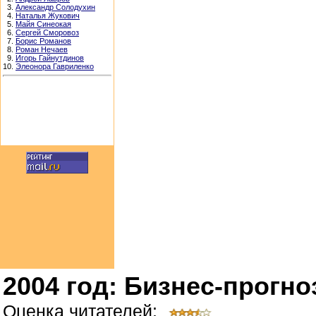
3.
Александр Солодухин
4.
Наталья Жукович
5.
Майя Синеокая
6.
Сергей Сморовоз
7.
Борис Романов
8.
Роман Нечаев
9.
Игорь Гайнутдинов
10.
Элеонора Гавриленко
2004 год: Бизнес-прогно
Оценка читателей: