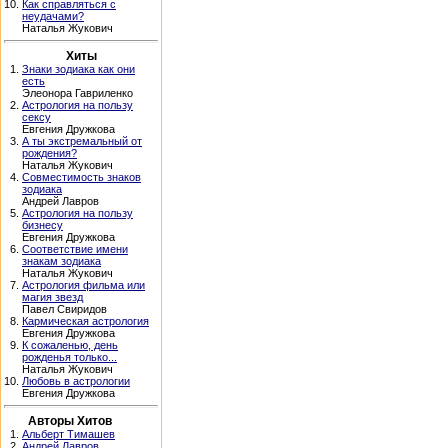
10.
Как справляться с
неудачами?
Наталья Жукович
Хиты
1.
Знаки зодиака как они
есть
Элеонора Гавриленко
2.
Астрология на пользу
сексу
Евгения Дружкова
3.
А ты экстремальный от
рождения?
Наталья Жукович
4.
Совместимость знаков
зодиака
Андрей Лавров
5.
Астрология на пользу
бизнесу
Евгения Дружкова
6.
Соответствие имени
знакам зодиака
Наталья Жукович
7.
Астрология фильма или
магия звезд
Павел Свиридов
8.
Кармическая астрология
Евгения Дружкова
9.
К сожаленью, день
рожденья только...
Наталья Жукович
10.
Любовь в астрологии
Евгения Дружкова
Авторы Хитов
1.
Альберт Тимашев
2.
Андрей Лавров