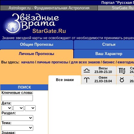
Портал "Русская
Astrologer.ru - Фундаментальная Астрология
StarGate.Ru
Знание звездной карты не освобождает от необходимости принимать реш
Общие Прогнозы
Статьи
Личные Прогнозы
Ваш Характер
Вы здесь:
начало
/
личные прогнозы
/
для всех знаков
/
бизнес
/
ежегодн
Весы
С
23.09-23.10
24
Овен
Все знаки
21.03-19.04
20
ПОИСК
Ключевые слова:
Дата:
.
.
Раздел:
Тема:
Зодиак: