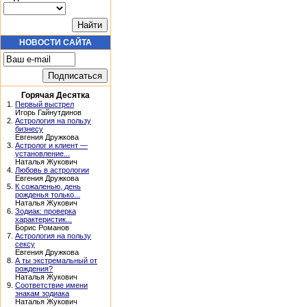
НОВОСТИ САЙТА
Горячая Десятка
1.
Первый выстрел
Игорь Гайнутдинов
2.
Астрология на пользу
бизнесу
Евгения Дружкова
3.
Астролог и клиент —
установление...
Наталья Жукович
4.
Любовь в астрологии
Евгения Дружкова
5.
К сожаленью, день
рожденья только...
Наталья Жукович
6.
Зодиак: проверка
характеристик...
Борис Романов
7.
Астрология на пользу
сексу
Евгения Дружкова
8.
А ты экстремальный от
рождения?
Наталья Жукович
9.
Соответствие имени
знакам зодиака
Наталья Жукович