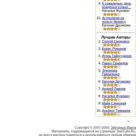
9.
К сожаленью, день
рожденья только...
Наталья Жукович
10.
Астрология на
пользу бизнесу
Евгения Дружкова
Лучшие Авторы
1.
Сергей Сморовоз
2.
Борис Романов
3.
Игорь Гайнутдинов
4.
Павел Свиридов
5.
Элеонора
Гавриленко
6.
Евгения Дружкова
7.
Андрей Лавров
8.
Наталья Жукович
9.
Майя Синеокая
10.
Альберт Тимашев
Copyright © 2001-2004,
Звёздные Врата
Материалы, содержащиеся на страницах StarGate.Ru,
не могут распространяться и использоваться любым образом