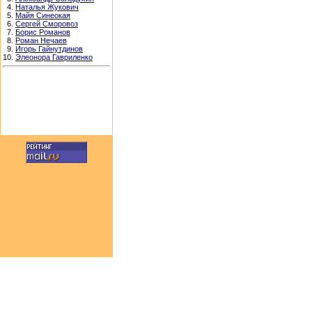
4.
Наталья Жукович
5.
Майя Синеокая
6.
Сергей Сморовоз
7.
Борис Романов
8.
Роман Нечаев
9.
Игорь Гайнутдинов
10.
Элеонора Гавриленко