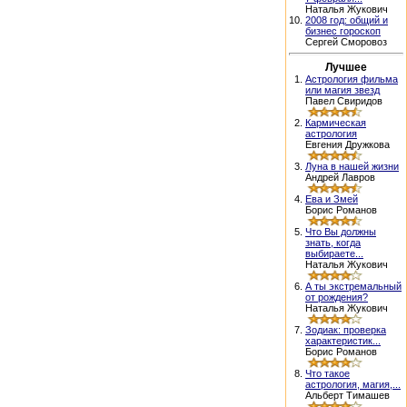
Наталья Жукович
10.
2008 год: общий и
бизнес гороскоп
Сергей Сморовоз
Лучшее
1.
Астрология фильма
или магия звезд
Павел Свиридов
2.
Кармическая
астрология
Евгения Дружкова
3.
Луна в нашей жизни
Андрей Лавров
4.
Ева и Змей
Борис Романов
5.
Что Вы должны
знать, когда
выбираете...
Наталья Жукович
6.
А ты экстремальный
от рождения?
Наталья Жукович
7.
Зодиак: проверка
характеристик...
Борис Романов
8.
Что такое
астрология, магия,...
Альберт Тимашев