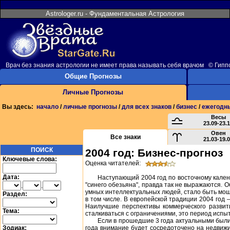
Astrologer.ru - Фундаментальная Астрология
Врач без знания астрологии не имеет права называть себя врачом © Гипп
Общие Прогнозы
Личные Прогнозы
Вы здесь:
начало
/
личные прогнозы
/
для всех знаков
/
бизнес
/
ежегодн
Весы
23.09-23.
Овен
Все знаки
21.03-19.
ПОИСК
2004 год: Бизнес-прогноз
Ключевые слова:
Оценка читателей:
Дата:
Наступающий 2004 год по восточному кале
"синего обезьяна", правда так не выражаются. О
.
.
умных интеллектуальных людей, стало быть мощн
Раздел:
в том числе. В европейской традиции 2004 год
Наилучшие перспективы коммерческого развити
Тема:
сталкиваться с ограничениями, это период испы
Если в прошедшие 3 года актуальными были 
Зодиак:
года внимание будет сосредоточено на недвиж