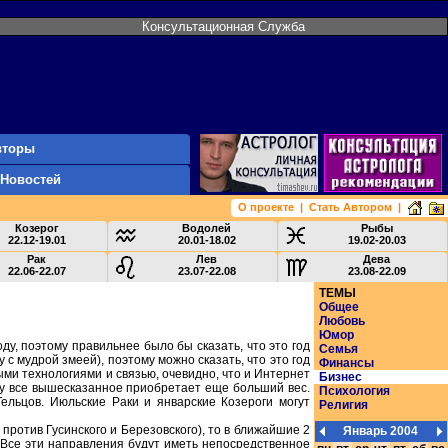
Консультационная Служба
вторы
 Новостей
О проекте
|
Стать Автором
|
Козерог
Водолей
Рыбы
22.12-19.01
20.01-18.02
19.02-20.03
Рак
Лев
Дева
22.06-22.07
23.07-22.08
23.08-22.09
ТЕМЫ
Общее
Любовь
Юмор
оду, поэтому правильнее было бы сказать, что это год
Семья
 с мудрой змеей), поэтому можно сказать, что это год
Финансы
ми технологиями и связью, очевидно, что и Интернет
Бизнес
ому все вышесказанное приобретает еще больший вес.
Психология
ельцов. Июльские Раки и январские Козероги могут
Религия
ротив Гусинского и Березовского), то в ближайшие 2
Январь 2004
 Все эти направления будут иметь непосредственное