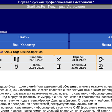
Портал "Русская Профессиональная Астрология"
StarGate.Ru - Популярная Астрология
ократ
Статьи
А
Ваш Характер
Лента
ые
/ 2004 год: бизнес-прогноз
Скорпион
Стрелец
10
24.10-22.11
23.11-21.12
Телец
Близнецы
04
20.04-20.05
21.05-21.06
ндарю будет годом
синей
(или деревянной)
обезьяны
, и иметь мужскую прир
безьяна, как известно, на Востоке является интеллектуальным знаком (наряду
о могут развиваться наукоемкие отрасли, все, что связано с информационны
 — год Меркурия (планеты коммерции и бизнеса, связи и транспорта), поэт
я в течение года у сентябрьских Дев, декабрьских Стрельцов и майских Т
таний и преодоления препятствий, реструктуризации личной жизни.
вопросы, связанные с информацией, в том числе СМИ (вспомните компании п
имости, в особенности земле, земельной реформе, на коммунальной сфере.