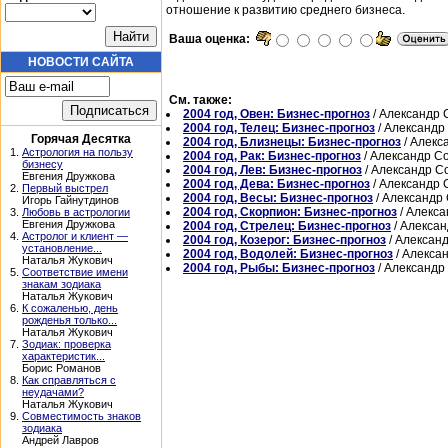
отношение к развитию среднего бизнеса.
Ваша оценка:
НОВОСТИ САЙТА
См. также:
2004 год, Овен: Бизнес-прогноз
/ Александр 
2004 год, Телец: Бизнес-прогноз
/ Александр
Горячая Десятка
2004 год, Близнецы: Бизнес-прогноз
/ Алекс
1.
Астрология на пользу
2004 год, Рак: Бизнес-прогноз
/ Александр С
бизнесу
2004 год, Лев: Бизнес-прогноз
/ Александр С
Евгения Дружкова
2004 год, Дева: Бизнес-прогноз
/ Александр 
2.
Первый выстрел
2004 год, Весы: Бизнес-прогноз
/ Александр
Игорь Гайнутдинов
2004 год, Скорпион: Бизнес-прогноз
/ Алекс
3.
Любовь в астрологии
Евгения Дружкова
2004 год, Стрелец: Бизнес-прогноз
/ Алекса
4.
Астролог и клиент —
2004 год, Козерог: Бизнес-прогноз
/ Алексан
установление...
2004 год, Водолей: Бизнес-прогноз
/ Алекса
Наталья Жукович
2004 год, Рыбы: Бизнес-прогноз
/ Александр
5.
Соответствие имени
знакам зодиака
Наталья Жукович
6.
К сожаленью, день
рожденья только...
Наталья Жукович
7.
Зодиак: проверка
характеристик...
Борис Романов
8.
Как справляться с
неудачами?
Наталья Жукович
9.
Совместимость знаков
зодиака
Андрей Лавров