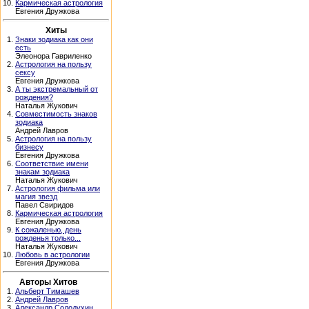
10.
Кармическая астрология
Евгения Дружкова
Хиты
1.
Знаки зодиака как они
есть
Элеонора Гавриленко
2.
Астрология на пользу
сексу
Евгения Дружкова
3.
А ты экстремальный от
рождения?
Наталья Жукович
4.
Совместимость знаков
зодиака
Андрей Лавров
5.
Астрология на пользу
бизнесу
Евгения Дружкова
6.
Соответствие имени
знакам зодиака
Наталья Жукович
7.
Астрология фильма или
магия звезд
Павел Свиридов
8.
Кармическая астрология
Евгения Дружкова
9.
К сожаленью, день
рожденья только...
Наталья Жукович
10.
Любовь в астрологии
Евгения Дружкова
Авторы Хитов
1.
Альберт Тимашев
2.
Андрей Лавров
3.
Александр Солодухин