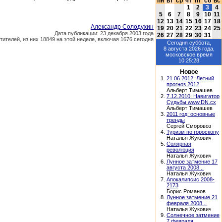
пн
вт
ср
чт
пт
сб
вс
1
2
3
4
5
6
7
8
9
10
11
12
13
14
15
16
17
18
Александр Солодухин
19
20
21
22
23
24
25
Дата публикации: 23 декабря 2003 года
26
27
28
29
30
31
тителей, из них 18849 на этой неделе, включая 1676 сегодня
Сегодня
суббота,
8 августа 2026
года,
московское время
10:25:28
Новое
1.
21.06.2012: Летний
прогноз 2012
Альберт Тимашев
2.
7.12.2010: Навигатор
Судьбы www.DN.cx
Альберт Тимашев
3.
2011 год: основные
тренды
Сергей Сморовоз
4.
Туризм по гороскопу
Наталья Жукович
5.
Солярная
революция
Наталья Жукович
6.
Лунное затмение 17
августа 2008...
Наталья Жукович
7.
Апокалипсис 2008-
2173
Борис Романов
8.
Лунное затмение 21
февраля 2008...
Наталья Жукович
9.
Солнечное затмение
7 февраля...