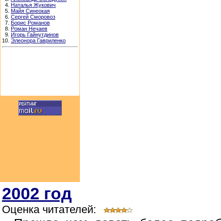
4.
Наталья Жукович
5.
Майя Синеокая
6.
Сергей Сморовоз
7.
Борис Романов
8.
Роман Нечаев
9.
Игорь Гайнутдинов
10.
Элеонора Гавриленко
2002 год
Оценка читателей: