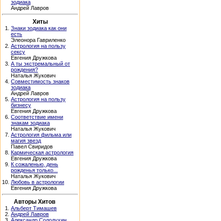
зодиака
Андрей Лавров
Хиты
1.
Знаки зодиака как они
есть
Элеонора Гавриленко
2.
Астрология на пользу
сексу
Евгения Дружкова
3.
А ты экстремальный от
рождения?
Наталья Жукович
4.
Совместимость знаков
зодиака
Андрей Лавров
5.
Астрология на пользу
бизнесу
Евгения Дружкова
6.
Соответствие имени
знакам зодиака
Наталья Жукович
7.
Астрология фильма или
магия звезд
Павел Свиридов
8.
Кармическая астрология
Евгения Дружкова
9.
К сожаленью, день
рожденья только...
Наталья Жукович
10.
Любовь в астрологии
Евгения Дружкова
Авторы Хитов
1.
Альберт Тимашев
2.
Андрей Лавров
3.
Александр Солодухин