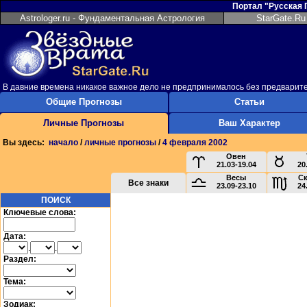
Портал "Русская
Astrologer.ru - Фундаментальная Астрология
StarGate.Ru
В давние времена никакое важное дело не предпринималось без предварит
Общие Прогнозы
Статьи
Личные Прогнозы
Ваш Характер
Вы здесь:
начало
/
личные прогнозы
/
4 февраля 2002
Овен
21.03-19.04
20
Весы
С
Все знаки
23.09-23.10
24
ПОИСК
Ключевые слова:
Дата:
.
.
Раздел:
Тема:
Зодиак: