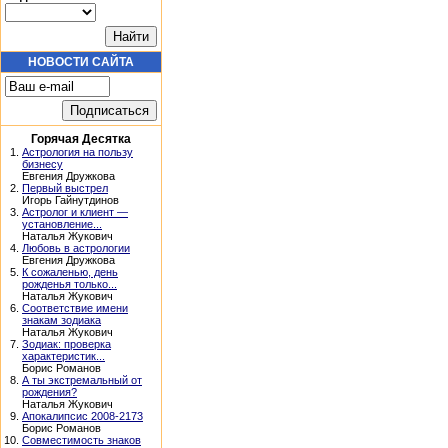
НОВОСТИ САЙТА
Горячая Десятка
1.
Астрология на пользу
бизнесу
Евгения Дружкова
2.
Первый выстрел
Игорь Гайнутдинов
3.
Астролог и клиент —
установление...
Наталья Жукович
4.
Любовь в астрологии
Евгения Дружкова
5.
К сожаленью, день
рожденья только...
Наталья Жукович
6.
Соответствие имени
знакам зодиака
Наталья Жукович
7.
Зодиак: проверка
характеристик...
Борис Романов
8.
А ты экстремальный от
рождения?
Наталья Жукович
9.
Апокалипсис 2008-2173
Борис Романов
10.
Совместимость знаков