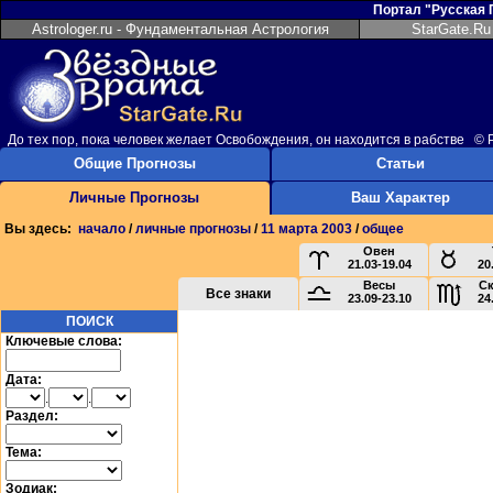
Портал "Русская
Astrologer.ru - Фундаментальная Астрология
StarGate.Ru
До тех пор, пока человек желает Освобождения, он находится в рабстве 
Общие Прогнозы
Статьи
Личные Прогнозы
Ваш Характер
Вы здесь:
начало
/
личные прогнозы
/
11 марта 2003
/
общее
Овен
21.03-19.04
20
Весы
С
Все знаки
23.09-23.10
24
ПОИСК
Ключевые слова:
Дата:
.
.
Раздел:
Тема:
Зодиак: