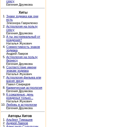
сексу
Евгения Дружкова
Хиты
1.
Знаки зодиака как они
есть
Элеонора Гавриленко
2.
Астрология на пользу
сексу
Евгения Дружкова
3.
А ты экстремальный от
рождения?
Наталья Жукович
4.
Совместимость знаков
зодиака
Андрей Лавров
5.
Астрология на пользу
бизнесу
Евгения Дружкова
6.
Соответствие имени
знакам зодиака
Наталья Жукович
7.
Астрология фильма или
магия звезд
Павел Свиридов
8.
Кармическая астрология
Евгения Дружкова
9.
К сожаленью, день
рожденья только...
Наталья Жукович
10.
Любовь в астрологии
Евгения Дружкова
Авторы Хитов
1.
Альберт Тимашев
2.
Андрей Лавров
3.
Александр Солодухин