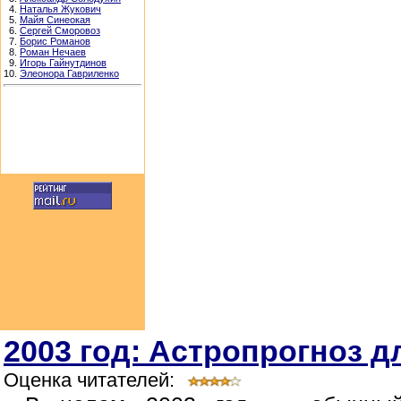
4.
Наталья Жукович
5.
Майя Синеокая
6.
Сергей Сморовоз
7.
Борис Романов
8.
Роман Нечаев
9.
Игорь Гайнутдинов
10.
Элеонора Гавриленко
2003 год: Астропрогноз д
Оценка читателей: