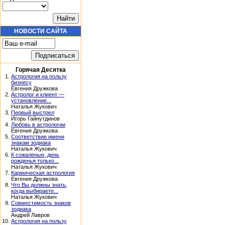
НОВОСТИ САЙТА
Горячая Десятка
1.
Астрология на пользу
бизнесу
Евгения Дружкова
2.
Астролог и клиент —
установление...
Наталья Жукович
3.
Первый выстрел
Игорь Гайнутдинов
4.
Любовь в астрологии
Евгения Дружкова
5.
Соответствие имени
знакам зодиака
Наталья Жукович
6.
К сожаленью, день
рожденья только...
Наталья Жукович
7.
Кармическая астрология
Евгения Дружкова
8.
Что Вы должны знать,
когда выбираете...
Наталья Жукович
9.
Совместимость знаков
зодиака
Андрей Лавров
10.
Астрология на пользу