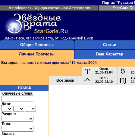
Портал "Русская
Astrologer.ru - Фундаментальная Астрология
StarGate.Ru
Зависит всё, что в Мире есть, от Поднебесной Выси
Общие Прогнозы
Статьи
Личные Прогнозы
Ваш Характер
Вы здесь:
начало
/
личные прогнозы
/
16 марта 2004
Овен
21.03-19.04
20
Весы
С
Все знаки
23.09-23.10
24
ПОИСК
Ключевые слова:
Дата:
.
.
Раздел:
Тема:
Зодиак: