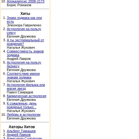
10.
Апокалипсис 2008-2173
Борис Романов
Хиты
1.
Знаки зодиака как они
есть
Элеонора Гавриленко
2.
Астрология на пользу
сексу
Евгения Дружкова
3.
А ты экстремальный от
рождения?
Наталья Жукович
4.
Совместимость знаков
зодиака
Андрей Лавров
5.
Астрология на пользу
бизнесу
Евгения Дружкова
6.
Соответствие имени
знакам зодиака
Наталья Жукович
7.
Астрология фильма или
магия звезд
Павел Свиридов
8.
Кармическая астрология
Евгения Дружкова
9.
К сожаленью, день
рожденья только...
Наталья Жукович
10.
Любовь в астрологии
Евгения Дружкова
Авторы Хитов
1.
Альберт Тимашев
2.
Андрей Лавров
3.
Александр Солодухин