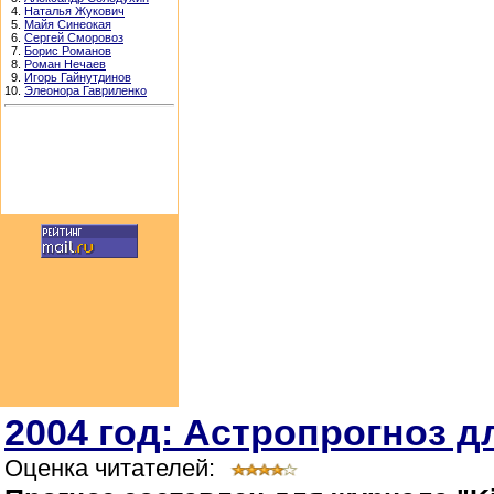
4.
Наталья Жукович
5.
Майя Синеокая
6.
Сергей Сморовоз
7.
Борис Романов
8.
Роман Нечаев
9.
Игорь Гайнутдинов
10.
Элеонора Гавриленко
2004 год: Астропрогноз д
Оценка читателей: