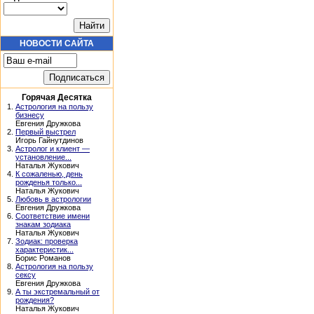
НОВОСТИ САЙТА
Горячая Десятка
1.
Астрология на пользу
бизнесу
Евгения Дружкова
2.
Первый выстрел
Игорь Гайнутдинов
3.
Астролог и клиент —
установление...
Наталья Жукович
4.
К сожаленью, день
рожденья только...
Наталья Жукович
5.
Любовь в астрологии
Евгения Дружкова
6.
Соответствие имени
знакам зодиака
Наталья Жукович
7.
Зодиак: проверка
характеристик...
Борис Романов
8.
Астрология на пользу
сексу
Евгения Дружкова
9.
А ты экстремальный от
рождения?
Наталья Жукович