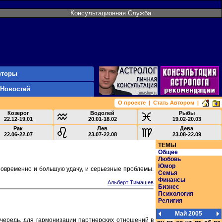
Консультационная Служба
вторы
 Новостей
О проекте
|
Стать Автором
|
Козерог
Водолей
Рыбы
22.12-19.01
20.01-18.02
19.02-20.03
Рак
Лев
Дева
22.06-22.07
23.07-22.08
23.08-22.09
ТЕМЫ
Общее
Любовь
Юмор
новременно и большую удачу, и серьезные проблемы.
Семья
Финансы
Альберт Тимашев
Бизнес
Психология
Религия
Май 2005
очередь, для гармонизации партнерских отношений в