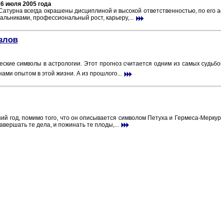
16 июля 2005 года
Сатурна всегда окрашены дисциплиной и высокой ответственностью, по его 
чальниками, профессиональный рост, карьеру,...
злов
еские символы в астрологии. Этот прогноз считается одним из самых судьб
ами опытом в этой жизни. А из прошлого...
й год, помимо того, что он описывается символом Петуха и Гермеса-Меркур
завершать те дела, и пожинать те плоды,...