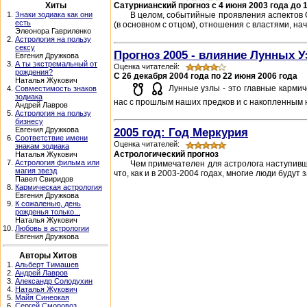
Хиты
Сатурнианский прогноз с 4 июня 2003 года до 
1.
Знаки зодиака как они
В целом, событийные проявления аспектов 
есть
(в основном с отцом), отношения с властями, на
Элеонора Гавриленко
2.
Астрология на пользу
сексу
Прогноз 2005 - влияние Лунных У
Евгения Дружкова
3.
А ты экстремальный от
Оценка читателей:
рождения?
C 26 декабря 2004 года по 22 июня 2006 года
Наталья Жукович
Лунные узлы - это главные кармич
4.
Совместимость знаков
зодиака
нас с прошлым наших предков и с накопленным н
Андрей Лавров
5.
Астрология на пользу
бизнесу
Евгения Дружкова
2005 год: Год Меркурия
6.
Соответствие имени
Оценка читателей:
знакам зодиака
Астрологический прогноз
Наталья Жукович
7.
Астрология фильма или
Чем примечателен для астролога наступивши
магия звезд
что, как и в 2003-2004 годах, многие люди будут 
Павел Свиридов
8.
Кармическая астрология
Евгения Дружкова
9.
К сожаленью, день
рожденья только...
Наталья Жукович
10.
Любовь в астрологии
Евгения Дружкова
Авторы Хитов
1.
Альберт Тимашев
2.
Андрей Лавров
3.
Александр Солодухин
4.
Наталья Жукович
5.
Майя Синеокая
6.
Сергей Сморовоз