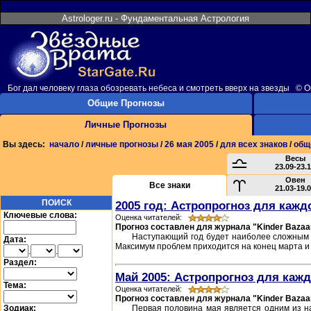
Astrologer.ru - Фундаментальная Астрология
Бог дал человеку глаза обозревать небеса и смотреть вверх на звезды © 
Общие Прогнозы
Личные Прогнозы
Вы здесь:
начало
/
личные прогнозы
/
26 мая 2005
/
для всех знаков
/
общ
Весы
23.09-23.
Овен
Все знаки
21.03-19.
ПОИСК
2005 год: Астропрогноз для кажд
Ключевые слова:
Оценка читателей:
Прогноз составлен для журнала "Kinder Bazaa
Наступающий год будет наиболее сложным з
Дата:
Максимум проблем приходится на конец марта и 
.
.
Раздел:
Май 2005: Астропрогноз для кажд
Тема:
Оценка читателей:
Прогноз составлен для журнала "Kinder Bazaa
Зодиак:
Первая половина мая является одним из на