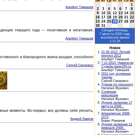
пн
вт
ср
чт
пт
сб
вс
1
Альберт Тимашев
2
3
4
5
6
7
8
9
10
11
12
13
14
15
16
17
18
19
20
21
22
23
24
25
26
27
28
29
30
31
денции текущего года — позитивная и негативная,
Сегодня
пятница,
7 августа 2026
года,
московское время
Альберт Тимашев
1:11:24
Новое
1.
21.06.2012: Летний
прогноз 2012
жественного и благородного воина-рыцаря, способного
Альберт Тимашев
2.
7.12.2010: Навигатор
Сергей Сморовоз
Судьбы www.DN.cx
Альберт Тимашев
3.
2011 год: основные
тренды
Сергей Сморовоз
4.
Туризм по гороскопу
Наталья Жукович
5.
Солярная
революция
Наталья Жукович
6.
Лунное затмение 17
августа 2008...
Наталья Жукович
жные моменты. Во-первых, все должны себе уяснить,
7.
Апокалипсис 2008-
2173
Андрей Лавров
Борис Романов
8.
Лунное затмение 21
февраля 2008...
Наталья Жукович