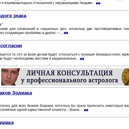
х и взаимовыгодных отношений с окружающими людьми...
ждого знака
r"
емя для начинаний и серьезных дел, поскольку две противоречивые тен
но создающие проблемы в других —...
 согласии
бьются те, кто ко всем делам будет относиться с позиции бескорыстного, му
где будут необходимы жесткие и кардинальные...
наков Зодиака
огноз для всех Знаков Зодиака, хотелось бы сразу прояснить некоторые ва
положения одной единственной планеты - Урана....
одиака