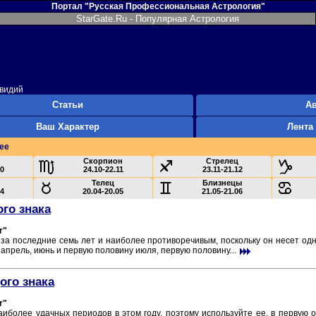
Портал "Русская Профессиональная Астрология"
StarGate.Ru - Популярная Астрология
Овидий
Статьи
А
Ваш Характер
Лента
ее
Скорпион
Стрелец
10
24.10-22.11
23.11-21.12
Телец
Близнецы
04
20.04-20.05
21.05-21.06
ого знака
r"
а последние семь лет и наиболее противоречивым, поскольку он несет од
апрель, июнь и первую половину июля, первую половину...
ого знака
r"
иболее удачных периодов в этом году, поэтому используйте ее, в первую 