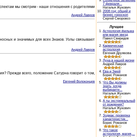
9.
Солнечное затмение
7 февраля...
аспектам мы смотрим - наши отношения с родителями
Наталья Жукович
10.
2008 год: общий и
бизнес гороскоп
Андрей Лавров
Сергей Сморовоз
Лучшее
1.
Астрология фильма
или магия звезд
Павел Свиридов
оносных и значимых для всех Знаков. Узлы связывают
2.
Кармическая
астрология
Андрей Лавров
Евгения Дружкова
3.
Луна в нашей жизни
Андрей Лавров
4.
Ева и Змей
ия? Прежде всего, положение Сатурна говорит о том,
Борис Романов
Евгений Волоконцев
5.
Что Вы должны
знать, когда
выбираете...
Наталья Жукович
6.
А ты экстремальный
от рождения?
Наталья Жукович
7.
Зодиак: проверка
характеристик...
Борис Романов
8.
Что такое
астрология, магия,...