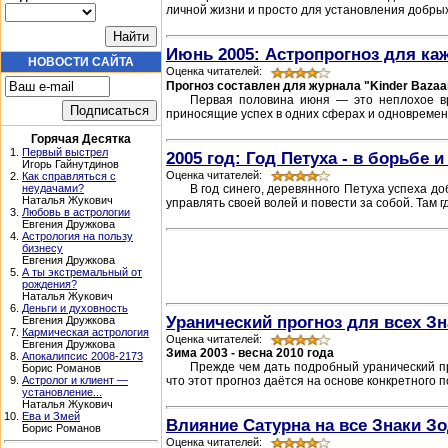
личной жизни и просто для установления добры
Июнь 2005: Астропрогноз для ка
НОВОСТИ САЙТА
Оценка читателей:
Прогноз составлен для журнала "Kinder Bazaa
Первая половина июня — это неплохое вр
приносящие успех в одних сферах и одновремен
Горячая Десятка
1.
Первый выстрел
2005 год: Год Петуха - в борьбе и
Игорь Гайнутдинов
Оценка читателей:
2.
Как справляться с
В год синего, деревянного Петуха успеха до
неудачами?
Наталья Жукович
управлять своей волей и повести за собой. Там 
3.
Любовь в астрологии
Евгения Дружкова
4.
Астрология на пользу
бизнесу
Евгения Дружкова
5.
А ты экстремальный от
рождения?
Наталья Жукович
6.
Деньги и духовность
Уранический прогноз для всех З
Евгения Дружкова
7.
Кармическая астрология
Оценка читателей:
Евгения Дружкова
Зима 2003 - весна 2010 года
8.
Апокалипсис 2008-2173
Прежде чем дать подробный уранический пр
Борис Романов
что этот прогноз даётся на основе конкретного 
9.
Астролог и клиент —
установление...
Наталья Жукович
10.
Ева и Змей
Влияние Сатурна на все Знаки З
Борис Романов
Оценка читателей: