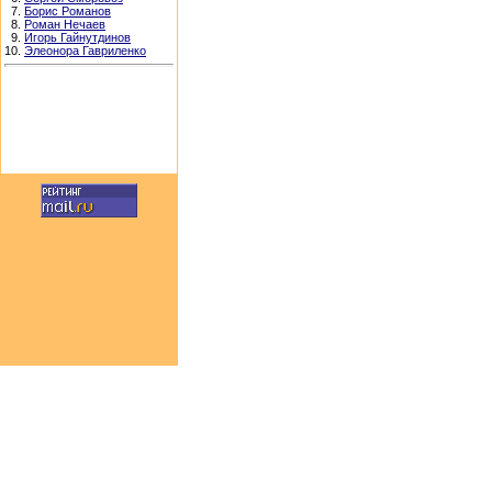
7.
Борис Романов
8.
Роман Нечаев
9.
Игорь Гайнутдинов
10.
Элеонора Гавриленко