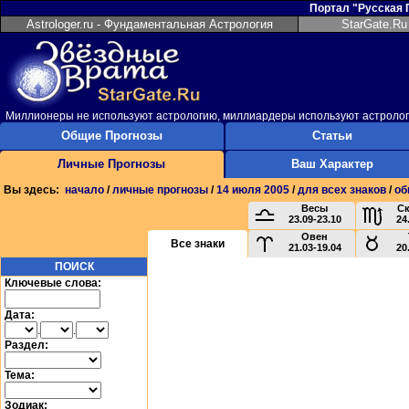
Портал "Русская
Astrologer.ru - Фундаментальная Астрология
StarGate.Ru
Миллионеры не используют астрологию, миллиардеры используют астрол
Общие Прогнозы
Статьи
Личные Прогнозы
Ваш Характер
Вы здесь:
начало
/
личные прогнозы
/
14 июля 2005
/
для всех знаков
/
об
Весы
С
23.09-23.10
24
Овен
Все знаки
21.03-19.04
20
ПОИСК
Ключевые слова:
Дата:
.
.
Раздел:
Тема:
Зодиак: