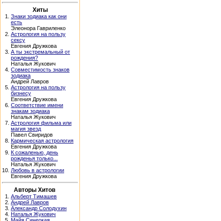
Хиты
1.
Знаки зодиака как они
есть
Элеонора Гавриленко
2.
Астрология на пользу
сексу
Евгения Дружкова
3.
А ты экстремальный от
рождения?
Наталья Жукович
4.
Совместимость знаков
зодиака
Андрей Лавров
5.
Астрология на пользу
бизнесу
Евгения Дружкова
6.
Соответствие имени
знакам зодиака
Наталья Жукович
7.
Астрология фильма или
магия звезд
Павел Свиридов
8.
Кармическая астрология
Евгения Дружкова
9.
К сожаленью, день
рожденья только...
Наталья Жукович
10.
Любовь в астрологии
Евгения Дружкова
Авторы Хитов
1.
Альберт Тимашев
2.
Андрей Лавров
3.
Александр Солодухин
4.
Наталья Жукович
5.
Майя Синеокая