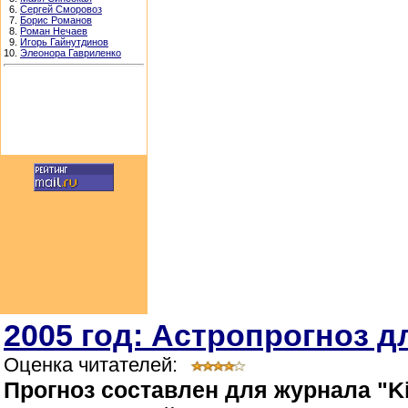
6.
Сергей Сморовоз
7.
Борис Романов
8.
Роман Нечаев
9.
Игорь Гайнутдинов
10.
Элеонора Гавриленко
2005 год: Астропрогноз д
Оценка читателей:
Прогноз составлен для журнала "Ki