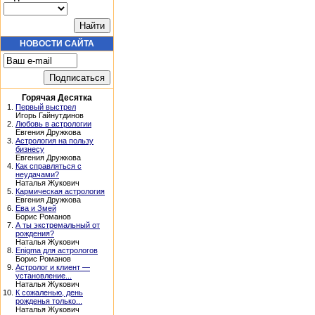
НОВОСТИ САЙТА
Горячая Десятка
1.
Первый выстрел
Игорь Гайнутдинов
2.
Любовь в астрологии
Евгения Дружкова
3.
Астрология на пользу
бизнесу
Евгения Дружкова
4.
Как справляться с
неудачами?
Наталья Жукович
5.
Кармическая астрология
Евгения Дружкова
6.
Ева и Змей
Борис Романов
7.
А ты экстремальный от
рождения?
Наталья Жукович
8.
Enigma для астрологов
Борис Романов
9.
Астролог и клиент —
установление...
Наталья Жукович
10.
К сожаленью, день
рожденья только...
Наталья Жукович