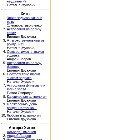
неудачами?
Наталья Жукович
Хиты
1.
Знаки зодиака как они
есть
Элеонора Гавриленко
2.
Астрология на пользу
сексу
Евгения Дружкова
3.
А ты экстремальный от
рождения?
Наталья Жукович
4.
Совместимость знаков
зодиака
Андрей Лавров
5.
Астрология на пользу
бизнесу
Евгения Дружкова
6.
Соответствие имени
знакам зодиака
Наталья Жукович
7.
Астрология фильма или
магия звезд
Павел Свиридов
8.
Кармическая астрология
Евгения Дружкова
9.
К сожаленью, день
рожденья только...
Наталья Жукович
10.
Любовь в астрологии
Евгения Дружкова
Авторы Хитов
1.
Альберт Тимашев
2.
Андрей Лавров
3.
Александр Солодухин