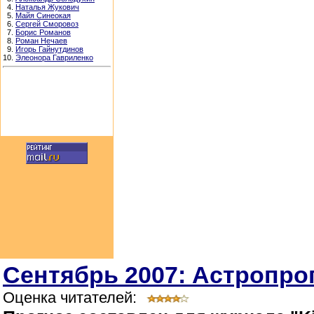
4.
Наталья Жукович
5.
Майя Синеокая
6.
Сергей Сморовоз
7.
Борис Романов
8.
Роман Нечаев
9.
Игорь Гайнутдинов
10.
Элеонора Гавриленко
Сентябрь 2007: Астропрог
Оценка читателей: