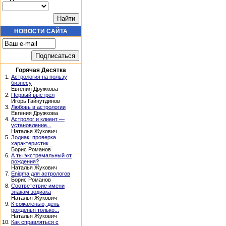
НОВОСТИ САЙТА
Горячая Десятка
1.
Астрология на пользу
бизнесу
Евгения Дружкова
2.
Первый выстрел
Игорь Гайнутдинов
3.
Любовь в астрологии
Евгения Дружкова
4.
Астролог и клиент —
установление...
Наталья Жукович
5.
Зодиак: проверка
характеристик...
Борис Романов
6.
А ты экстремальный от
рождения?
Наталья Жукович
7.
Enigma для астрологов
Борис Романов
8.
Соответствие имени
знакам зодиака
Наталья Жукович
9.
К сожаленью, день
рожденья только...
Наталья Жукович
10.
Как справляться с