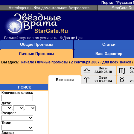
Портал "Русская
Astrologer.ru - Фундаментальная Астрология
StarGate.Ru
Великий звук нельзя услышать © Дао де Цзин
Общие Прогнозы
Статьи
Личные Прогнозы
Ваш Характер
Вы здесь:
начало
/
личные прогнозы
/
2 сентября 2007
/
для всех знаков
/
Весы
С
23.09-23.10
24
Овен
Все знаки
21.03-19.04
20
ПОИСК
Ключевые слова:
Дата:
.
.
Раздел:
Тема:
Зодиак: