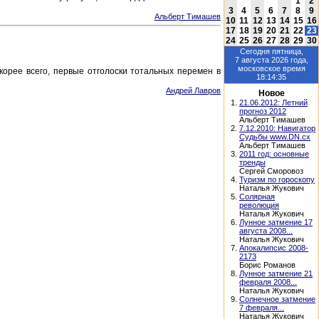
1
2
3
4
5
6
7
8
9
Альберт Тимашев
10
11
12
13
14
15
16
17
18
19
20
21
22
23
24
25
26
27
28
29
30
Сегодня
пятница,
7 августа 2026
года,
московское время
орее всего, первые отголоски тотальных перемен в
18:14:35
Андрей Лавров
Новое
1.
21.06.2012: Летний
прогноз 2012
Альберт Тимашев
2.
7.12.2010: Навигатор
Судьбы www.DN.cx
Альберт Тимашев
3.
2011 год: основные
тренды
Сергей Сморовоз
4.
Туризм по гороскопу
Наталья Жукович
5.
Солярная
революция
Наталья Жукович
6.
Лунное затмение 17
августа 2008...
Наталья Жукович
7.
Апокалипсис 2008-
2173
Борис Романов
8.
Лунное затмение 21
февраля 2008...
Наталья Жукович
9.
Солнечное затмение
7 февраля...
Наталья Жукович