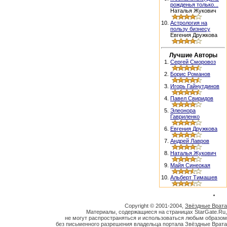
рожденья только...
Наталья Жукович
10.
Астрология на
пользу бизнесу
Евгения Дружкова
Лучшие Авторы
1.
Сергей Сморовоз
2.
Борис Романов
3.
Игорь Гайнутдинов
4.
Павел Свиридов
5.
Элеонора
Гавриленко
6.
Евгения Дружкова
7.
Андрей Лавров
8.
Наталья Жукович
9.
Майя Синеокая
10.
Альберт Тимашев
Copyright © 2001-2004,
Звёздные Врата
Материалы, содержащиеся на страницах StarGate.Ru,
не могут распространяться и использоваться любым образом
без письменного разрешения владельца портала Звёздные Врата