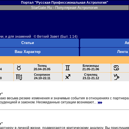
Портал "Русская Профессиональная Астрология"
StarGate.Ru - Популярная Астрология
чи, и для знамений © Ветхий Завет (Быт. 1:14)
Статьи
А
Ваш Характер
Лента
Телец
Близнецы
04
20.04-20.05
21.05-21.06
Скорпион
Стрелец
10
24.10-22.11
23.11-21.12
r"
днако весьма резкие изменения и значимые события в отношениях с партне
руденцией и законом. Неожиданные ситуации возникают...
r"
артнеру в личной жизни, подвергаются критическому анализу, Вы прислушива