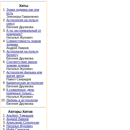
Хиты
1.
Знаки зодиака как они
есть
Элеонора Гавриленко
2.
Астрология на пользу
сексу
Евгения Дружкова
3.
А ты экстремальный от
рождения?
Наталья Жукович
4.
Совместимость знаков
зодиака
Андрей Лавров
5.
Астрология на пользу
бизнесу
Евгения Дружкова
6.
Соответствие имени
знакам зодиака
Наталья Жукович
7.
Астрология фильма или
магия звезд
Павел Свиридов
8.
Кармическая астрология
Евгения Дружкова
9.
К сожаленью, день
рожденья только...
Наталья Жукович
10.
Любовь в астрологии
Евгения Дружкова
Авторы Хитов
1.
Альберт Тимашев
2.
Андрей Лавров
3.
Александр Солодухин
4.
Наталья Жукович
5.
Майя Синеокая