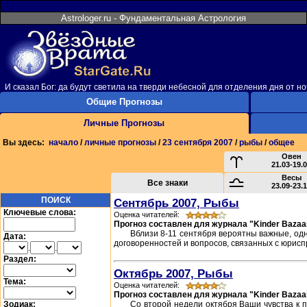
Astrologer.ru - Фундаментальная Астрология
И сказал Бог: да будут светила на тверди небесной для отделения дня от но
Общие Прогнозы
Личные Прогнозы
Вы здесь:
начало
/
личные прогнозы
/
23 сентября 2007
/
рыбы
/
общее
Овен
21.03-19.
Весы
Все знаки
23.09-23.
ПОИСК
Сентябрь 2007, Рыбы
Ключевые слова:
Оценка читателей:
Прогноз составлен для журнала "Kinder Bazaa
Вблизи 8-11 сентября вероятны важные, о
Дата:
договоренностей и вопросов, связанных с юрисп
.
.
Раздел:
Октябрь 2007, Рыбы
Тема:
Оценка читателей:
Прогноз составлен для журнала "Kinder Bazaa
Зодиак:
Со второй недели октября Ваши чувства к п