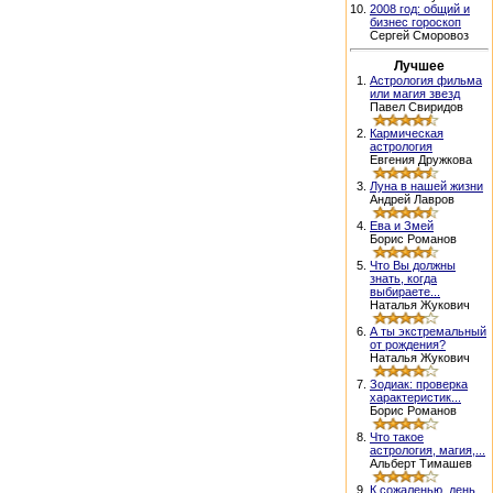
10.
2008 год: общий и
бизнес гороскоп
Сергей Сморовоз
Лучшее
1.
Астрология фильма
или магия звезд
Павел Свиридов
2.
Кармическая
астрология
Евгения Дружкова
3.
Луна в нашей жизни
Андрей Лавров
4.
Ева и Змей
Борис Романов
5.
Что Вы должны
знать, когда
выбираете...
Наталья Жукович
6.
А ты экстремальный
от рождения?
Наталья Жукович
7.
Зодиак: проверка
характеристик...
Борис Романов
8.
Что такое
астрология, магия,...
Альберт Тимашев
9.
К сожаленью, день