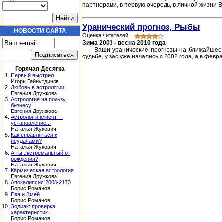
партнерами, в первую очередь, в личной жизни В
Уранический прогноз, Рыбы
НОВОСТИ САЙТА
Оценка читателей:
Зима 2003 - весна 2010 года
Ваши уранические прогнозы на ближайшее 
судьбе, у вас уже начались с 2002 года, а в фев
Горячая Десятка
1.
Первый выстрел
Игорь Гайнутдинов
2.
Любовь в астрологии
Евгения Дружкова
3.
Астрология на пользу
бизнесу
Евгения Дружкова
4.
Астролог и клиент —
установление...
Наталья Жукович
5.
Как справляться с
неудачами?
Наталья Жукович
6.
А ты экстремальный от
рождения?
Наталья Жукович
7.
Кармическая астрология
Евгения Дружкова
8.
Апокалипсис 2008-2173
Борис Романов
9.
Ева и Змей
Борис Романов
10.
Зодиак: проверка
характеристик...
Борис Романов