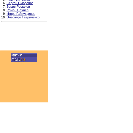
6.
Сергей Сморовоз
7.
Борис Романов
8.
Роман Нечаев
9.
Игорь Гайнутдинов
10.
Элеонора Гавриленко