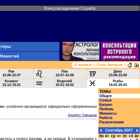
Консультационная Служба
вторы
 Новостей
О проекте
|
Стать Автором
|
Рак
Лев
Дева
22.06-22.07
23.07-22.08
23.08-22.09
Козерог
Водолей
Рыбы
22.12-19.01
20.01-18.02
19.02-20.03
ТЕМЫ
Общее
Семья
Бизнес
рами, особенно касающиеся официально оформленных
Любовь
Финансы
Альберт Тимашев
Работа
Развлечения
Сентябрь 2007
пн
вт
ср
чт
пт
сб
вс
етесь к голосу разума, а не сердца. В отношениях с