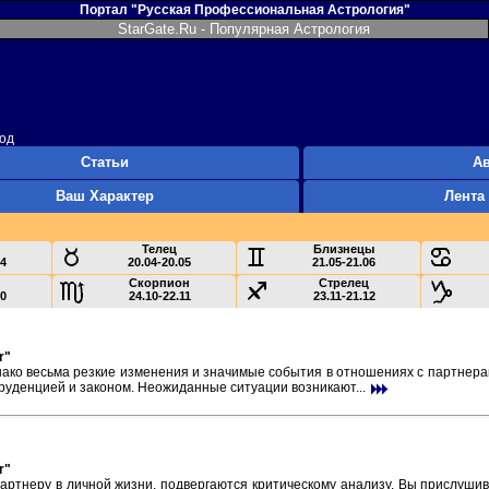
Портал "Русская Профессиональная Астрология"
StarGate.Ru - Популярная Астрология
род
Статьи
А
Ваш Характер
Лента
Телец
Близнецы
04
20.04-20.05
21.05-21.06
Скорпион
Стрелец
10
24.10-22.11
23.11-21.12
r"
днако весьма резкие изменения и значимые события в отношениях с партне
руденцией и законом. Неожиданные ситуации возникают...
r"
артнеру в личной жизни, подвергаются критическому анализу, Вы прислушива