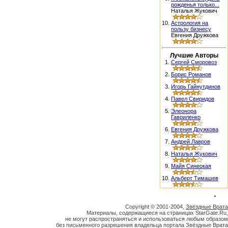
рожденья только...
Наталья Жукович
10.
Астрология на
пользу бизнесу
Евгения Дружкова
Лучшие Авторы
1.
Сергей Сморовоз
2.
Борис Романов
3.
Игорь Гайнутдинов
4.
Павел Свиридов
5.
Элеонора
Гавриленко
6.
Евгения Дружкова
7.
Андрей Лавров
8.
Наталья Жукович
9.
Майя Синеокая
10.
Альберт Тимашев
Copyright © 2001-2004,
Звёздные Врата
Материалы, содержащиеся на страницах StarGate.Ru,
не могут распространяться и использоваться любым образом
без письменного разрешения владельца портала Звёздные Врата