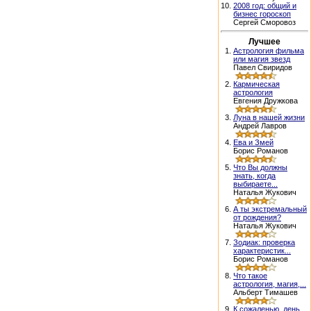
10.
2008 год: общий и
бизнес гороскоп
Сергей Сморовоз
Лучшее
1.
Астрология фильма
или магия звезд
Павел Свиридов
2.
Кармическая
астрология
Евгения Дружкова
3.
Луна в нашей жизни
Андрей Лавров
4.
Ева и Змей
Борис Романов
5.
Что Вы должны
знать, когда
выбираете...
Наталья Жукович
6.
А ты экстремальный
от рождения?
Наталья Жукович
7.
Зодиак: проверка
характеристик...
Борис Романов
8.
Что такое
астрология, магия,...
Альберт Тимашев
9.
К сожаленью, день