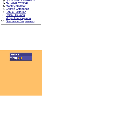
4.
Наталья Жукович
5.
Майя Синеокая
6.
Сергей Сморовоз
7.
Борис Романов
8.
Роман Нечаев
9.
Игорь Гайнутдинов
10.
Элеонора Гавриленко