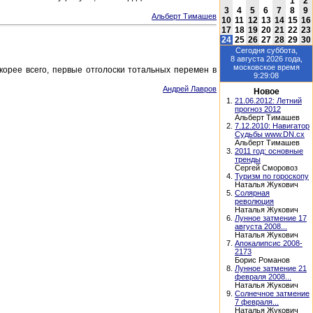
1
2
3
4
5
6
7
8
9
Альберт Тимашев
10
11
12
13
14
15
16
17
18
19
20
21
22
23
24
25
26
27
28
29
30
Сегодня
суббота,
8 августа 2026
года,
московское время
орее всего, первые отголоски тотальных перемен в
9:29:08
Андрей Лавров
Новое
1.
21.06.2012: Летний
прогноз 2012
Альберт Тимашев
2.
7.12.2010: Навигатор
Судьбы www.DN.cx
Альберт Тимашев
3.
2011 год: основные
тренды
Сергей Сморовоз
4.
Туризм по гороскопу
Наталья Жукович
5.
Солярная
революция
Наталья Жукович
6.
Лунное затмение 17
августа 2008...
Наталья Жукович
7.
Апокалипсис 2008-
2173
Борис Романов
8.
Лунное затмение 21
февраля 2008...
Наталья Жукович
9.
Солнечное затмение
7 февраля...
Наталья Жукович