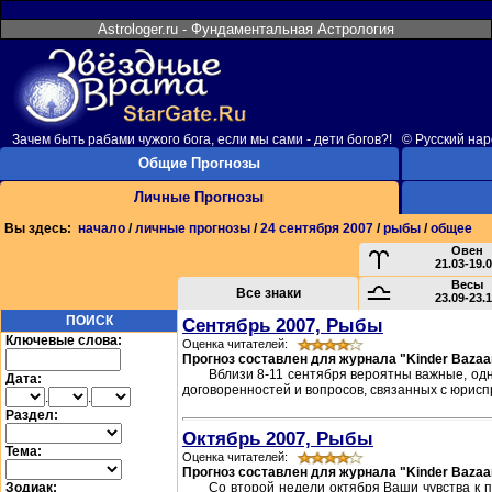
Astrologer.ru - Фундаментальная Астрология
Зачем быть рабами чужого бога, если мы сами - дети богов?! © Русский на
Общие Прогнозы
Личные Прогнозы
Вы здесь:
начало
/
личные прогнозы
/
24 сентября 2007
/
рыбы
/
общее
Овен
21.03-19.
Весы
Все знаки
23.09-23.
ПОИСК
Сентябрь 2007, Рыбы
Ключевые слова:
Оценка читателей:
Прогноз составлен для журнала "Kinder Bazaa
Вблизи 8-11 сентября вероятны важные, о
Дата:
договоренностей и вопросов, связанных с юрисп
.
.
Раздел:
Октябрь 2007, Рыбы
Тема:
Оценка читателей:
Прогноз составлен для журнала "Kinder Bazaa
Зодиак:
Со второй недели октября Ваши чувства к п