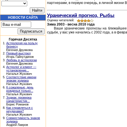
партнерами, в первую очередь, в личной жизни В
Уранический прогноз, Рыбы
НОВОСТИ САЙТА
Оценка читателей:
Зима 2003 - весна 2010 года
Ваши уранические прогнозы на ближайшее 
судьбе, у вас уже начались с 2002 года, а в фев
Горячая Десятка
1.
Астрология на пользу
бизнесу
Евгения Дружкова
2.
Первый выстрел
Игорь Гайнутдинов
3.
Любовь в астрологии
Евгения Дружкова
4.
Астролог и клиент —
установление...
Наталья Жукович
5.
Соответствие имени
знакам зодиака
Наталья Жукович
6.
К сожаленью, день
рожденья только...
Наталья Жукович
7.
Зодиак: проверка
характеристик...
Борис Романов
8.
Как справляться с
неудачами?
Наталья Жукович
9.
Совместимость знаков
зодиака
Андрей Лавров