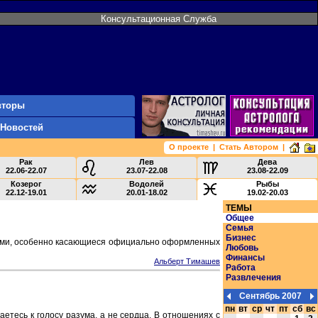
Консультационная Служба
вторы
 Новостей
О проекте
|
Стать Автором
|
Рак
Лев
Дева
22.06-22.07
23.07-22.08
23.08-22.09
Козерог
Водолей
Рыбы
22.12-19.01
20.01-18.02
19.02-20.03
ТЕМЫ
Общее
Семья
Бизнес
рами, особенно касающиеся официально оформленных
Любовь
Финансы
Альберт Тимашев
Работа
Развлечения
Сентябрь 2007
пн
вт
ср
чт
пт
сб
вс
етесь к голосу разума, а не сердца. В отношениях с