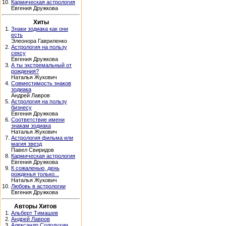
10.
Кармическая астрология
Евгения Дружкова
Хиты
1.
Знаки зодиака как они
есть
Элеонора Гавриленко
2.
Астрология на пользу
сексу
Евгения Дружкова
3.
А ты экстремальный от
рождения?
Наталья Жукович
4.
Совместимость знаков
зодиака
Андрей Лавров
5.
Астрология на пользу
бизнесу
Евгения Дружкова
6.
Соответствие имени
знакам зодиака
Наталья Жукович
7.
Астрология фильма или
магия звезд
Павел Свиридов
8.
Кармическая астрология
Евгения Дружкова
9.
К сожаленью, день
рожденья только...
Наталья Жукович
10.
Любовь в астрологии
Евгения Дружкова
Авторы Хитов
1.
Альберт Тимашев
2.
Андрей Лавров
3.
Александр Солодухин