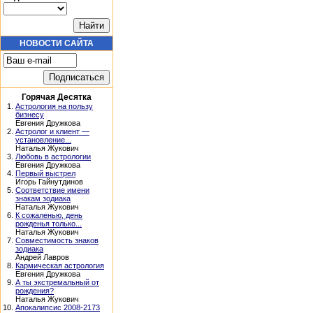
НОВОСТИ САЙТА
Горячая Десятка
1.
Астрология на пользу
бизнесу
Евгения Дружкова
2.
Астролог и клиент —
установление...
Наталья Жукович
3.
Любовь в астрологии
Евгения Дружкова
4.
Первый выстрел
Игорь Гайнутдинов
5.
Соответствие имени
знакам зодиака
Наталья Жукович
6.
К сожаленью, день
рожденья только...
Наталья Жукович
7.
Совместимость знаков
зодиака
Андрей Лавров
8.
Кармическая астрология
Евгения Дружкова
9.
А ты экстремальный от
рождения?
Наталья Жукович
10.
Апокалипсис 2008-2173