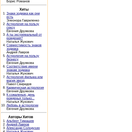
Борис Романов
Хиты
1.
Знаки зодиака как они
есть
Элеонора Гавриленко
2.
Астрология на пользу
сексу
Евгения Дружкова
3.
А ты экстремальный от
рождения?
Наталья Жукович
4.
Совместимость знаков
зодиака
Андрей Лавров
5.
Астрология на пользу
бизнесу
Евгения Дружкова
6.
Соответствие имени
знакам зодиака
Наталья Жукович
7.
Астрология фильма или
магия звезд
Павел Свиридов
8.
Кармическая астрология
Евгения Дружкова
9.
К сожаленью, день
рожденья только...
Наталья Жукович
10.
Любовь в астрологии
Евгения Дружкова
Авторы Хитов
1.
Альберт Тимашев
2.
Андрей Лавров
3.
Александр Солодухин
4.
Наталья Жукович