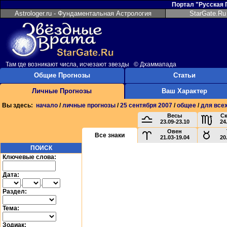
Портал "Русская
Astrologer.ru - Фундаментальная Астрология
StarGate.Ru
Там где возникают числа, исчезают звезды © Дхаммапада
Общие Прогнозы
Статьи
Личные Прогнозы
Ваш Характер
Вы здесь:
начало
/
личные прогнозы
/
25 сентября 2007
/
общее
/
для всех
Весы
С
23.09-23.10
24
Овен
Все знаки
21.03-19.04
20
ПОИСК
Ключевые слова:
Дата:
.
.
Раздел:
Тема:
Зодиак: