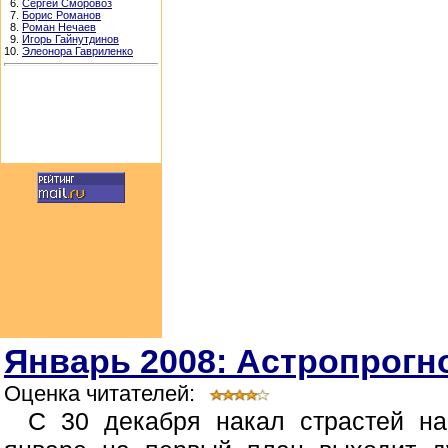
6.
Сергей Сморовоз
7.
Борис Романов
8.
Роман Нечаев
9.
Игорь Гайнутдинов
10.
Элеонора Гавриленко
Январь 2008: Астропрогно
Оценка читателей:
С 30 декабря накал страстей н