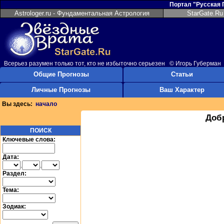
Портал "Русская
Astrologer.ru - Фундаментальная Астрология
StarGate.Ru
Всерьез разумен только тот, кто не избыточно серьезен © Игорь Губерман
Общие Прогнозы
Статьи
Личные Прогнозы
Ваш Характер
Вы здесь:
начало
Доб
ПОИСК
Ключевые слова:
Дата:
.
.
Раздел:
Тема:
Зодиак: