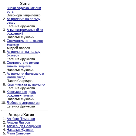
Хиты
1.
Знаки зодиака как они
есть
Элеонора Гавриленко
2.
Астрология на пользу
сексу
Евгения Дружкова
3.
А ты экстремальный от
рождения?
Наталья Жукович
4.
Совместимость знаков
зодиака
Андрей Лавров
5.
Астрология на пользу
бизнесу
Евгения Дружкова
6.
Соответствие имени
знакам зодиака
Наталья Жукович
7.
Астрология фильма или
магия звезд
Павел Свиридов
8.
Кармическая астрология
Евгения Дружкова
9.
К сожаленью, день
рожденья только...
Наталья Жукович
10.
Любовь в астрологии
Евгения Дружкова
Авторы Хитов
1.
Альберт Тимашев
2.
Андрей Лавров
3.
Александр Солодухин
4.
Наталья Жукович
5.
Майя Синеокая