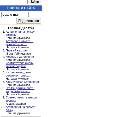
НОВОСТИ САЙТА
Горячая Десятка
1.
Астрология на пользу
бизнесу
Евгения Дружкова
2.
Астролог и клиент —
установление...
Наталья Жукович
3.
Первый выстрел
Игорь Гайнутдинов
4.
Любовь в астрологии
Евгения Дружкова
5.
Соответствие имени
знакам зодиака
Наталья Жукович
6.
К сожаленью, день
рожденья только...
Наталья Жукович
7.
Кармическая астрология
Евгения Дружкова
8.
Что Вы должны знать,
когда выбираете...
Наталья Жукович
9.
Совместимость знаков
зодиака
Андрей Лавров
10.
Астрология на пользу
сексу
Евгения Дружкова