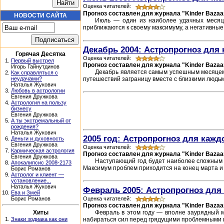
Оценка читателей:
Прогноз составлен для журнала "Kinder Bazaa
НОВОСТИ САЙТА
Июль — один из наиболее удачных месяце
приближаются к своему максимуму, а негативные
Декабрь 2004: Астропрогноз для 
Горячая Десятка
Оценка читателей:
1.
Первый выстрел
Прогноз составлен для журнала "Kinder Bazaa
Игорь Гайнутдинов
Декабрь является самым успешным месяцем 
2.
Как справляться с
путешествий заграницу вместе с близкими людьми
неудачами?
Наталья Жукович
3.
Любовь в астрологии
Евгения Дружкова
4.
Астрология на пользу
бизнесу
Евгения Дружкова
5.
А ты экстремальный от
рождения?
Наталья Жукович
2005 год: Астропрогноз для кажд
6.
Деньги и духовность
Евгения Дружкова
Оценка читателей:
7.
Кармическая астрология
Прогноз составлен для журнала "Kinder Bazaa
Евгения Дружкова
Наступающий год будет наиболее сложным з
8.
Апокалипсис 2008-2173
Максимум проблем приходится на конец марта и 
Борис Романов
9.
Астролог и клиент —
установление...
Наталья Жукович
Февраль 2005: Астропрогноз для 
10.
Ева и Змей
Оценка читателей:
Борис Романов
Прогноз составлен для журнала "Kinder Bazaa
Хиты
Февраль в этом году — вполне заурядный м
1.
Знаки зодиака как они
набираться сил перед грядущими проблемными п