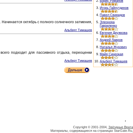
2.
Борис Романов
3.
Игорь Гайнутдинов
4.
Павел Свиридов
 Начинается октябрь с полного солнечного затмения,
5.
Элеонора
Гавриленко
Альберт Тимашев
6.
Евгения Дружкова
7.
Андрей Лавров
8.
Наталья Жукович
всего подходит для пассивного отдыха, переоценки
9.
Майя Синеокая
Альберт Тимашев
10.
Альберт Тимашев
Copyright © 2001-2004,
Звёздные Врата
Материалы, содержащиеся на страницах StarGate.Ru,