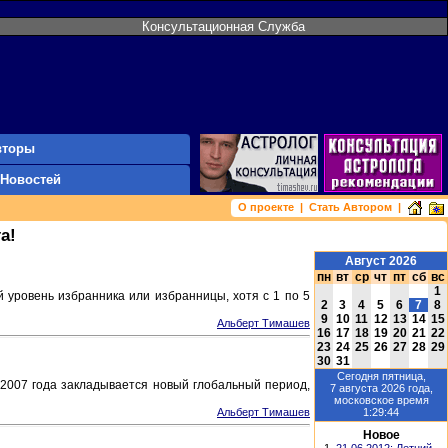
Консультационная Служба
вторы
 Новостей
О проекте
|
Стать Автором
|
а!
Август 2026
пн
вт
ср
чт
пт
сб
вс
1
 уровень избранника или избранницы, хотя с 1 по 5
2
3
4
5
6
7
8
9
10
11
12
13
14
15
Альберт Тимашев
16
17
18
19
20
21
22
23
24
25
26
27
28
29
30
31
Сегодня
пятница,
 2007 года закладывается новый глобальный период,
7 августа 2026
года,
московское время
1:29:44
Альберт Тимашев
Новое