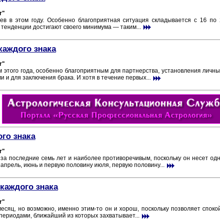
r"
в в этом году. Особенно благоприятная ситуация складывается с 16 по 
 тенденции достигают своего минимума — таким...
каждого знака
r"
этого года, особенно благоприятным для партнерства, установления личных
 и для заключения брака. И хотя в течение первых...
ого знака
r"
а последние семь лет и наиболее противоречивым, поскольку он несет од
апрель, июнь и первую половину июля, первую половину...
каждого знака
r"
есяц, но возможно, именно этим-то он и хорош, поскольку позволяет спо
ериодами, ближайший из которых захватывает...