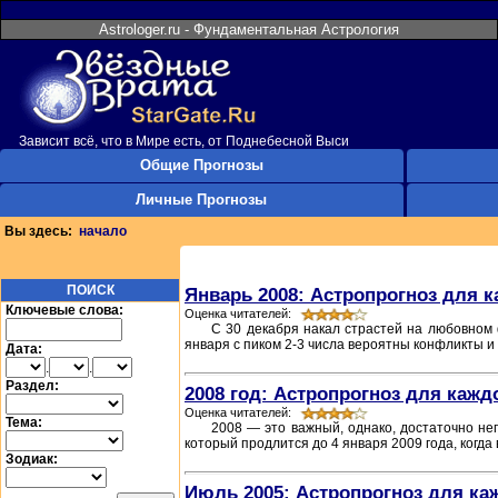
Astrologer.ru - Фундаментальная Астрология
Зависит всё, что в Мире есть, от Поднебесной Выси
Общие Прогнозы
Личные Прогнозы
Вы здесь:
начало
ПОИСК
Январь 2008: Астропрогноз для к
Ключевые слова:
Оценка читателей:
С 30 декабря накал страстей на любовном 
января с пиком 2-3 числа вероятны конфликты и
Дата:
.
.
Раздел:
2008 год: Астропрогноз для кажд
Оценка читателей:
Тема:
2008 — это важный, однако, достаточно не
который продлится до 4 января 2009 года, когда
Зодиак:
Июль 2005: Астропрогноз для ка