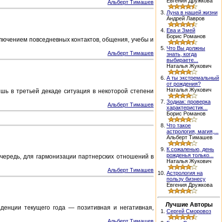
Евгения Дружкова
Альберт Тимашев
3.
Луна в нашей жизни
Андрей Лавров
4.
Ева и Змей
Борис Романов
ключением повседневных контактов, общения, учебы и
5.
Что Вы должны
Альберт Тимашев
знать, когда
выбираете...
Наталья Жукович
6.
А ты экстремальный
от рождения?
Наталья Жукович
шь в третьей декаде ситуация в некоторой степени
7.
Зодиак: проверка
Альберт Тимашев
характеристик...
Борис Романов
8.
Что такое
астрология, магия,...
Альберт Тимашев
9.
К сожаленью, день
рожденья только...
очередь, для гармонизации партнерских отношений в
Наталья Жукович
Альберт Тимашев
10.
Астрология на
пользу бизнесу
Евгения Дружкова
Лучшие Авторы
денции текущего года — позитивная и негативная,
1.
Сергей Сморовоз
Альберт Тимашев