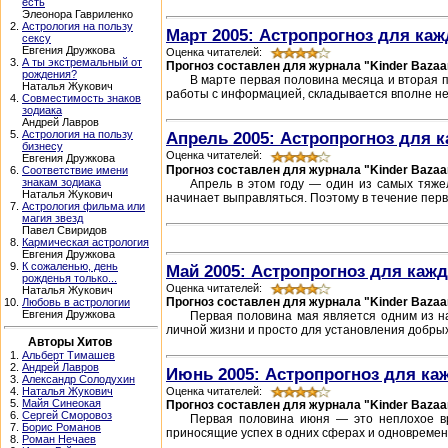
есть
Элеонора Гавриленко
2.
Астрология на пользу
Март 2005: Астропрогноз для каж
сексу
Евгения Дружкова
Оценка читателей:
3.
А ты экстремальный от
Прогноз составлен для журнала "Kinder Bazaa
рождения?
В марте первая половина месяца и вторая п
Наталья Жукович
работы с информацией, складывается вполне неп
4.
Совместимость знаков
зодиака
Андрей Лавров
5.
Астрология на пользу
Апрель 2005: Астропрогноз для к
бизнесу
Оценка читателей:
Евгения Дружкова
Прогноз составлен для журнала "Kinder Bazaa
6.
Соответствие имени
знакам зодиака
Апрель в этом году — один из самых тяже
Наталья Жукович
начинает выправляться. Поэтому в течение первы
7.
Астрология фильма или
магия звезд
Павел Свиридов
8.
Кармическая астрология
Евгения Дружкова
9.
К сожаленью, день
Май 2005: Астропрогноз для кажд
рожденья только...
Оценка читателей:
Наталья Жукович
Прогноз составлен для журнала "Kinder Bazaa
10.
Любовь в астрологии
Евгения Дружкова
Первая половина мая является одним из на
личной жизни и просто для установления добры
Авторы Хитов
1.
Альберт Тимашев
2.
Андрей Лавров
Июнь 2005: Астропрогноз для ка
3.
Александр Солодухин
Оценка читателей:
4.
Наталья Жукович
5.
Майя Синеокая
Прогноз составлен для журнала "Kinder Bazaa
6.
Сергей Сморовоз
Первая половина июня — это неплохое вр
7.
Борис Романов
приносящие успех в одних сферах и одновремен
8.
Роман Нечаев