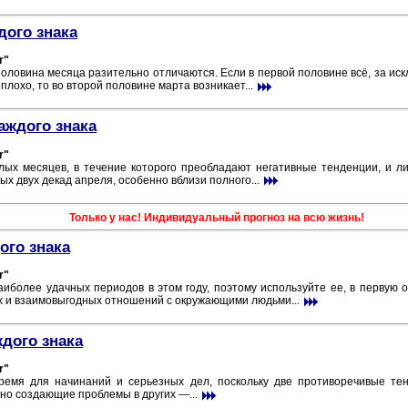
дого знака
r"
оловина месяца разительно отличаются. Если в первой половине всё, за ис
лохо, то во второй половине марта возникает...
аждого знака
r"
лых месяцев, в течение которого преобладают негативные тенденции, и ли
х двух декад апреля, особенно вблизи полного...
Только у нас! Индивидуальный прогноз на всю жизнь!
ого знака
r"
иболее удачных периодов в этом году, поэтому используйте ее, в первую 
х и взаимовыгодных отношений с окружающими людьми...
ждого знака
r"
емя для начинаний и серьезных дел, поскольку две противоречивые тен
но создающие проблемы в других —...