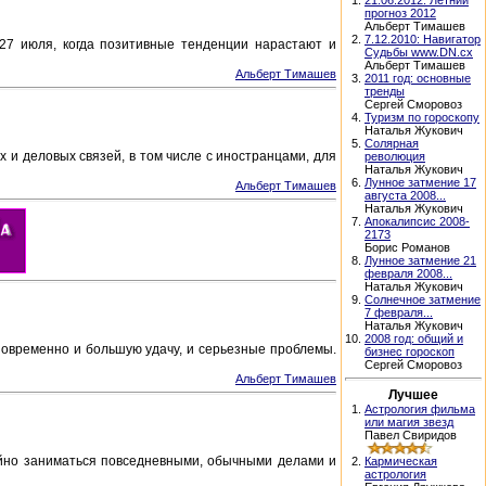
1.
21.06.2012: Летний
прогноз 2012
Альберт Тимашев
2.
7.12.2010: Навигатор
27 июля, когда позитивные тенденции нарастают и
Судьбы www.DN.cx
Альберт Тимашев
Альберт Тимашев
3.
2011 год: основные
тренды
Сергей Сморовоз
4.
Туризм по гороскопу
Наталья Жукович
5.
Солярная
 и деловых связей, в том числе с иностранцами, для
революция
Наталья Жукович
6.
Лунное затмение 17
Альберт Тимашев
августа 2008...
Наталья Жукович
7.
Апокалипсис 2008-
2173
Борис Романов
8.
Лунное затмение 21
февраля 2008...
Наталья Жукович
9.
Солнечное затмение
7 февраля...
Наталья Жукович
10.
2008 год: общий и
новременно и большую удачу, и серьезные проблемы.
бизнес гороскоп
Сергей Сморовоз
Альберт Тимашев
Лучшее
1.
Астрология фильма
или магия звезд
Павел Свиридов
койно заниматься повседневными, обычными делами и
2.
Кармическая
астрология