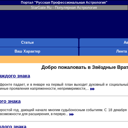
Портал "Русская Профессиональная Астрология"
StarGate.Ru - Популярная Астрология
Статьи
А
Ваш Характер
Лента
Добро пожаловать в Звёздные Врат
аждого знака
фронте падает, и в январе на первый план выходит духовный и социальный
 иные проявления напряженности, непримиримости,...
ого знака
простой год, дающий начало многим судьбоносным событиям. С 18 декабря
 возможности для расширения, в первую...
ждого знака