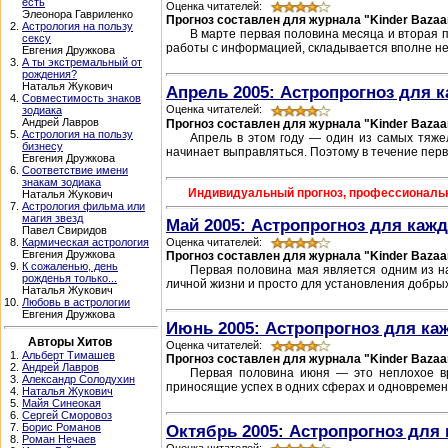
есть
Оценка читателей:
Элеонора Гавриленко
Прогноз составлен для журнала "Kinder Bazaa
2.
Астрология на пользу
В марте первая половина месяца и вторая п
сексу
работы с информацией, складывается вполне неп
Евгения Дружкова
3.
А ты экстремальный от
рождения?
Наталья Жукович
Апрель 2005: Астропрогноз для к
4.
Совместимость знаков
Оценка читателей:
зодиака
Андрей Лавров
Прогноз составлен для журнала "Kinder Bazaa
5.
Астрология на пользу
Апрель в этом году — один из самых тяже
бизнесу
начинает выправляться. Поэтому в течение первы
Евгения Дружкова
6.
Соответствие имени
знакам зодиака
Индивидуальный прогноз, профессиональный
Наталья Жукович
7.
Астрология фильма или
магия звезд
Май 2005: Астропрогноз для кажд
Павел Свиридов
Оценка читателей:
8.
Кармическая астрология
Евгения Дружкова
Прогноз составлен для журнала "Kinder Bazaa
9.
К сожаленью, день
Первая половина мая является одним из на
рожденья только...
личной жизни и просто для установления добры
Наталья Жукович
10.
Любовь в астрологии
Евгения Дружкова
Июнь 2005: Астропрогноз для ка
Авторы Хитов
Оценка читателей:
1.
Альберт Тимашев
Прогноз составлен для журнала "Kinder Bazaa
2.
Андрей Лавров
Первая половина июня — это неплохое вр
3.
Александр Солодухин
приносящие успех в одних сферах и одновремен
4.
Наталья Жукович
5.
Майя Синеокая
6.
Сергей Сморовоз
Октябрь 2005: Астропрогноз для 
7.
Борис Романов
8.
Роман Нечаев
Оценка читателей: