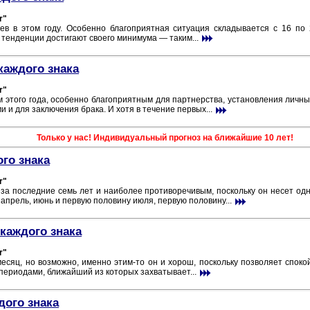
r"
в в этом году. Особенно благоприятная ситуация складывается с 16 по 
 тенденции достигают своего минимума — таким...
каждого знака
r"
этого года, особенно благоприятным для партнерства, установления личных
 и для заключения брака. И хотя в течение первых...
Только у нас! Индивидуальный прогноз на ближайшие 10 лет!
ого знака
r"
а последние семь лет и наиболее противоречивым, поскольку он несет од
апрель, июнь и первую половину июля, первую половину...
каждого знака
r"
есяц, но возможно, именно этим-то он и хорош, поскольку позволяет спо
ериодами, ближайший из которых захватывает...
дого знака