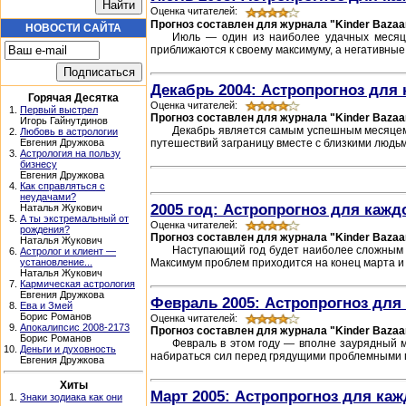
Оценка читателей:
Прогноз составлен для журнала "Kinder Bazaa
НОВОСТИ САЙТА
Июль — один из наиболее удачных месяце
приближаются к своему максимуму, а негативные
Декабрь 2004: Астропрогноз для 
Горячая Десятка
Оценка читателей:
1.
Первый выстрел
Прогноз составлен для журнала "Kinder Bazaa
Игорь Гайнутдинов
Декабрь является самым успешным месяцем 
2.
Любовь в астрологии
путешествий заграницу вместе с близкими людьми
Евгения Дружкова
3.
Астрология на пользу
бизнесу
Евгения Дружкова
4.
Как справляться с
неудачами?
2005 год: Астропрогноз для кажд
Наталья Жукович
5.
А ты экстремальный от
Оценка читателей:
рождения?
Прогноз составлен для журнала "Kinder Bazaa
Наталья Жукович
Наступающий год будет наиболее сложным з
6.
Астролог и клиент —
Максимум проблем приходится на конец марта и 
установление...
Наталья Жукович
7.
Кармическая астрология
Евгения Дружкова
Февраль 2005: Астропрогноз для 
8.
Ева и Змей
Борис Романов
Оценка читателей:
9.
Апокалипсис 2008-2173
Прогноз составлен для журнала "Kinder Bazaa
Борис Романов
Февраль в этом году — вполне заурядный м
10.
Деньги и духовность
набираться сил перед грядущими проблемными п
Евгения Дружкова
Хиты
Март 2005: Астропрогноз для каж
1.
Знаки зодиака как они