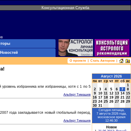
Консультационная Служба
ов
вторы
 Новостей
О проекте
|
Стать Автором
|
а!
Август 2026
пн
вт
ср
чт
пт
сб
вс
1
 уровень избранника или избранницы, хотя с 1 по 5
2
3
4
5
6
7
8
9
10
11
12
13
14
15
Альберт Тимашев
16
17
18
19
20
21
22
23
24
25
26
27
28
29
30
31
Сегодня
пятница,
 2007 года закладывается новый глобальный период,
7 августа 2026
года,
московское время
12:46:30
Альберт Тимашев
Новое