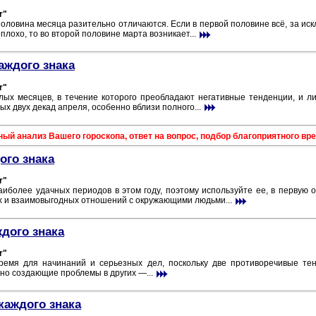
r"
оловина месяца разительно отличаются. Если в первой половине всё, за ис
лохо, то во второй половине марта возникает...
аждого знака
r"
лых месяцев, в течение которого преобладают негативные тенденции, и ли
х двух декад апреля, особенно вблизи полного...
 анализ Вашего гороскопа, ответ на вопрос, подбор благоприятного врем
ого знака
r"
иболее удачных периодов в этом году, поэтому используйте ее, в первую 
х и взаимовыгодных отношений с окружающими людьми...
ждого знака
r"
емя для начинаний и серьезных дел, поскольку две противоречивые тен
но создающие проблемы в других —...
каждого знака