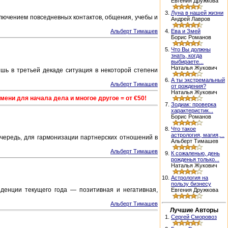
Евгения Дружкова
3.
Луна в нашей жизни
ключением повседневных контактов, общения, учебы и
Андрей Лавров
4.
Ева и Змей
Альберт Тимашев
Борис Романов
5.
Что Вы должны
знать, когда
выбираете...
Наталья Жукович
шь в третьей декаде ситуация в некоторой степени
6.
А ты экстремальный
Альберт Тимашев
от рождения?
Наталья Жукович
ени для начала дела и многое другое = от €50!
7.
Зодиак: проверка
характеристик...
Борис Романов
8.
Что такое
астрология, магия,...
очередь, для гармонизации партнерских отношений в
Альберт Тимашев
Альберт Тимашев
9.
К сожаленью, день
рожденья только...
Наталья Жукович
10.
Астрология на
пользу бизнесу
денции текущего года — позитивная и негативная,
Евгения Дружкова
Альберт Тимашев
Лучшие Авторы
1.
Сергей Сморовоз