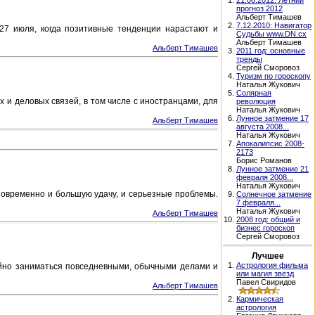
1.
21.06.2012: Летний
прогноз 2012
Альберт Тимашев
2.
7.12.2010: Навигатор
27 июля, когда позитивные тенденции нарастают и
Судьбы www.DN.cx
Альберт Тимашев
Альберт Тимашев
3.
2011 год: основные
тренды
Сергей Сморовоз
4.
Туризм по гороскопу
Наталья Жукович
5.
Солярная
 и деловых связей, в том числе с иностранцами, для
революция
Наталья Жукович
6.
Лунное затмение 17
Альберт Тимашев
августа 2008...
Наталья Жукович
7.
Апокалипсис 2008-
2173
Борис Романов
8.
Лунное затмение 21
февраля 2008...
Наталья Жукович
новременно и большую удачу, и серьезные проблемы.
9.
Солнечное затмение
7 февраля...
Наталья Жукович
Альберт Тимашев
10.
2008 год: общий и
бизнес гороскоп
Сергей Сморовоз
Лучшее
1.
Астрология фильма
койно заниматься повседневными, обычными делами и
или магия звезд
Павел Свиридов
Альберт Тимашев
2.
Кармическая
астрология