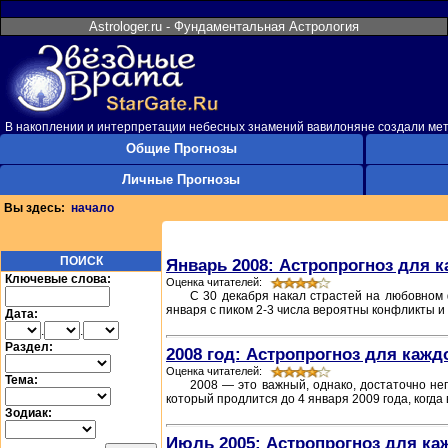
Astrologer.ru - Фундаментальная Астрология
В накоплении и интерпретации небесных знамений вавилоняне создали мет
Общие Прогнозы
Личные Прогнозы
Вы здесь:
начало
ПОИСК
Январь 2008: Астропрогноз для к
Ключевые слова:
Оценка читателей:
С 30 декабря накал страстей на любовном 
января с пиком 2-3 числа вероятны конфликты и
Дата:
.
.
Раздел:
2008 год: Астропрогноз для кажд
Оценка читателей:
Тема:
2008 — это важный, однако, достаточно не
который продлится до 4 января 2009 года, когда
Зодиак:
Июль 2005: Астропрогноз для ка