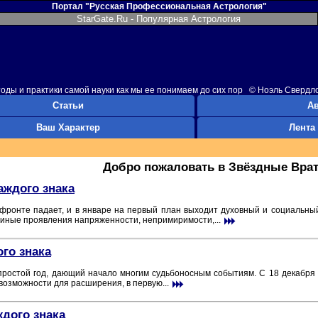
Портал "Русская Профессиональная Астрология"
StarGate.Ru - Популярная Астрология
оды и практики самой науки как мы ее понимаем до сих пор © Ноэль Свердл
Статьи
А
Ваш Характер
Лента
Добро пожаловать в Звёздные Врат
аждого знака
фронте падает, и в январе на первый план выходит духовный и социальный
 иные проявления напряженности, непримиримости,...
ого знака
простой год, дающий начало многим судьбоносным событиям. С 18 декабря
 возможности для расширения, в первую...
ждого знака