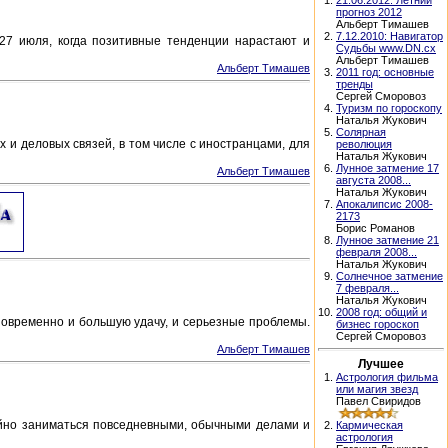
1.
21.06.2012: Летний
прогноз 2012
Альберт Тимашев
2.
7.12.2010: Навигатор
27 июля, когда позитивные тенденции нарастают и
Судьбы www.DN.cx
Альберт Тимашев
Альберт Тимашев
3.
2011 год: основные
тренды
Сергей Сморовоз
4.
Туризм по гороскопу
Наталья Жукович
5.
Солярная
 и деловых связей, в том числе с иностранцами, для
революция
Наталья Жукович
6.
Лунное затмение 17
Альберт Тимашев
августа 2008...
Наталья Жукович
7.
Апокалипсис 2008-
2173
Борис Романов
8.
Лунное затмение 21
февраля 2008...
Наталья Жукович
9.
Солнечное затмение
7 февраля...
Наталья Жукович
10.
2008 год: общий и
новременно и большую удачу, и серьезные проблемы.
бизнес гороскоп
Сергей Сморовоз
Альберт Тимашев
Лучшее
1.
Астрология фильма
или магия звезд
Павел Свиридов
койно заниматься повседневными, обычными делами и
2.
Кармическая
астрология