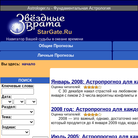
Astrologer.ru - Фундаментальная Астрология
Навигатор Вашей судьбы в океане времени
Общие Прогнозы
Личные Прогнозы
Вы здесь:
начало
ПОИСК
Январь 2008: Астропрогноз для к
Ключевые слова:
Оценка читателей:
С 30 декабря накал страстей на любовном 
января с пиком 2-3 числа вероятны конфликты и
Дата:
.
.
Раздел:
2008 год: Астропрогноз для кажд
Оценка читателей:
Тема:
2008 — это важный, однако, достаточно не
который продлится до 4 января 2009 года, когда
Зодиак:
Июль 2005: Астропрогноз для ка