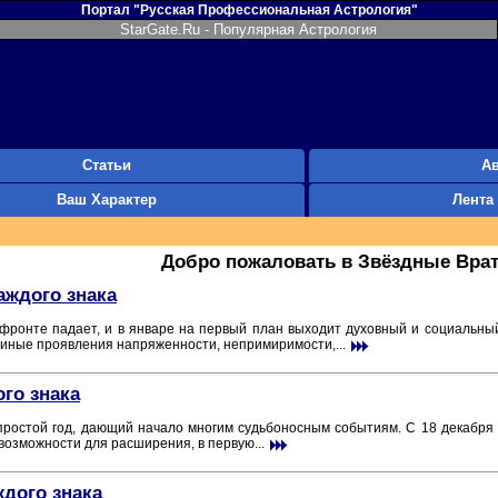
Портал "Русская Профессиональная Астрология"
StarGate.Ru - Популярная Астрология
Статьи
А
Ваш Характер
Лента
Добро пожаловать в Звёздные Врат
аждого знака
фронте падает, и в январе на первый план выходит духовный и социальный
 иные проявления напряженности, непримиримости,...
ого знака
простой год, дающий начало многим судьбоносным событиям. С 18 декабря
 возможности для расширения, в первую...
ждого знака