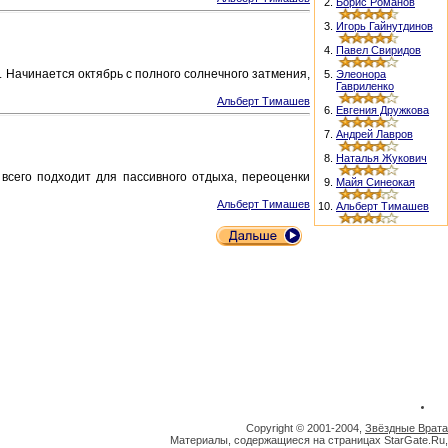
2.
Борис Романов
3.
Игорь Гайнутдинов
4.
Павел Свиридов
 Начинается октябрь с полного солнечного затмения,
5.
Элеонора
Гавриленко
Альберт Тимашев
6.
Евгения Дружкова
7.
Андрей Лавров
8.
Наталья Жукович
всего подходит для пассивного отдыха, переоценки
9.
Майя Синеокая
Альберт Тимашев
10.
Альберт Тимашев
Copyright © 2001-2004,
Звёздные Врата
Материалы, содержащиеся на страницах StarGate.Ru,