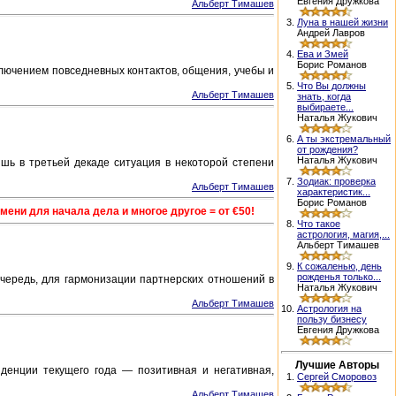
Евгения Дружкова
Альберт Тимашев
3.
Луна в нашей жизни
Андрей Лавров
4.
Ева и Змей
Борис Романов
ключением повседневных контактов, общения, учебы и
5.
Что Вы должны
Альберт Тимашев
знать, когда
выбираете...
Наталья Жукович
6.
А ты экстремальный
от рождения?
Наталья Жукович
шь в третьей декаде ситуация в некоторой степени
7.
Зодиак: проверка
Альберт Тимашев
характеристик...
Борис Романов
ени для начала дела и многое другое = от €50!
8.
Что такое
астрология, магия,...
Альберт Тимашев
9.
К сожаленью, день
рожденья только...
очередь, для гармонизации партнерских отношений в
Наталья Жукович
Альберт Тимашев
10.
Астрология на
пользу бизнесу
Евгения Дружкова
Лучшие Авторы
денции текущего года — позитивная и негативная,
1.
Сергей Сморовоз
Альберт Тимашев