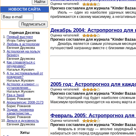
Оценка читателей:
Прогноз составлен для журнала "Kinder Bazaa
НОВОСТИ САЙТА
Июль — один из наиболее удачных месяце
приближаются к своему максимуму, а негативные
Декабрь 2004: Астропрогноз для 
Горячая Десятка
Оценка читателей:
1.
Первый выстрел
Прогноз составлен для журнала "Kinder Bazaa
Игорь Гайнутдинов
Декабрь является самым успешным месяцем 
2.
Любовь в астрологии
путешествий заграницу вместе с близкими людьми
Евгения Дружкова
3.
Астрология на пользу
бизнесу
Евгения Дружкова
4.
Как справляться с
неудачами?
Наталья Жукович
5.
А ты экстремальный от
рождения?
Наталья Жукович
2005 год: Астропрогноз для кажд
6.
Астролог и клиент —
установление...
Оценка читателей:
Наталья Жукович
Прогноз составлен для журнала "Kinder Bazaa
7.
Ева и Змей
Наступающий год будет наиболее сложным з
Борис Романов
Максимум проблем приходится на конец марта и 
8.
Апокалипсис 2008-2173
Борис Романов
9.
Зодиак: проверка
характеристик...
Февраль 2005: Астропрогноз для 
Борис Романов
Оценка читателей:
10.
Деньги и духовность
Евгения Дружкова
Прогноз составлен для журнала "Kinder Bazaa
Февраль в этом году — вполне заурядный м
Хиты
набираться сил перед грядущими проблемными п