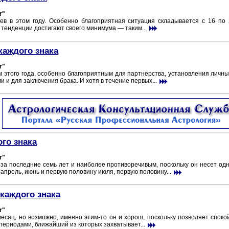
r"
в в этом году. Особенно благоприятная ситуация складывается с 16 по 
 тенденции достигают своего минимума — таким...
каждого знака
r"
этого года, особенно благоприятным для партнерства, установления личных
 и для заключения брака. И хотя в течение первых...
ого знака
r"
а последние семь лет и наиболее противоречивым, поскольку он несет од
апрель, июнь и первую половину июля, первую половину...
каждого знака
r"
есяц, но возможно, именно этим-то он и хорош, поскольку позволяет спо
ериодами, ближайший из которых захватывает...