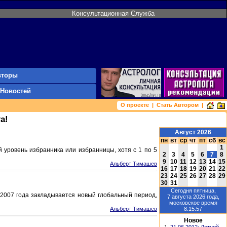
Консультационная Служба
вторы
 Новостей
О проекте
|
Стать Автором
|
а!
Август 2026
пн
вт
ср
чт
пт
сб
вс
1
 уровень избранника или избранницы, хотя с 1 по 5
2
3
4
5
6
7
8
9
10
11
12
13
14
15
Альберт Тимашев
16
17
18
19
20
21
22
23
24
25
26
27
28
29
30
31
Сегодня
пятница,
 2007 года закладывается новый глобальный период,
7 августа 2026
года,
московское время
8:15:57
Альберт Тимашев
Новое