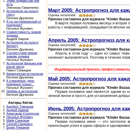
1.
Знаки зодиака как они
есть
Элеонора Гавриленко
Март 2005: Астропрогноз для каж
2.
Астрология на пользу
сексу
Оценка читателей:
Евгения Дружкова
Прогноз составлен для журнала "Kinder Bazaa
3.
А ты экстремальный от
В марте первая половина месяца и вторая п
рождения?
работы с информацией, складывается вполне неп
Наталья Жукович
4.
Совместимость знаков
зодиака
Андрей Лавров
Апрель 2005: Астропрогноз для к
5.
Астрология на пользу
Оценка читателей:
бизнесу
Прогноз составлен для журнала "Kinder Bazaa
Евгения Дружкова
6.
Соответствие имени
Апрель в этом году — один из самых тяже
знакам зодиака
начинает выправляться. Поэтому в течение первы
Наталья Жукович
7.
Астрология фильма или
магия звезд
Индивидуальный прогноз, профессиональный
Павел Свиридов
8.
Кармическая астрология
Евгения Дружкова
Май 2005: Астропрогноз для кажд
9.
К сожаленью, день
Оценка читателей:
рожденья только...
Прогноз составлен для журнала "Kinder Bazaa
Наталья Жукович
10.
Любовь в астрологии
Первая половина мая является одним из на
Евгения Дружкова
личной жизни и просто для установления добры
Авторы Хитов
1.
Альберт Тимашев
Июнь 2005: Астропрогноз для ка
2.
Андрей Лавров
Оценка читателей:
3.
Александр Солодухин
4.
Наталья Жукович
Прогноз составлен для журнала "Kinder Bazaa
5.
Майя Синеокая
Первая половина июня — это неплохое вр
6.
Сергей Сморовоз
приносящие успех в одних сферах и одновремен
7.
Борис Романов