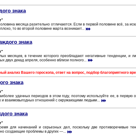
дого знака
r"
оловина месяца разительно отличаются. Если в первой половине всё, за ис
лохо, то во второй половине марта возникает...
аждого знака
r"
лых месяцев, в течение которого преобладают негативные тенденции, и ли
х двух декад апреля, особенно вблизи полного...
 анализ Вашего гороскопа, ответ на вопрос, подбор благоприятного врем
ого знака
r"
иболее удачных периодов в этом году, поэтому используйте ее, в первую 
х и взаимовыгодных отношений с окружающими людьми...
ждого знака
r"
емя для начинаний и серьезных дел, поскольку две противоречивые тен
но создающие проблемы в других —...